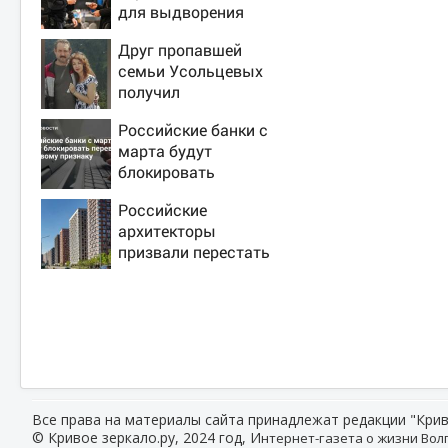
для выдворения
мигрантов
Друг пропавшей
семьи Усольцевых
получил
аудиосообщение от
Российские банки с
них
марта будут
блокировать
переводы по
Российские
новому признаку
архитекторы
призвали перестать
строить
одинаковые дома
Все права на материалы сайта принадлежат редакции "Крив
© Кривое зеркало.ру, 2024 год, И
нтернет-газета о жизни Волг