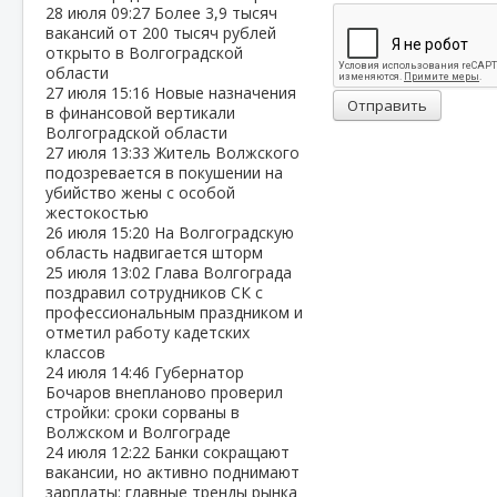
28 июля
09:27
Более 3,9 тысяч
вакансий от 200 тысяч рублей
открыто в Волгоградской
области
27 июля
15:16
Новые назначения
Отправить
в финансовой вертикали
Волгоградской области
27 июля
13:33
Житель Волжского
подозревается в покушении на
убийство жены с особой
жестокостью
26 июля
15:20
На Волгоградскую
область надвигается шторм
25 июля
13:02
Глава Волгограда
поздравил сотрудников СК с
профессиональным праздником и
отметил работу кадетских
классов
24 июля
14:46
Губернатор
Бочаров внепланово проверил
стройки: сроки сорваны в
Волжском и Волгограде
24 июля
12:22
Банки сокращают
вакансии, но активно поднимают
зарплаты: главные тренды рынка