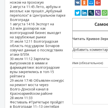
ножом на прохожую
2 августа
11:45
Лето, арбузы и
веселье: как прошёл „Арбузный
переполох“ в Центральном парке
Волгограда
Самое
1 августа
14:16
Экспорт на
3,6 млн долларов: как
волгоградский бизнес выходит
на зарубежные рынки
Читать Кривое-Зерк
31 июля
12:11
Волгоградская
область под ударом: Бочаров
Добавить комментар
озвучил данные о последствиях
атаки БПЛА
30 июля
11:12
Зарплаты
выпускников в химии и
Имя (обязательное)
фармацевтике: волгоградские
вузы закрепились в топ‑15
рейтинга
29 июля
17:46
Объявлен конкурс
на ремонт моста через
Волго‑Донской канал в
Красноармейском районе
28 июля
11:33
Фестиваль #ТриЧетыре пройдёт
в Волгограде 11–13 сентября