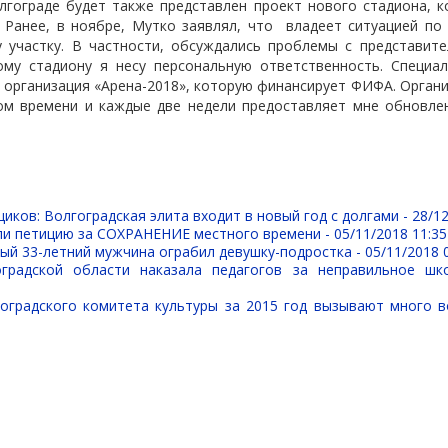
олгограде будет также представлен проект нового стадиона, 
 Ранее, в ноябре, Мутко заявлял, что
владеет ситуацией по
 участку. В частности, обсуждались проблемы с представите
му стадиону я несу персональную ответственность. Специа
 организация «Арена-2018», которую финансирует ФИФА. Органи
ом времени и каждые две недели предоставляет мне обновле
иков: Волгоградская элита входит в новый год с долгами -
28/12
ли петицию за СОХРАНЕНИЕ местного времени -
05/11/2018 11:35
ый 33-летний мужчина ограбил девушку-подростка -
05/11/2018 
оградской области наказала педагогов за неправильное шк
оградского комитета культуры за 2015 год вызывают много 