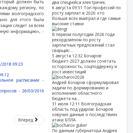
который должен быть
два спецрейса электричек.
 каждому региону, по
6 августа
09:51
Топ профессий по
росту зарплат в 2026: кто
лями волгоградского
больше всех выиграл и где самые
льно для этого была
высокие ставки
зация следит за всем
нную информацию», -
В первом полугодии 2026 года
рекордсменом по росту
зарплатных предложений стал
сварщик:…
5 августа
12:32
Бочаров:
бюджет‑2027 должен сочетать
/2018 09:23
осторожность, соцподдержку и
рост инвестиций
09:12
ольное расписание -
Андрей Бочаров сформулировал
задачи по формированию и
вопросов -
26/03/2016
исполнению областного
бюджета на…
31 июля
12:11
Волгоградская
область под ударом: Бочаров
озвучил данные о последствиях
Вперед
атаки БПЛА
По данным губернатора Андрея