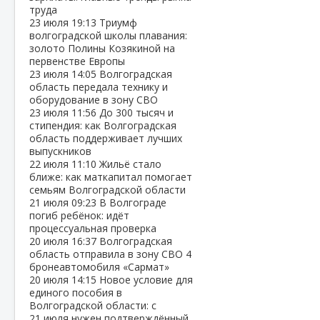
труда
23 июля
19:13
Триумф
волгоградской школы плавания:
золото Полины Козякиной на
первенстве Европы
23 июля
14:05
Волгоградская
область передала технику и
оборудование в зону СВО
23 июля
11:56
До 300 тысяч и
стипендия: как Волгоградская
область поддерживает лучших
выпускников
22 июля
11:10
Жильё стало
ближе: как маткапитал помогает
семьям Волгоградской области
21 июля
09:23
В Волгограде
погиб ребёнок: идёт
процессуальная проверка
20 июля
16:37
Волгоградская
область отправила в зону СВО 4
бронеавтомобиля «Сармат»
20 июля
14:15
Новое условие для
единого пособия в
Волгоградской области: с
21 июля нужен подтверждённый