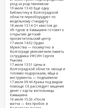
уход за родственником
19 июля
13:43
Ещё одну
библиотеку в Волгоградской
области переоборудуют по
модельному стандарту
18 июля
13:14
От квестов до
VR‑туров: в Камышине готовят к
открытию детский
просветительский центр
17 июля
14:02
Орден
Мужества — посмертно: в
Волгограде увековечили память
сотрудника УФСИН Сергея
Рыкова
17 июля
13:51
Цены в
Волгоградской области: овощи и
топливо подорожали, яйца и
инструменты — подешевели
17 июля
09:44
Кража под видом
помощи: СК расследует хищение
денег с карты жительницы
Камышина
16 июля
15:20
«После
матча — без пробок: в
Волгограде пустят