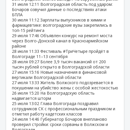
31 июля
12:11
Волгоградская область под ударом:
Бочаров озвучил данные о последствиях атаки
БПЛА
30 июля
11:12
Зарплаты выпускников в химии и
фармацевтике: волгоградские вузы закрепились в
топ‑15 рейтинга
29 июля
17:46
Объявлен конкурс на ремонт моста
через Волго‑Донской канал в Красноармейском
районе
28 июля
11:33
Фестиваль #ТриЧетыре пройдёт в
Волгограде 11–13 сентября
28 июля
09:27
Более 3,9 тысяч вакансий от 200
тысяч рублей открыто в Волгоградской области
27 июля
15:16
Новые назначения в финансовой
вертикали Волгоградской области
27 июля
13:33
Житель Волжского подозревается в
покушении на убийство жены с особой жестокостью
26 июля
15:20
На Волгоградскую область
надвигается шторм
25 июля
13:02
Глава Волгограда поздравил
сотрудников СК с профессиональным праздником и
отметил работу кадетских классов
24 июля
14:46
Губернатор Бочаров внепланово
проверил стройки: сроки сорваны в Волжском и
Волгограде