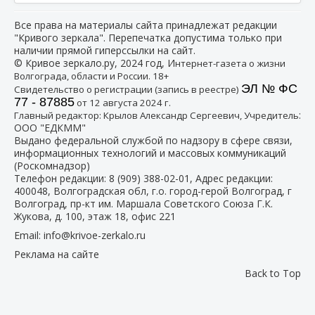
Все права на материалы сайта принадлежат редакции
"Кривого зеркала". Перепечатка допустима только при
наличии прямой гиперссылки на сайт.
© Кривое зеркало.ру, 2024 год, И
нтернет-газета о жизни
Волгограда, области и России. 18+
ЭЛ № ФС
Свидетельство о регистрации (запись в реестре)
77 - 87885
от 12 августа 2024 г.
:
Главный редактор: Крылов Александр Сергеевич, Учредитель
ООО "ЕДКММ"
Выдано федеральной службой по надзору в сфере связи,
информационных технологий и массовых коммуникаций
(Роскомнадзор)
Телефон редакции:
8 (909) 388-02-01
, Адрес редакции:
400048, Волгоградская обл, г.о. город-герой Волгоград, г
Волгоград, пр-кт им. Маршала Советского Союза Г.К.
Жукова, д. 100, этаж 18, офис 221
Email:
info@krivoe-zerkalo.ru
Реклама на сайте
Back to Top