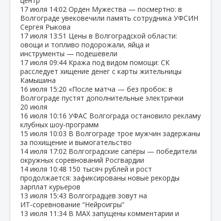
центр
17 июля
14:02
Орден Мужества — посмертно: в
Волгограде увековечили память сотрудника УФСИН
Сергея Рыкова
17 июля
13:51
Цены в Волгоградской области:
овощи и топливо подорожали, яйца и
инструменты — подешевели
17 июля
09:44
Кража под видом помощи: СК
расследует хищение денег с карты жительницы
Камышина
16 июля
15:20
«После матча — без пробок: в
Волгограде пустят дополнительные электрички
20 июля
16 июля
10:16
УФАС Волгограда остановило рекламу
клубных шоу‑программ
15 июля
10:03
В Волгограде трое мужчин задержаны
за похищение и вымогательство
14 июля
17:02
Волгоградские сапёры — победители
окружных соревнований Росгвардии
14 июля
10:48
150 тысяч рублей и рост
продолжается: зафиксированы новые рекорды
зарплат курьеров
13 июля
15:43
Волгоградцев зовут на
ИТ‑соревнование “Нейроигры”
13 июля
11:34
В МАХ запущены комментарии и