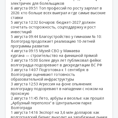
электричек для болельщиков
6 августа
09:51
Топ профессий по росту зарплат в
2026: кто больше всех выиграл и где самые высокие
ставки
5 августа
12:32
Бочаров: бюджет‑2027 должен
сочетать осторожность, соцподдержку и рост
инвестиций
5 августа
09:44
Благоустройство у гимназии № 10:
Волгоград продолжает реализацию 10‑летней
программы развития
4 августа
09:15
Музей СВО у Мамаева
кургана — строительство на финишной прямой
3 августа
15:00
Более двух лет публиковал фейки:
волгоградца подозревают в дискредитации ВС РФ
3 августа
14:07
Подготовка к 1 сентября: в
Волгограде оценивают готовность
образовательной инфраструктуры
3 августа
12:53
Агрессия на фоне опьянения:
волгоградку подозревают в нападении с ножом на
прохожую
2 августа
11:45
Лето, арбузы и веселье: как прошёл
„Арбузный переполох“ в Центральном парке
Волгограда
1 августа
14:16
Экспорт на 3,6 млн долларов: как
волгоградский бизнес выходит на зарубежные рынки