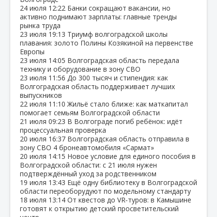
24 июля
12:22
Банки сокращают вакансии, но
активно поднимают зарплаты: главные тренды
рынка труда
23 июля
19:13
Триумф волгоградской школы
плавания: золото Полины Козякиной на первенстве
Европы
23 июля
14:05
Волгоградская область передала
технику и оборудование в зону СВО
23 июля
11:56
До 300 тысяч и стипендия: как
Волгоградская область поддерживает лучших
выпускников
22 июля
11:10
Жильё стало ближе: как маткапитал
помогает семьям Волгоградской области
21 июля
09:23
В Волгограде погиб ребёнок: идёт
процессуальная проверка
20 июля
16:37
Волгоградская область отправила в
зону СВО 4 бронеавтомобиля «Сармат»
20 июля
14:15
Новое условие для единого пособия в
Волгоградской области: с 21 июля нужен
подтверждённый уход за родственником
19 июля
13:43
Ещё одну библиотеку в Волгоградской
области переоборудуют по модельному стандарту
18 июля
13:14
От квестов до VR‑туров: в Камышине
готовят к открытию детский просветительский