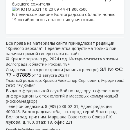
бывшего сожителя
В Ленинском районе Волгоградской области ночью
19 октября огонь полностью уничтожил…
Все права на материалы сайта принадлежат редакции
"Кривого зеркала". Перепечатка допустима только при
наличии прямой гиперссылки на сайт.
© Кривое зеркало.ру, 2024 год, И
нтернет-газета о жизни
Волгограда, области и России. 18+
ЭЛ № ФС
Свидетельство о регистрации (запись в реестре)
77 - 87885
от 12 августа 2024 г.
:
Главный редактор: Крылов Александр Сергеевич, Учредитель
ООО "ЕДКММ"
Выдано федеральной службой по надзору в сфере связи,
информационных технологий и массовых коммуникаций
(Роскомнадзор)
Телефон редакции:
8 (909) 388-02-01
, Адрес редакции:
400048, Волгоградская обл, г.о. город-герой Волгоград, г
Волгоград, пр-кт им. Маршала Советского Союза Г.К.
Жукова, д. 100, этаж 18, офис 221
Email:
info@krivoe-zerkalo.ru