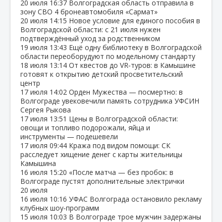
20 июля
16:37
Волгоградская область отправила в
зону СВО 4 бронеавтомобиля «Сармат»
20 июля
14:15
Новое условие для единого пособия в
Волгоградской области: с 21 июля нужен
подтверждённый уход за родственником
19 июля
13:43
Ещё одну библиотеку в Волгоградской
области переоборудуют по модельному стандарту
18 июля
13:14
От квестов до VR‑туров: в Камышине
готовят к открытию детский просветительский
центр
17 июля
14:02
Орден Мужества — посмертно: в
Волгограде увековечили память сотрудника УФСИН
Сергея Рыкова
17 июля
13:51
Цены в Волгоградской области:
овощи и топливо подорожали, яйца и
инструменты — подешевели
17 июля
09:44
Кража под видом помощи: СК
расследует хищение денег с карты жительницы
Камышина
16 июля
15:20
«После матча — без пробок: в
Волгограде пустят дополнительные электрички
20 июля
16 июля
10:16
УФАС Волгограда остановило рекламу
клубных шоу‑программ
15 июля
10:03
В Волгограде трое мужчин задержаны