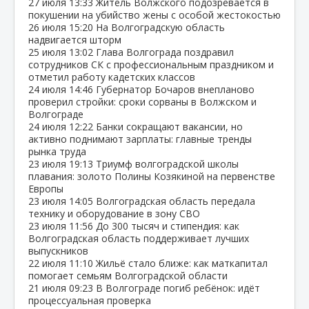
27 июля
13:33
Житель Волжского подозревается в
покушении на убийство жены с особой жестокостью
26 июля
15:20
На Волгоградскую область
надвигается шторм
25 июля
13:02
Глава Волгограда поздравил
сотрудников СК с профессиональным праздником и
отметил работу кадетских классов
24 июля
14:46
Губернатор Бочаров внепланово
проверил стройки: сроки сорваны в Волжском и
Волгограде
24 июля
12:22
Банки сокращают вакансии, но
активно поднимают зарплаты: главные тренды
рынка труда
23 июля
19:13
Триумф волгоградской школы
плавания: золото Полины Козякиной на первенстве
Европы
23 июля
14:05
Волгоградская область передала
технику и оборудование в зону СВО
23 июля
11:56
До 300 тысяч и стипендия: как
Волгоградская область поддерживает лучших
выпускников
22 июля
11:10
Жильё стало ближе: как маткапитал
помогает семьям Волгоградской области
21 июля
09:23
В Волгограде погиб ребёнок: идёт
процессуальная проверка