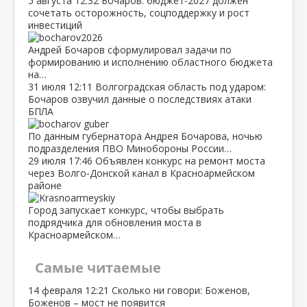
5 августа
12:32
Бочаров: бюджет‑2027 должен
сочетать осторожность, соцподдержку и рост
инвестиций
Андрей Бочаров сформулировал задачи по
формированию и исполнению областного бюджета
на…
31 июля
12:11
Волгоградская область под ударом:
Бочаров озвучил данные о последствиях атаки
БПЛА
По данным губернатора Андрея Бочарова, ночью
подразделения ПВО Минобороны России…
29 июля
17:46
Объявлен конкурс на ремонт моста
через Волго‑Донской канал в Красноармейском
районе
Город запускает конкурс, чтобы выбрать
подрядчика для обновления моста в
Красноармейском…
Самые читаемые
14 февраля
12:21
Сколько ни говори: Боженов,
Боженов – мост не появится