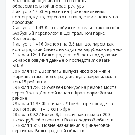
Волгограде оценивают готовность
образовательной инфраструктуры
3 августа
12:53
Агрессия на фоне опьянения:
волгоградку подозревают в нападении с ножом на
прохожую
2 августа
11:45
Лето, арбузы и веселье: как прошёл
„Арбузный переполох“ в Центральном парке
Волгограда
1 августа
14:16
Экспорт на 3,6 млн долларов: как
волгоградский бизнес выходит на зарубежные рынки
31 июля
12:11
Волгоградская область под ударом:
Бочаров озвучил данные о последствиях атаки
БПЛА
30 июля
11:12
Зарплаты выпускников в химии и
фармацевтике: волгоградские вузы закрепились в
топ‑15 рейтинга
29 июля
17:46
Объявлен конкурс на ремонт моста
через Волго‑Донской канал в Красноармейском
районе
28 июля
11:33
Фестиваль #ТриЧетыре пройдёт в
Волгограде 11–13 сентября
28 июля
09:27
Более 3,9 тысяч вакансий от 200
тысяч рублей открыто в Волгоградской области
27 июля
15:16
Новые назначения в финансовой
вертикали Волгоградской области