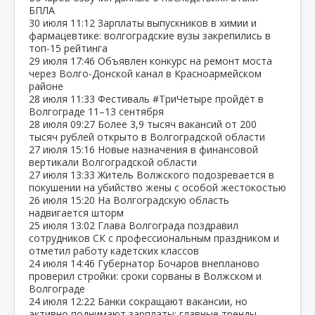
БПЛА
30 июля
11:12
Зарплаты выпускников в химии и
фармацевтике: волгоградские вузы закрепились в
топ‑15 рейтинга
29 июля
17:46
Объявлен конкурс на ремонт моста
через Волго‑Донской канал в Красноармейском
районе
28 июля
11:33
Фестиваль #ТриЧетыре пройдёт в
Волгограде 11–13 сентября
28 июля
09:27
Более 3,9 тысяч вакансий от 200
тысяч рублей открыто в Волгоградской области
27 июля
15:16
Новые назначения в финансовой
вертикали Волгоградской области
27 июля
13:33
Житель Волжского подозревается в
покушении на убийство жены с особой жестокостью
26 июля
15:20
На Волгоградскую область
надвигается шторм
25 июля
13:02
Глава Волгограда поздравил
сотрудников СК с профессиональным праздником и
отметил работу кадетских классов
24 июля
14:46
Губернатор Бочаров внепланово
проверил стройки: сроки сорваны в Волжском и
Волгограде
24 июля
12:22
Банки сокращают вакансии, но
активно поднимают зарплаты: главные тренды