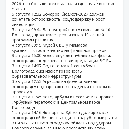
2026: кто больше всех выиграл и где самые высокие
ставки
5 августа
12:32
Бочаров: бюджет‑2027 должен
сочетать осторожность, соцподдержку и рост
инвестиций
5 августа
09:44
Благоустройство у гимназии № 10:
Волгоград продолжает реализацию 10‑летней
программы развития
4 августа
09:15
Музей СВО у Мамаева
кургана — строительство на финишной прямой
3 августа
15:00
Более двух лет публиковал фейки:
волгоградца подозревают в дискредитации ВС РФ
3 августа
14:07
Подготовка к 1 сентября: в
Волгограде оценивают готовность
образовательной инфраструктуры
3 августа
12:53
Агрессия на фоне опьянения:
волгоградку подозревают в нападении с ножом на
прохожую
2 августа
11:45
Лето, арбузы и веселье: как прошёл
„Арбузный переполох“ в Центральном парке
Волгограда
1 августа
14:16
Экспорт на 3,6 млн долларов: как
волгоградский бизнес выходит на зарубежные рынки
31 июля
12:11
Волгоградская область под ударом:
Бочаров озвучил данные о последствиях атаки