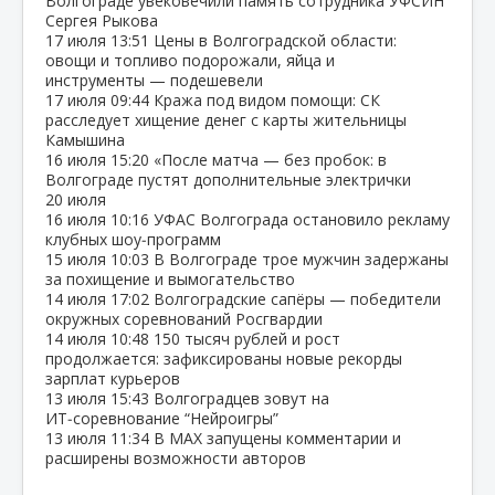
Волгограде увековечили память сотрудника УФСИН
Сергея Рыкова
17 июля
13:51
Цены в Волгоградской области:
овощи и топливо подорожали, яйца и
инструменты — подешевели
17 июля
09:44
Кража под видом помощи: СК
расследует хищение денег с карты жительницы
Камышина
16 июля
15:20
«После матча — без пробок: в
Волгограде пустят дополнительные электрички
20 июля
16 июля
10:16
УФАС Волгограда остановило рекламу
клубных шоу‑программ
15 июля
10:03
В Волгограде трое мужчин задержаны
за похищение и вымогательство
14 июля
17:02
Волгоградские сапёры — победители
окружных соревнований Росгвардии
14 июля
10:48
150 тысяч рублей и рост
продолжается: зафиксированы новые рекорды
зарплат курьеров
13 июля
15:43
Волгоградцев зовут на
ИТ‑соревнование “Нейроигры”
13 июля
11:34
В МАХ запущены комментарии и
расширены возможности авторов