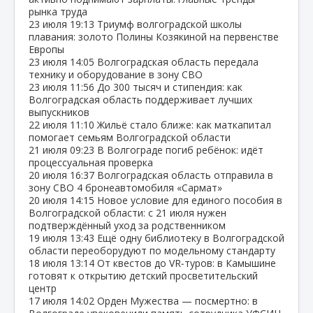
рынка труда
23 июля
19:13
Триумф волгоградской школы
плавания: золото Полины Козякиной на первенстве
Европы
23 июля
14:05
Волгоградская область передала
технику и оборудование в зону СВО
23 июля
11:56
До 300 тысяч и стипендия: как
Волгоградская область поддерживает лучших
выпускников
22 июля
11:10
Жильё стало ближе: как маткапитал
помогает семьям Волгоградской области
21 июля
09:23
В Волгограде погиб ребёнок: идёт
процессуальная проверка
20 июля
16:37
Волгоградская область отправила в
зону СВО 4 бронеавтомобиля «Сармат»
20 июля
14:15
Новое условие для единого пособия в
Волгоградской области: с 21 июля нужен
подтверждённый уход за родственником
19 июля
13:43
Ещё одну библиотеку в Волгоградской
области переоборудуют по модельному стандарту
18 июля
13:14
От квестов до VR‑туров: в Камышине
готовят к открытию детский просветительский
центр
17 июля
14:02
Орден Мужества — посмертно: в