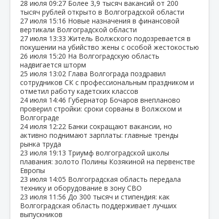
28 июля
09:27
Более 3,9 тысяч вакансий от 200
тысяч рублей открыто в Волгоградской области
27 июля
15:16
Новые назначения в финансовой
вертикали Волгоградской области
27 июля
13:33
Житель Волжского подозревается в
покушении на убийство жены с особой жестокостью
26 июля
15:20
На Волгоградскую область
надвигается шторм
25 июля
13:02
Глава Волгограда поздравил
сотрудников СК с профессиональным праздником и
отметил работу кадетских классов
24 июля
14:46
Губернатор Бочаров внепланово
проверил стройки: сроки сорваны в Волжском и
Волгограде
24 июля
12:22
Банки сокращают вакансии, но
активно поднимают зарплаты: главные тренды
рынка труда
23 июля
19:13
Триумф волгоградской школы
плавания: золото Полины Козякиной на первенстве
Европы
23 июля
14:05
Волгоградская область передала
технику и оборудование в зону СВО
23 июля
11:56
До 300 тысяч и стипендия: как
Волгоградская область поддерживает лучших
выпускников