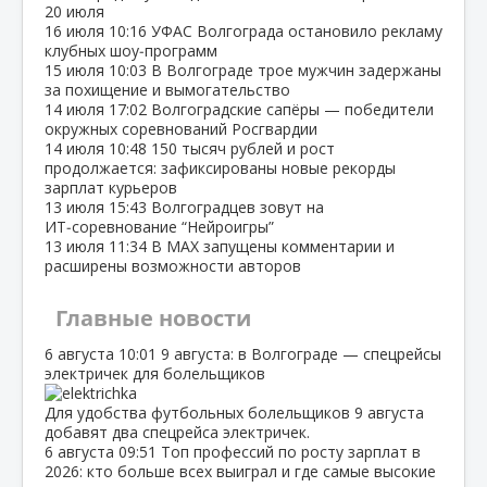
20 июля
16 июля
10:16
УФАС Волгограда остановило рекламу
клубных шоу‑программ
15 июля
10:03
В Волгограде трое мужчин задержаны
за похищение и вымогательство
14 июля
17:02
Волгоградские сапёры — победители
окружных соревнований Росгвардии
14 июля
10:48
150 тысяч рублей и рост
продолжается: зафиксированы новые рекорды
зарплат курьеров
13 июля
15:43
Волгоградцев зовут на
ИТ‑соревнование “Нейроигры”
13 июля
11:34
В МАХ запущены комментарии и
расширены возможности авторов
Главные новости
6 августа
10:01
9 августа: в Волгограде — спецрейсы
электричек для болельщиков
Для удобства футбольных болельщиков 9 августа
добавят два спецрейса электричек.
6 августа
09:51
Топ профессий по росту зарплат в
2026: кто больше всех выиграл и где самые высокие