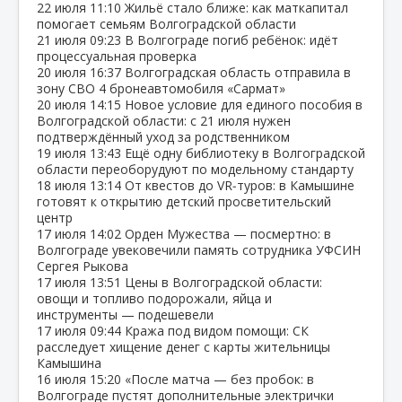
22 июля
11:10
Жильё стало ближе: как маткапитал
помогает семьям Волгоградской области
21 июля
09:23
В Волгограде погиб ребёнок: идёт
процессуальная проверка
20 июля
16:37
Волгоградская область отправила в
зону СВО 4 бронеавтомобиля «Сармат»
20 июля
14:15
Новое условие для единого пособия в
Волгоградской области: с 21 июля нужен
подтверждённый уход за родственником
19 июля
13:43
Ещё одну библиотеку в Волгоградской
области переоборудуют по модельному стандарту
18 июля
13:14
От квестов до VR‑туров: в Камышине
готовят к открытию детский просветительский
центр
17 июля
14:02
Орден Мужества — посмертно: в
Волгограде увековечили память сотрудника УФСИН
Сергея Рыкова
17 июля
13:51
Цены в Волгоградской области:
овощи и топливо подорожали, яйца и
инструменты — подешевели
17 июля
09:44
Кража под видом помощи: СК
расследует хищение денег с карты жительницы
Камышина
16 июля
15:20
«После матча — без пробок: в
Волгограде пустят дополнительные электрички