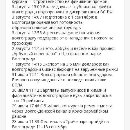
кургана — строительство на финишной прямой
3 августа
15:00
Более двух лет публиковал фейки:
волгоградца подозревают в дискредитации ВС РФ
3 августа
14:07
Подготовка к 1 сентября: в
Волгограде оценивают готовность
образовательной инфраструктуры
3 августа
12:53
Агрессия на фоне опьянения:
волгоградку подозревают в нападении с ножом на
прохожую
2 августа
11:45
Лето, арбузы и веселье: как прошёл
„Арбузный переполох“ в Центральном парке
Волгограда
1 августа
14:16
Экспорт на 3,6 млн долларов: как
волгоградский бизнес выходит на зарубежные рынки
31 июля
12:11
Волгоградская область под ударом:
Бочаров озвучил данные о последствиях атаки
БПЛА
30 июля
11:12
Зарплаты выпускников в химии и
фармацевтике: волгоградские вузы закрепились в
топ‑15 рейтинга
29 июля
17:46
Объявлен конкурс на ремонт моста
через Волго‑Донской канал в Красноармейском
районе
28 июля
11:33
Фестиваль #ТриЧетыре пройдёт в
Волгограде 11–13 сентября