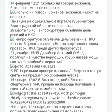
14 февраля
12:21
Сколько ни говори: Боженов,
Боженов – мост не появится
Накануне на официальном портале губернатора
Волгоградской области появилась…
28 марта
15:46
Генпрокуратура объявила цель
ревизий в НКО
Как сообщалось ранее, в Волгограде пошла волна
проверок НКО. Среди других прокуратура…
21 декабря
15:45
Дизайнер Артемий Лебедев
посягнул на чувства верующих, грубо назвав мощи
святых "коробкой с перхотью"
В РПЦ призвали проверить слова Лебедева о мощах
святых на предмет оскорбления чувств…
15 января
12:02
В Волгоградской области
спецтехника МЧС пришла на помощь попавшим в
снежный плен автомобилистам
Накануне, 14 января, волгоградские спасатели
получили тревожный сигнал от водителей…