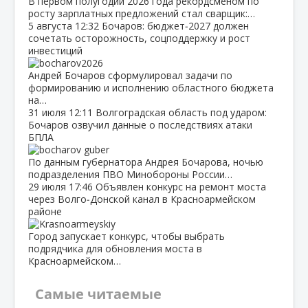
В первом полугодии 2026 года рекордсменом по
росту зарплатных предложений стал сварщик:…
5 августа
12:32
Бочаров: бюджет‑2027 должен
сочетать осторожность, соцподдержку и рост
инвестиций
Андрей Бочаров сформулировал задачи по
формированию и исполнению областного бюджета
на…
31 июля
12:11
Волгоградская область под ударом:
Бочаров озвучил данные о последствиях атаки
БПЛА
По данным губернатора Андрея Бочарова, ночью
подразделения ПВО Минобороны России…
29 июля
17:46
Объявлен конкурс на ремонт моста
через Волго‑Донской канал в Красноармейском
районе
Город запускает конкурс, чтобы выбрать
подрядчика для обновления моста в
Красноармейском…
Самые читаемые