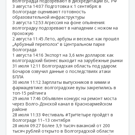
волгоградца подозревают в дискредитации ВС РФ
3 августа
14:07
Подготовка к 1 сентября: в
Волгограде оценивают готовность
образовательной инфраструктуры
3 августа
12:53
Агрессия на фоне опьянения:
волгоградку подозревают в нападении с ножом на
прохожую
2 августа
11:45
Лето, арбузы и веселье: как прошёл
„Арбузный переполох“ в Центральном парке
Волгограда
1 августа
14:16
Экспорт на 3,6 млн долларов: как
волгоградский бизнес выходит на зарубежные рынки
31 июля
12:11
Волгоградская область под ударом:
Бочаров озвучил данные о последствиях атаки
БПЛА
30 июля
11:12
Зарплаты выпускников в химии и
фармацевтике: волгоградские вузы закрепились в
топ‑15 рейтинга
29 июля
17:46
Объявлен конкурс на ремонт моста
через Волго‑Донской канал в Красноармейском
районе
28 июля
11:33
Фестиваль #ТриЧетыре пройдёт в
Волгограде 11–13 сентября
28 июля
09:27
Более 3,9 тысяч вакансий от 200
тысяч рублей открыто в Волгоградской области