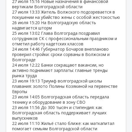
27 июля
15:16
Новые назначения в финансовой
вертикали Волгоградской области
27 июля
13:33
Житель Волжского подозревается в
покушении на убийство жены с особой жестокостью
26 июля
15:20
На Волгоградскую область
надвигается шторм
25 июля
13:02
Глава Волгограда поздравил
сотрудников СК с профессиональным праздником и
отметил работу кадетских классов
24 июля
14:46
Губернатор Бочаров внепланово
проверил стройки: сроки сорваны в Волжском и
Волгограде
24 июля
12:22
Банки сокращают вакансии, но
активно поднимают зарплаты: главные тренды
рынка труда
23 июля
19:13
Триумф волгоградской школы
плавания: золото Полины Козякиной на первенстве
Европы
23 июля
14:05
Волгоградская область передала
технику и оборудование в зону СВО
23 июля
11:56
До 300 тысяч и стипендия: как
Волгоградская область поддерживает лучших
выпускников
22 июля
11:10
Жильё стало ближе: как маткапитал
помогает семьям Волгоградской области