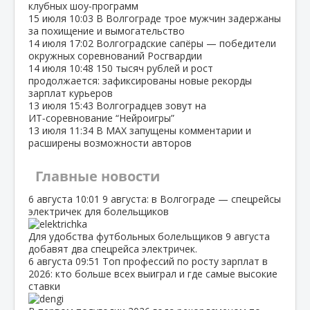
клубных шоу‑программ
15 июля
10:03
В Волгограде трое мужчин задержаны
за похищение и вымогательство
14 июля
17:02
Волгоградские сапёры — победители
окружных соревнований Росгвардии
14 июля
10:48
150 тысяч рублей и рост
продолжается: зафиксированы новые рекорды
зарплат курьеров
13 июля
15:43
Волгоградцев зовут на
ИТ‑соревнование “Нейроигры”
13 июля
11:34
В МАХ запущены комментарии и
расширены возможности авторов
Главные новости
6 августа
10:01
9 августа: в Волгограде — спецрейсы
электричек для болельщиков
Для удобства футбольных болельщиков 9 августа
добавят два спецрейса электричек.
6 августа
09:51
Топ профессий по росту зарплат в
2026: кто больше всех выиграл и где самые высокие
ставки