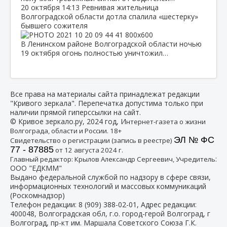
20 октября
14:13
Ревнивая жительница
Волгоградской области дотла спалила «шестерку»
бывшего сожителя
В Ленинском районе Волгоградской области ночью
19 октября огонь полностью уничтожил…
Все права на материалы сайта принадлежат редакции
"Кривого зеркала". Перепечатка допустима только при
наличии прямой гиперссылки на сайт.
© Кривое зеркало.ру, 2024 год, И
нтернет-газета о жизни
Волгограда, области и России. 18+
ЭЛ № ФС
Свидетельство о регистрации (запись в реестре)
77 - 87885
от 12 августа 2024 г.
:
Главный редактор: Крылов Александр Сергеевич, Учредитель
ООО "ЕДКММ"
Выдано федеральной службой по надзору в сфере связи,
информационных технологий и массовых коммуникаций
(Роскомнадзор)
Телефон редакции:
8 (909) 388-02-01
, Адрес редакции:
400048, Волгоградская обл, г.о. город-герой Волгоград, г
Волгоград, пр-кт им. Маршала Советского Союза Г.К.