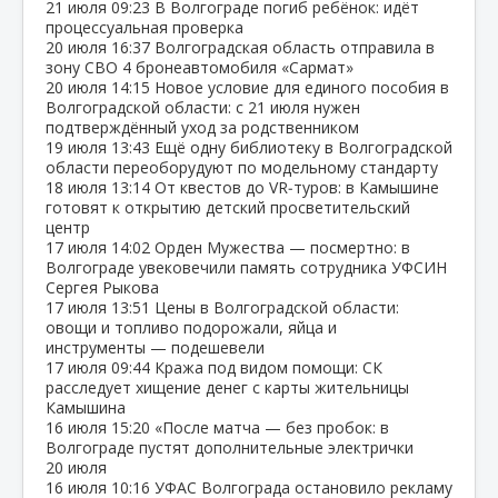
21 июля
09:23
В Волгограде погиб ребёнок: идёт
процессуальная проверка
20 июля
16:37
Волгоградская область отправила в
зону СВО 4 бронеавтомобиля «Сармат»
20 июля
14:15
Новое условие для единого пособия в
Волгоградской области: с 21 июля нужен
подтверждённый уход за родственником
19 июля
13:43
Ещё одну библиотеку в Волгоградской
области переоборудуют по модельному стандарту
18 июля
13:14
От квестов до VR‑туров: в Камышине
готовят к открытию детский просветительский
центр
17 июля
14:02
Орден Мужества — посмертно: в
Волгограде увековечили память сотрудника УФСИН
Сергея Рыкова
17 июля
13:51
Цены в Волгоградской области:
овощи и топливо подорожали, яйца и
инструменты — подешевели
17 июля
09:44
Кража под видом помощи: СК
расследует хищение денег с карты жительницы
Камышина
16 июля
15:20
«После матча — без пробок: в
Волгограде пустят дополнительные электрички
20 июля
16 июля
10:16
УФАС Волгограда остановило рекламу