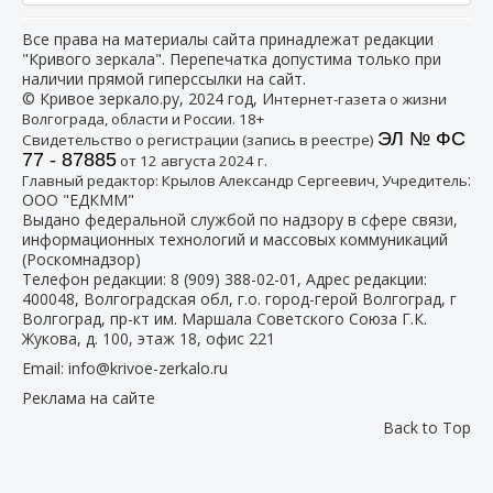
Все права на материалы сайта принадлежат редакции
"Кривого зеркала". Перепечатка допустима только при
наличии прямой гиперссылки на сайт.
© Кривое зеркало.ру, 2024 год, И
нтернет-газета о жизни
Волгограда, области и России. 18+
ЭЛ № ФС
Свидетельство о регистрации (запись в реестре)
77 - 87885
от 12 августа 2024 г.
:
Главный редактор: Крылов Александр Сергеевич, Учредитель
ООО "ЕДКММ"
Выдано федеральной службой по надзору в сфере связи,
информационных технологий и массовых коммуникаций
(Роскомнадзор)
Телефон редакции:
8 (909) 388-02-01
, Адрес редакции:
400048, Волгоградская обл, г.о. город-герой Волгоград, г
Волгоград, пр-кт им. Маршала Советского Союза Г.К.
Жукова, д. 100, этаж 18, офис 221
Email:
info@krivoe-zerkalo.ru
Реклама на сайте
Back to Top