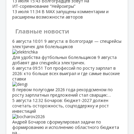
13 июля
15:43
Волгоградцев зовут на
ИТ‑соревнование “Нейроигры”
13 июля
11:34
В МАХ запущены комментарии и
расширены возможности авторов
Главные новости
6 августа
10:01
9 августа: в Волгограде — спецрейсы
электричек для болельщиков
Для удобства футбольных болельщиков 9 августа
добавят два спецрейса электричек.
6 августа
09:51
Топ профессий по росту зарплат в
2026: кто больше всех выиграл и где самые высокие
ставки
В первом полугодии 2026 года рекордсменом по
росту зарплатных предложений стал сварщик:…
5 августа
12:32
Бочаров: бюджет‑2027 должен
сочетать осторожность, соцподдержку и рост
инвестиций
Андрей Бочаров сформулировал задачи по
формированию и исполнению областного бюджета
на…