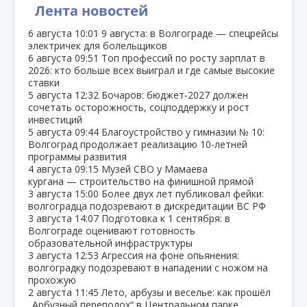
Лента новостей
6 августа
10:01
9 августа: в Волгограде — спецрейсы
электричек для болельщиков
6 августа
09:51
Топ профессий по росту зарплат в
2026: кто больше всех выиграл и где самые высокие
ставки
5 августа
12:32
Бочаров: бюджет‑2027 должен
сочетать осторожность, соцподдержку и рост
инвестиций
5 августа
09:44
Благоустройство у гимназии № 10:
Волгоград продолжает реализацию 10‑летней
программы развития
4 августа
09:15
Музей СВО у Мамаева
кургана — строительство на финишной прямой
3 августа
15:00
Более двух лет публиковал фейки:
волгоградца подозревают в дискредитации ВС РФ
3 августа
14:07
Подготовка к 1 сентября: в
Волгограде оценивают готовность
образовательной инфраструктуры
3 августа
12:53
Агрессия на фоне опьянения:
волгоградку подозревают в нападении с ножом на
прохожую
2 августа
11:45
Лето, арбузы и веселье: как прошёл
„Арбузный переполох“ в Центральном парке