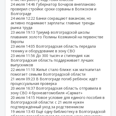
24 июля
14:46
Губернатор Бочаров внепланово
проверил стройки: сроки сорваны в Волжском и
Волгограде
24 июля
12:22
Банки сокращают вакансии, но
активно поднимают зарплаты: главные тренды
рынка труда
23 июля
19:13
Триумф волгоградской школы
плавания: золото Полины Козякиной на первенстве
Европы
23 июля
14:05
Волгоградская область передала
технику и оборудование в зону СВО
23 июля
11:56
До 300 тысяч и стипендия: как
Волгоградская область поддерживает лучших
выпускников
22 июля
11:10
Жильё стало ближе: как маткапитал
помогает семьям Волгоградской области
21 июля
09:23
В Волгограде погиб ребёнок: идёт
процессуальная проверка
20 июля
16:37
Волгоградская область отправила в
зону СВО 4 бронеавтомобиля «Сармат»
20 июля
14:15
Новое условие для единого пособия в
Волгоградской области: с 21 июля нужен
подтверждённый уход за родственником
19 июля
13:43
Ещё одну библиотеку в Волгоградской