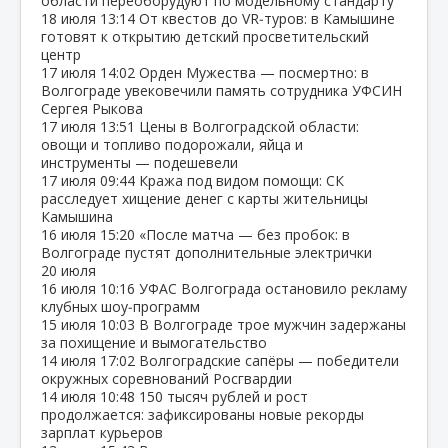
области переоборудуют по модельному стандарту
18 июля
13:14
От квестов до VR‑туров: в Камышине
готовят к открытию детский просветительский
центр
17 июля
14:02
Орден Мужества — посмертно: в
Волгограде увековечили память сотрудника УФСИН
Сергея Рыкова
17 июля
13:51
Цены в Волгоградской области:
овощи и топливо подорожали, яйца и
инструменты — подешевели
17 июля
09:44
Кража под видом помощи: СК
расследует хищение денег с карты жительницы
Камышина
16 июля
15:20
«После матча — без пробок: в
Волгограде пустят дополнительные электрички
20 июля
16 июля
10:16
УФАС Волгограда остановило рекламу
клубных шоу‑программ
15 июля
10:03
В Волгограде трое мужчин задержаны
за похищение и вымогательство
14 июля
17:02
Волгоградские сапёры — победители
окружных соревнований Росгвардии
14 июля
10:48
150 тысяч рублей и рост
продолжается: зафиксированы новые рекорды
зарплат курьеров