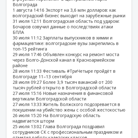
Волгограда
1 августа
14:16
Экспорт на 3,6 млн долларов: как
волгоградский бизнес выходит на зарубежные рынки
31 июля
12:11
Волгоградская область под ударом:
Бочаров озвучил данные о последствиях атаки
БПЛА
30 июля
11:12
Зарплаты выпускников в химии и
фармацевтике: волгоградские вузы закрепились в
топ‑15 рейтинга
29 июля
17:46
Объявлен конкурс на ремонт моста
через Волго‑Донской канал в Красноармейском
районе
28 июля
11:33
Фестиваль #ТриЧетыре пройдёт в
Волгограде 11–13 сентября
28 июля
09:27
Более 3,9 тысяч вакансий от 200
тысяч рублей открыто в Волгоградской области
27 июля
15:16
Новые назначения в финансовой
вертикали Волгоградской области
27 июля
13:33
Житель Волжского подозревается в
покушении на убийство жены с особой жестокостью
26 июля
15:20
На Волгоградскую область
надвигается шторм
25 июля
13:02
Глава Волгограда поздравил
сотрудников СК с профессиональным праздником и
отметил работу кадетских классов