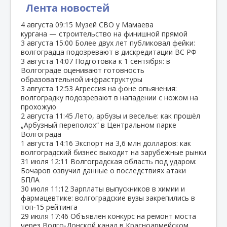
Лента новостей
4 августа
09:15
Музей СВО у Мамаева
кургана — строительство на финишной прямой
3 августа
15:00
Более двух лет публиковал фейки:
волгоградца подозревают в дискредитации ВС РФ
3 августа
14:07
Подготовка к 1 сентября: в
Волгограде оценивают готовность
образовательной инфраструктуры
3 августа
12:53
Агрессия на фоне опьянения:
волгоградку подозревают в нападении с ножом на
прохожую
2 августа
11:45
Лето, арбузы и веселье: как прошёл
„Арбузный переполох“ в Центральном парке
Волгограда
1 августа
14:16
Экспорт на 3,6 млн долларов: как
волгоградский бизнес выходит на зарубежные рынки
31 июля
12:11
Волгоградская область под ударом:
Бочаров озвучил данные о последствиях атаки
БПЛА
30 июля
11:12
Зарплаты выпускников в химии и
фармацевтике: волгоградские вузы закрепились в
топ‑15 рейтинга
29 июля
17:46
Объявлен конкурс на ремонт моста
через Волго‑Донской канал в Красноармейском