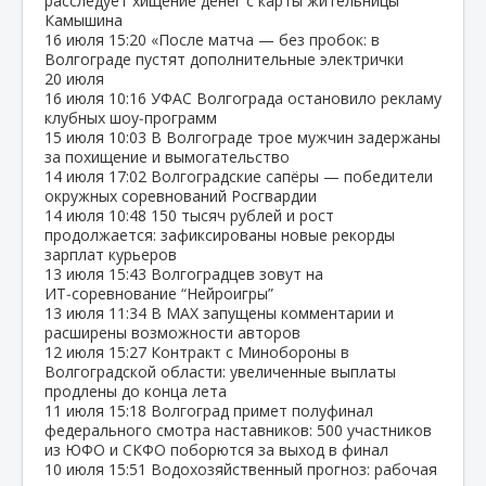
расследует хищение денег с карты жительницы
Камышина
16 июля
15:20
«После матча — без пробок: в
Волгограде пустят дополнительные электрички
20 июля
16 июля
10:16
УФАС Волгограда остановило рекламу
клубных шоу‑программ
15 июля
10:03
В Волгограде трое мужчин задержаны
за похищение и вымогательство
14 июля
17:02
Волгоградские сапёры — победители
окружных соревнований Росгвардии
14 июля
10:48
150 тысяч рублей и рост
продолжается: зафиксированы новые рекорды
зарплат курьеров
13 июля
15:43
Волгоградцев зовут на
ИТ‑соревнование “Нейроигры”
13 июля
11:34
В МАХ запущены комментарии и
расширены возможности авторов
12 июля
15:27
Контракт с Минобороны в
Волгоградской области: увеличенные выплаты
продлены до конца лета
11 июля
15:18
Волгоград примет полуфинал
федерального смотра наставников: 500 участников
из ЮФО и СКФО поборются за выход в финал
10 июля
15:51
Водохозяйственный прогноз: рабочая