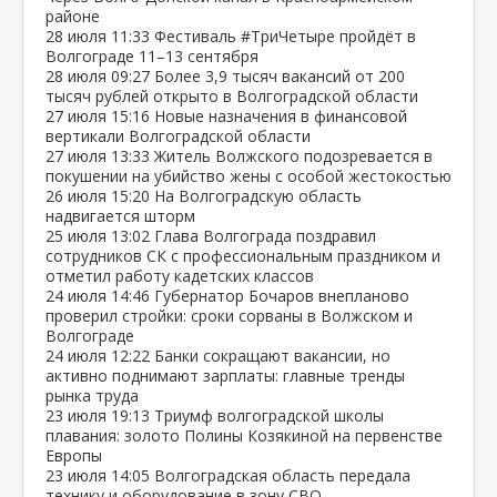
районе
28 июля
11:33
Фестиваль #ТриЧетыре пройдёт в
Волгограде 11–13 сентября
28 июля
09:27
Более 3,9 тысяч вакансий от 200
тысяч рублей открыто в Волгоградской области
27 июля
15:16
Новые назначения в финансовой
вертикали Волгоградской области
27 июля
13:33
Житель Волжского подозревается в
покушении на убийство жены с особой жестокостью
26 июля
15:20
На Волгоградскую область
надвигается шторм
25 июля
13:02
Глава Волгограда поздравил
сотрудников СК с профессиональным праздником и
отметил работу кадетских классов
24 июля
14:46
Губернатор Бочаров внепланово
проверил стройки: сроки сорваны в Волжском и
Волгограде
24 июля
12:22
Банки сокращают вакансии, но
активно поднимают зарплаты: главные тренды
рынка труда
23 июля
19:13
Триумф волгоградской школы
плавания: золото Полины Козякиной на первенстве
Европы
23 июля
14:05
Волгоградская область передала
технику и оборудование в зону СВО