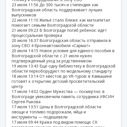
23 июля
11:56
До 300 тысяч и стипендия: как
Волгоградская область поддерживает лучших
выпускников
22 июля
11:10
Жильё стало ближе: как маткапитал
помогает семьям Волгоградской области
21 июля
09:23
В Волгограде погиб ребёнок: идёт
процессуальная проверка
20 июля
16:37
Волгоградская область отправила в
зону СВО 4 бронеавтомобиля «Сармат»
20 июля
14:15
Новое условие для единого пособия в
Волгоградской области: с 21 июля нужен
подтверждённый уход за родственником
19 июля
13:43
Ещё одну библиотеку в Волгоградской
области переоборудуют по модельному стандарту
18 июля
13:14
От квестов до VR‑туров: в Камышине
готовят к открытию детский просветительский
центр
17 июля
14:02
Орден Мужества — посмертно: в
Волгограде увековечили память сотрудника УФСИН
Сергея Рыкова
17 июля
13:51
Цены в Волгоградской области:
овощи и топливо подорожали, яйца и
инструменты — подешевели
17 июля
09:44
Кража под видом помощи: СК