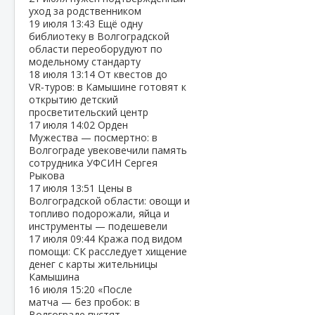
уход за родственником
19 июля
13:43
Ещё одну
библиотеку в Волгоградской
области переоборудуют по
модельному стандарту
18 июля
13:14
От квестов до
VR‑туров: в Камышине готовят к
открытию детский
просветительский центр
17 июля
14:02
Орден
Мужества — посмертно: в
Волгограде увековечили память
сотрудника УФСИН Сергея
Рыкова
17 июля
13:51
Цены в
Волгоградской области: овощи и
топливо подорожали, яйца и
инструменты — подешевели
17 июля
09:44
Кража под видом
помощи: СК расследует хищение
денег с карты жительницы
Камышина
16 июля
15:20
«После
матча — без пробок: в
Волгограде пустят