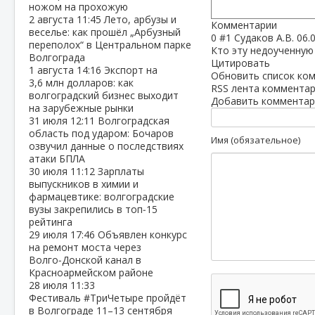
ножом на прохожую
2 августа
11:45
Лето, арбузы и
Комментарии
веселье: как прошёл „Арбузный
0
#1
Судаков А.В.
06.
переполох“ в Центральном парке
Кто эту недоученную 
Волгограда
Цитировать
1 августа
14:16
Экспорт на
Обновить список ко
3,6 млн долларов: как
RSS лента комментар
волгоградский бизнес выходит
Добавить комментар
на зарубежные рынки
31 июля
12:11
Волгоградская
область под ударом: Бочаров
Имя (обязательное)
озвучил данные о последствиях
атаки БПЛА
30 июля
11:12
Зарплаты
выпускников в химии и
фармацевтике: волгоградские
вузы закрепились в топ‑15
рейтинга
29 июля
17:46
Объявлен конкурс
на ремонт моста через
Волго‑Донской канал в
Красноармейском районе
28 июля
11:33
Фестиваль #ТриЧетыре пройдёт
в Волгограде 11–13 сентября