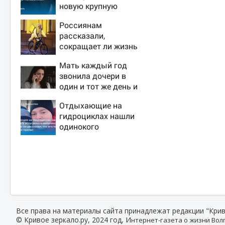
новую крупную
войну в Европе
Россиянам
неизбежной
рассказали,
сокращает ли жизнь
ночная работа
Мать каждый год
звонила дочери в
один и тот же день и
молчала — причина
Отдыхающие на
раскрылась
гидроциклах нашли
слишком поздно:
одинокого
история одной
испуганного
семьи
мальчика на лодке:
он рассказал, что
его папа нырнул и
пропал
Все права на материалы сайта принадлежат редакции "Крив
© Кривое зеркало.ру, 2024 год, И
нтернет-газета о жизни Волг