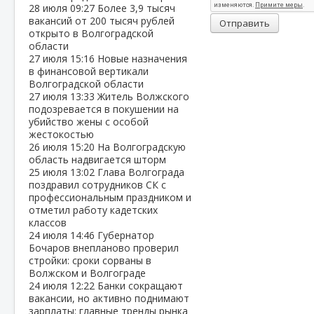
28 июля
09:27
Более 3,9 тысяч
вакансий от 200 тысяч рублей
Отправить
открыто в Волгоградской
области
27 июля
15:16
Новые назначения
в финансовой вертикали
Волгоградской области
27 июля
13:33
Житель Волжского
подозревается в покушении на
убийство жены с особой
жестокостью
26 июля
15:20
На Волгоградскую
область надвигается шторм
25 июля
13:02
Глава Волгограда
поздравил сотрудников СК с
профессиональным праздником и
отметил работу кадетских
классов
24 июля
14:46
Губернатор
Бочаров внепланово проверил
стройки: сроки сорваны в
Волжском и Волгограде
24 июля
12:22
Банки сокращают
вакансии, но активно поднимают
зарплаты: главные тренды рынка