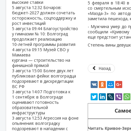
высокие ставки
5 февраля в 18:40 
5 августа
12:32
Бочаров:
со смертельным исхо
бюджет‑2027 должен сочетать
«Мазда-3» по автод
осторожность, соцподдержку и
заметила пешехода, 
рост инвестиций
- Мужчина умер до п
5 августа
09:44
Благоустройство
сообщили «Кривому 
у гимназии № 10: Волгоград
еще предстоит устан
продолжает реализацию
10‑летней программы развития
Степень вины девушк
4 августа
09:15
Музей СВО у
Мамаева
кургана — строительство на
финишной прямой
Назад
3 августа
15:00
Более двух лет
публиковал фейки: волгоградца
подозревают в дискредитации
ВС РФ
3 августа
14:07
Подготовка к
1 сентября: в Волгограде
оценивают готовность
образовательной
Самое
инфраструктуры
3 августа
12:53
Агрессия на фоне
опьянения: волгоградку
Читать Кривое-Зерк
подозревают в нападении с