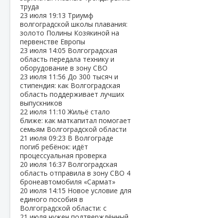
труда
23 июля
19:13
Триумф
волгоградской школы плавания:
золото Полины Козякиной на
первенстве Европы
23 июля
14:05
Волгоградская
область передала технику и
оборудование в зону СВО
23 июля
11:56
До 300 тысяч и
стипендия: как Волгоградская
область поддерживает лучших
выпускников
22 июля
11:10
Жильё стало
ближе: как маткапитал помогает
семьям Волгоградской области
21 июля
09:23
В Волгограде
погиб ребёнок: идёт
процессуальная проверка
20 июля
16:37
Волгоградская
область отправила в зону СВО 4
бронеавтомобиля «Сармат»
20 июля
14:15
Новое условие для
единого пособия в
Волгоградской области: с
21 июля нужен подтверждённый