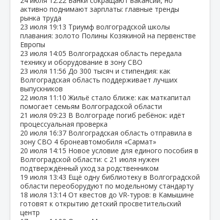
24 июля
12:22
Банки сокращают вакансии, но
активно поднимают зарплаты: главные тренды
рынка труда
23 июля
19:13
Триумф волгоградской школы
плавания: золото Полины Козякиной на первенстве
Европы
23 июля
14:05
Волгоградская область передала
технику и оборудование в зону СВО
23 июля
11:56
До 300 тысяч и стипендия: как
Волгоградская область поддерживает лучших
выпускников
22 июля
11:10
Жильё стало ближе: как маткапитал
помогает семьям Волгоградской области
21 июля
09:23
В Волгограде погиб ребёнок: идёт
процессуальная проверка
20 июля
16:37
Волгоградская область отправила в
зону СВО 4 бронеавтомобиля «Сармат»
20 июля
14:15
Новое условие для единого пособия в
Волгоградской области: с 21 июля нужен
подтверждённый уход за родственником
19 июля
13:43
Ещё одну библиотеку в Волгоградской
области переоборудуют по модельному стандарту
18 июля
13:14
От квестов до VR‑туров: в Камышине
готовят к открытию детский просветительский
центр