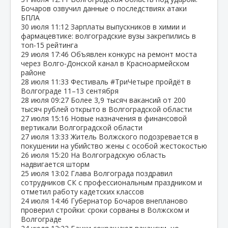
Бочаров озвучил данные о последствиях атаки
БПЛА
30 июля
11:12
Зарплаты выпускников в химии и
фармацевтике: волгоградские вузы закрепились в
топ‑15 рейтинга
29 июля
17:46
Объявлен конкурс на ремонт моста
через Волго‑Донской канал в Красноармейском
районе
28 июля
11:33
Фестиваль #ТриЧетыре пройдёт в
Волгограде 11–13 сентября
28 июля
09:27
Более 3,9 тысяч вакансий от 200
тысяч рублей открыто в Волгоградской области
27 июля
15:16
Новые назначения в финансовой
вертикали Волгоградской области
27 июля
13:33
Житель Волжского подозревается в
покушении на убийство жены с особой жестокостью
26 июля
15:20
На Волгоградскую область
надвигается шторм
25 июля
13:02
Глава Волгограда поздравил
сотрудников СК с профессиональным праздником и
отметил работу кадетских классов
24 июля
14:46
Губернатор Бочаров внепланово
проверил стройки: сроки сорваны в Волжском и
Волгограде