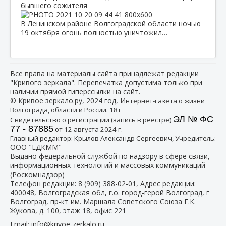
бывшего сожителя
В Ленинском районе Волгоградской области ночью
19 октября огонь полностью уничтожил…
Все права на материалы сайта принадлежат редакции
"Кривого зеркала". Перепечатка допустима только при
наличии прямой гиперссылки на сайт.
© Кривое зеркало.ру, 2024 год, И
нтернет-газета о жизни
Волгограда, области и России. 18+
ЭЛ № ФС
Свидетельство о регистрации (запись в реестре)
77 - 87885
от 12 августа 2024 г.
:
Главный редактор: Крылов Александр Сергеевич, Учредитель
ООО "ЕДКММ"
Выдано федеральной службой по надзору в сфере связи,
информационных технологий и массовых коммуникаций
(Роскомнадзор)
Телефон редакции:
8 (909) 388-02-01
, Адрес редакции:
400048, Волгоградская обл, г.о. город-герой Волгоград, г
Волгоград, пр-кт им. Маршала Советского Союза Г.К.
Жукова, д. 100, этаж 18, офис 221
Email:
info@krivoe-zerkalo.ru