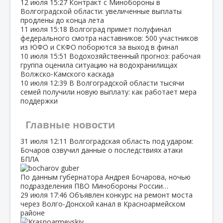
12 июля
15:27
Контракт с Минобороны в
Волгоградской области: увеличенные выплаты
продлены до конца лета
11 июля
15:18
Волгоград примет полуфинал
федерального смотра наставников: 500 участников
из ЮФО и СКФО поборются за выход в финал
10 июля
15:51
Водохозяйственный прогноз: рабочая
группа оценила ситуацию на водохранилищах
Волжско‑Камского каскада
10 июля
12:39
В Волгоградской области тысячи
семей получили новую выплату: как работает мера
поддержки
Главные новости
31 июля
12:11
Волгоградская область под ударом:
Бочаров озвучил данные о последствиях атаки
БПЛА
По данным губернатора Андрея Бочарова, ночью
подразделения ПВО Минобороны России…
29 июля
17:46
Объявлен конкурс на ремонт моста
через Волго‑Донской канал в Красноармейском
районе