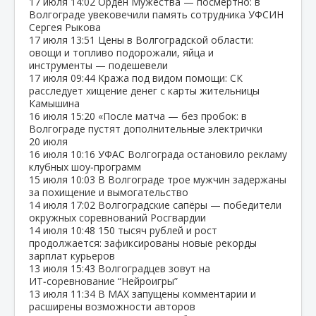
17 июля
14:02
Орден Мужества — посмертно: в
Волгограде увековечили память сотрудника УФСИН
Сергея Рыкова
17 июля
13:51
Цены в Волгоградской области:
овощи и топливо подорожали, яйца и
инструменты — подешевели
17 июля
09:44
Кража под видом помощи: СК
расследует хищение денег с карты жительницы
Камышина
16 июля
15:20
«После матча — без пробок: в
Волгограде пустят дополнительные электрички
20 июля
16 июля
10:16
УФАС Волгограда остановило рекламу
клубных шоу‑программ
15 июля
10:03
В Волгограде трое мужчин задержаны
за похищение и вымогательство
14 июля
17:02
Волгоградские сапёры — победители
окружных соревнований Росгвардии
14 июля
10:48
150 тысяч рублей и рост
продолжается: зафиксированы новые рекорды
зарплат курьеров
13 июля
15:43
Волгоградцев зовут на
ИТ‑соревнование “Нейроигры”
13 июля
11:34
В МАХ запущены комментарии и
расширены возможности авторов