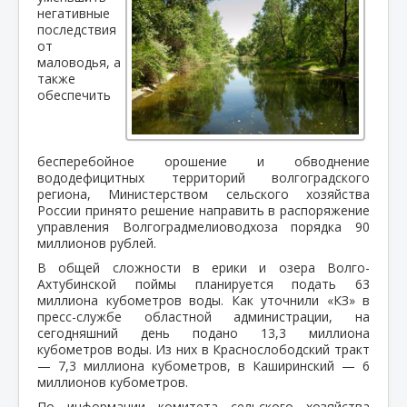
негативные
последствия
от
маловодья, а
также
обеспечить
бесперебойное орошение и обводнение
вододефицитных территорий волгоградского
региона, Министерством сельского хозяйства
России принято решение направить в распоряжение
управления Волгоградмелиоводхоза порядка 90
миллионов рублей.
В общей сложности в ерики и озера Волго-
Ахтубинской поймы планируется подать 63
миллиона кубометров воды. Как уточнили «КЗ» в
пресс-службе областной администрации, на
сегодняшний день подано 13,3 миллиона
кубометров воды. Из них в Краснослободский тракт
— 7,3 миллиона кубометров, в Каширинский — 6
миллионов кубометров.
По информации комитета сельского хозяйства