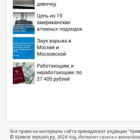
девочку,
ворвавшись в
Цепь из 19
квартиру
американских
атомных подлодок
«окружает» Россию
Звук взрыва в
и Китай: это
Москве и
инструмент первого
Московской
массированного
области 7 августа
удара
Работающим, и
2026 года: Причины,
неработающим: по
источник, откуда
27 400 рублей
был громкий хлопок
вручат пенсионерам
в сентябре -
PrimaMedia.ru
Все права на материалы сайта принадлежат редакции "Крив
© Кривое зеркало.ру, 2024 год, И
нтернет-газета о жизни Волг