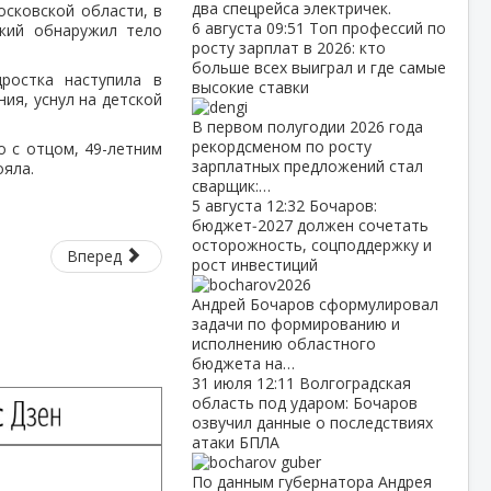
два спецрейса электричек.
осковской области, в
6 августа
09:51
Топ профессий по
ожий обнаружил тело
росту зарплат в 2026: кто
больше всех выиграл и где самые
дростка наступила в
высокие ставки
ия, уснул на детской
В первом полугодии 2026 года
рекордсменом по росту
о с отцом, 49-летним
зарплатных предложений стал
ояла.
сварщик:…
5 августа
12:32
Бочаров:
бюджет‑2027 должен сочетать
осторожность, соцподдержку и
Вперед
рост инвестиций
Андрей Бочаров сформулировал
задачи по формированию и
исполнению областного
бюджета на…
31 июля
12:11
Волгоградская
область под ударом: Бочаров
озвучил данные о последствиях
атаки БПЛА
По данным губернатора Андрея