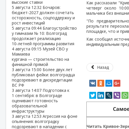
высокие ставки
Как рассказали "Кри
5 августа
12:32
Бочаров:
четверг около 10:0
бюджет‑2027 должен сочетать
мальчика без внешни
осторожность, соцподдержку и
"По предварительно
рост инвестиций
результате переохла
5 августа
09:44
Благоустройство
площадке, что и прив
у гимназии № 10: Волгоград
продолжает реализацию
Как сообщил источни
10‑летней программы развития
индивидуальным пред
4 августа
09:15
Музей СВО у
Мамаева
кургана — строительство на
финишной прямой
Назад
3 августа
15:00
Более двух лет
публиковал фейки: волгоградца
подозревают в дискредитации
ВС РФ
3 августа
14:07
Подготовка к
1 сентября: в Волгограде
оценивают готовность
образовательной
Самое
инфраструктуры
3 августа
12:53
Агрессия на фоне
опьянения: волгоградку
Читать Кривое-Зерк
подозревают в нападении с