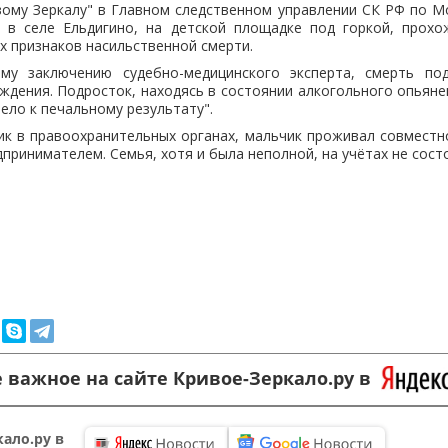
вому Зеркалу" в Главном следственном управлении СК РФ по М
0 в селе Ельдигино, на детской площадке под горкой, прох
х признаков насильственной смерти.
му заключению судебно-медицинского эксперта, смерть по
ждения. Подросток, находясь в состоянии алкогольного опьянен
ело к печальному результату".
к в правоохранительных органах, мальчик проживал совместн
принимателем. Семья, хотя и была неполной, на учётах не сост
 важное на сайте Кривое-Зеркало.ру в
ало.ру в