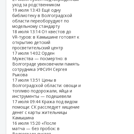
уход за родственником
19 июля
13:43
Ещё одну
библиотеку в Волгоградской
области переоборудуют по
модельному стандарту
18 июля
13:14
От квестов до
VR‑туров: в Камышине готовят к
открытию детский
просветительский центр
17 июля
14:02
Орден
Мужества — посмертно: в
Волгограде увековечили память
сотрудника УФСИН Сергея
Рыкова
17 июля
13:51
Цены в
Волгоградской области: овощи и
топливо подорожали, яйца и
инструменты — подешевели
17 июля
09:44
Кража под видом
помощи: СК расследует хищение
денег с карты жительницы
Камышина
16 июля
15:20
«После
матча — без пробок: в
Волгограде пустят