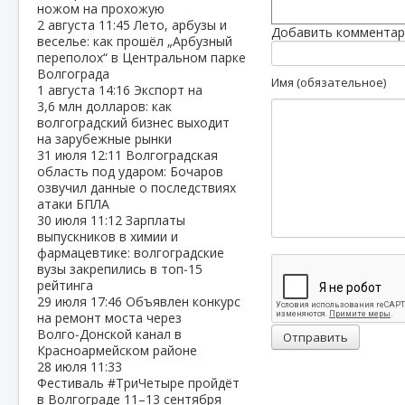
ножом на прохожую
2 августа
11:45
Лето, арбузы и
Добавить комментар
веселье: как прошёл „Арбузный
переполох“ в Центральном парке
Волгограда
Имя (обязательное)
1 августа
14:16
Экспорт на
3,6 млн долларов: как
волгоградский бизнес выходит
на зарубежные рынки
31 июля
12:11
Волгоградская
область под ударом: Бочаров
озвучил данные о последствиях
атаки БПЛА
30 июля
11:12
Зарплаты
выпускников в химии и
фармацевтике: волгоградские
вузы закрепились в топ‑15
рейтинга
29 июля
17:46
Объявлен конкурс
на ремонт моста через
Волго‑Донской канал в
Отправить
Красноармейском районе
28 июля
11:33
Фестиваль #ТриЧетыре пройдёт
в Волгограде 11–13 сентября