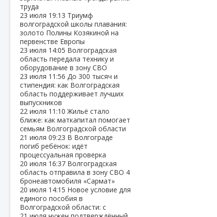
труда
23 июля
19:13
Триумф
волгоградской школы плавания:
золото Полины Козякиной на
первенстве Европы
23 июля
14:05
Волгоградская
область передала технику и
оборудование в зону СВО
23 июля
11:56
До 300 тысяч и
стипендия: как Волгоградская
область поддерживает лучших
выпускников
22 июля
11:10
Жильё стало
ближе: как маткапитал помогает
семьям Волгоградской области
21 июля
09:23
В Волгограде
погиб ребёнок: идёт
процессуальная проверка
20 июля
16:37
Волгоградская
область отправила в зону СВО 4
бронеавтомобиля «Сармат»
20 июля
14:15
Новое условие для
единого пособия в
Волгоградской области: с
21 июля нужен подтверждённый