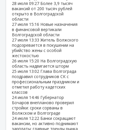
28 июля
09:27
Более 3,9 тысяч
вакансий от 200 тысяч рублей
открыто в Волгоградской
области
27 июля
15:16
Новые назначения
в финансовой вертикали
Волгоградской области
27 июля
13:33
Житель Волжского
подозревается в покушении на
убийство жены с особой
жестокостью
26 июля
15:20
На Волгоградскую
область надвигается шторм
25 июля
13:02
Глава Волгограда
поздравил сотрудников СК с
профессиональным праздником и
отметил работу кадетских
классов
24 июля
14:46
Губернатор
Бочаров внепланово проверил
стройки: сроки сорваны в
Волжском и Волгограде
24 июля
12:22
Банки сокращают
вакансии, но активно поднимают
зарплаты: главные тренды рынка