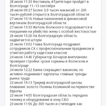
28 июля
11:33
Фестиваль #ТриЧетыре пройдёт в
Волгограде 11–13 сентября
28 июля
09:27
Более 3,9 тысяч вакансий от 200
тысяч рублей открыто в Волгоградской области
27 июля
15:16
Новые назначения в финансовой
вертикали Волгоградской области
27 июля
13:33
Житель Волжского подозревается в
покушении на убийство жены с особой жестокостью
26 июля
15:20
На Волгоградскую область
надвигается шторм
25 июля
13:02
Глава Волгограда поздравил
сотрудников СК с профессиональным праздником и
отметил работу кадетских классов
24 июля
14:46
Губернатор Бочаров внепланово
проверил стройки: сроки сорваны в Волжском и
Волгограде
24 июля
12:22
Банки сокращают вакансии, но
активно поднимают зарплаты: главные тренды
рынка труда
23 июля
19:13
Триумф волгоградской школы
плавания: золото Полины Козякиной на первенстве
Европы
23 июля
14:05
Волгоградская область передала
технику и оборудование в зону СВО
23 июля
11:56
До 300 тысяч и стипендия: как