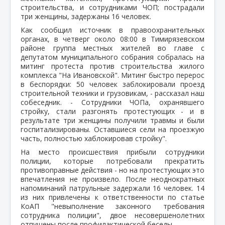
строительства, и сотрудниками ЧОП; пострадали
три женщины, задержаны 16 человек.
Как сообщил источник в правоохранительных
органах, в четверг около 08:00 в Тимирязевском
районе группа местных жителей во главе с
депутатом муниципального собрания собралась на
митинг протеста против строительства жилого
комплекса "На Ивановской". Митинг быстро перерос
в беспорядки: 50 человек заблокировали проезд
строительной техники и грузовикам, - рассказал наш
собеседник. - Сотрудники ЧОПа, охранявшего
стройку, стали разгонять протестующих - и в
результате три женщины получили травмы и были
госпитализированы. Оставшиеся сели на проезжую
часть, полностью хаблокировав стройку".
На место происшествия прибыли сотрудники
полиции, которые потребовали прекратить
противоправные действия - но на протестующих это
впечатления не произвело. После неоднократных
напоминаний патрульные задержали 16 человек. 14
из них привлечены к ответственности по статье
КоАП "невыполнение законного требования
сотрудника полиции", двое несовершенолетних
отпущены после профилактической беседы.