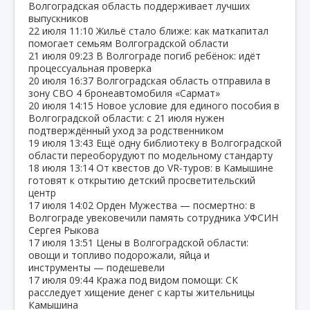
Волгоградская область поддерживает лучших
выпускников
22 июля
11:10
Жильё стало ближе: как маткапитал
помогает семьям Волгоградской области
21 июля
09:23
В Волгограде погиб ребёнок: идёт
процессуальная проверка
20 июля
16:37
Волгоградская область отправила в
зону СВО 4 бронеавтомобиля «Сармат»
20 июля
14:15
Новое условие для единого пособия в
Волгоградской области: с 21 июля нужен
подтверждённый уход за родственником
19 июля
13:43
Ещё одну библиотеку в Волгоградской
области переоборудуют по модельному стандарту
18 июля
13:14
От квестов до VR‑туров: в Камышине
готовят к открытию детский просветительский
центр
17 июля
14:02
Орден Мужества — посмертно: в
Волгограде увековечили память сотрудника УФСИН
Сергея Рыкова
17 июля
13:51
Цены в Волгоградской области:
овощи и топливо подорожали, яйца и
инструменты — подешевели
17 июля
09:44
Кража под видом помощи: СК
расследует хищение денег с карты жительницы
Камышина