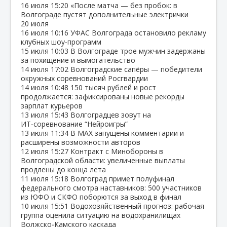
16 июля
15:20
«После матча — без пробок: в
Волгограде пустят дополнительные электрички
20 июля
16 июля
10:16
УФАС Волгограда остановило рекламу
клубных шоу‑программ
15 июля
10:03
В Волгограде трое мужчин задержаны
за похищение и вымогательство
14 июля
17:02
Волгоградские сапёры — победители
окружных соревнований Росгвардии
14 июля
10:48
150 тысяч рублей и рост
продолжается: зафиксированы новые рекорды
зарплат курьеров
13 июля
15:43
Волгоградцев зовут на
ИТ‑соревнование “Нейроигры”
13 июля
11:34
В МАХ запущены комментарии и
расширены возможности авторов
12 июля
15:27
Контракт с Минобороны в
Волгоградской области: увеличенные выплаты
продлены до конца лета
11 июля
15:18
Волгоград примет полуфинал
федерального смотра наставников: 500 участников
из ЮФО и СКФО поборются за выход в финал
10 июля
15:51
Водохозяйственный прогноз: рабочая
группа оценила ситуацию на водохранилищах
Волжско‑Камского каскада