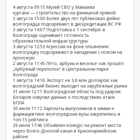
4 августа
09:15
Музей СВО у Мамаева
кургана — строительство на финишной прямой
3 августа
15:00
Более двух лет публиковал фейки:
волгоградца подозревают в дискредитации ВС РФ
3 августа
14:07
Подготовка к 1 сентября: в
Волгограде оценивают готовность
образовательной инфраструктуры
3 августа
12:53
Агрессия на фоне опьянения:
волгоградку подозревают в нападении с ножом на
прохожую
2 августа
11:45
Лето, арбузы и веселье: как прошёл
„Арбузный переполох“ в Центральном парке
Волгограда
1 августа
14:16
Экспорт на 3,6 млн долларов: как
волгоградский бизнес выходит на зарубежные рынки
31 июля
12:11
Волгоградская область под ударом:
Бочаров озвучил данные о последствиях атаки
БПЛА
30 июля
11:12
Зарплаты выпускников в химии и
фармацевтике: волгоградские вузы закрепились в
топ‑15 рейтинга
29 июля
17:46
Объявлен конкурс на ремонт моста
через Волго‑Донской канал в Красноармейском
районе