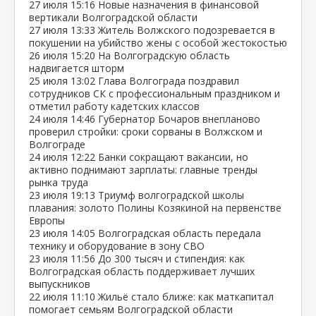
27 июля
15:16
Новые назначения в финансовой
вертикали Волгоградской области
27 июля
13:33
Житель Волжского подозревается в
покушении на убийство жены с особой жестокостью
26 июля
15:20
На Волгоградскую область
надвигается шторм
25 июля
13:02
Глава Волгограда поздравил
сотрудников СК с профессиональным праздником и
отметил работу кадетских классов
24 июля
14:46
Губернатор Бочаров внепланово
проверил стройки: сроки сорваны в Волжском и
Волгограде
24 июля
12:22
Банки сокращают вакансии, но
активно поднимают зарплаты: главные тренды
рынка труда
23 июля
19:13
Триумф волгоградской школы
плавания: золото Полины Козякиной на первенстве
Европы
23 июля
14:05
Волгоградская область передала
технику и оборудование в зону СВО
23 июля
11:56
До 300 тысяч и стипендия: как
Волгоградская область поддерживает лучших
выпускников
22 июля
11:10
Жильё стало ближе: как маткапитал
помогает семьям Волгоградской области