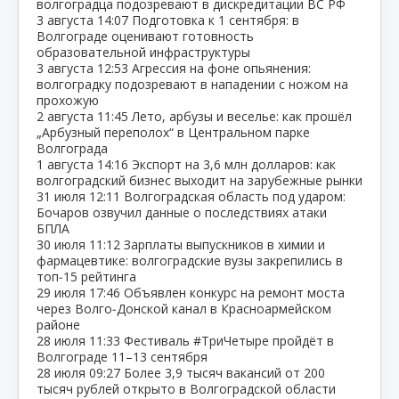
волгоградца подозревают в дискредитации ВС РФ
3 августа
14:07
Подготовка к 1 сентября: в
Волгограде оценивают готовность
образовательной инфраструктуры
3 августа
12:53
Агрессия на фоне опьянения:
волгоградку подозревают в нападении с ножом на
прохожую
2 августа
11:45
Лето, арбузы и веселье: как прошёл
„Арбузный переполох“ в Центральном парке
Волгограда
1 августа
14:16
Экспорт на 3,6 млн долларов: как
волгоградский бизнес выходит на зарубежные рынки
31 июля
12:11
Волгоградская область под ударом:
Бочаров озвучил данные о последствиях атаки
БПЛА
30 июля
11:12
Зарплаты выпускников в химии и
фармацевтике: волгоградские вузы закрепились в
топ‑15 рейтинга
29 июля
17:46
Объявлен конкурс на ремонт моста
через Волго‑Донской канал в Красноармейском
районе
28 июля
11:33
Фестиваль #ТриЧетыре пройдёт в
Волгограде 11–13 сентября
28 июля
09:27
Более 3,9 тысяч вакансий от 200
тысяч рублей открыто в Волгоградской области