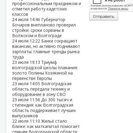
профессиональным праздником и
отметил работу кадетских
классов
Отправить
24 июля
14:46
Губернатор
Бочаров внепланово проверил
стройки: сроки сорваны в
Волжском и Волгограде
24 июля
12:22
Банки сокращают
вакансии, но активно поднимают
зарплаты: главные тренды рынка
труда
23 июля
19:13
Триумф
волгоградской школы плавания:
золото Полины Козякиной на
первенстве Европы
23 июля
14:05
Волгоградская
область передала технику и
оборудование в зону СВО
23 июля
11:56
До 300 тысяч и
стипендия: как Волгоградская
область поддерживает лучших
выпускников
22 июля
11:10
Жильё стало
ближе: как маткапитал помогает
семьям Волгоградской области