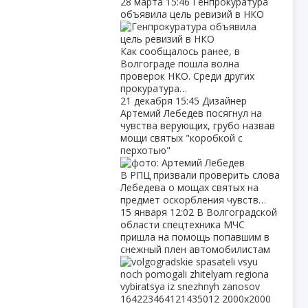
28 марта
15:46
Генпрокуратура
объявила цель ревизий в НКО
Как сообщалось ранее, в
Волгограде пошла волна
проверок НКО. Среди других
прокуратура…
21 декабря
15:45
Дизайнер
Артемий Лебедев посягнул на
чувства верующих, грубо назвав
мощи святых "коробкой с
перхотью"
В РПЦ призвали проверить слова
Лебедева о мощах святых на
предмет оскорбления чувств…
15 января
12:02
В Волгоградской
области спецтехника МЧС
пришла на помощь попавшим в
снежный плен автомобилистам