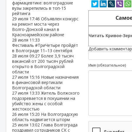
фармацевтике: волгоградские
вузы закрепились в топ‑15
рейтинга
Самое
29 июля
17:46
Объявлен конкурс
на ремонт моста через
Волго‑Донской канал в
Красноармейском районе
Читать Кривое-Зерк
28 июля
11:33
Фестиваль #ТриЧетыре пройдёт
Добавить комментар
в Волгограде 11–13 сентября
28 июля
09:27
Более 3,9 тысяч
вакансий от 200 тысяч рублей
Имя (обязательное)
открыто в Волгоградской
области
27 июля
15:16
Новые назначения
в финансовой вертикали
Волгоградской области
27 июля
13:33
Житель Волжского
подозревается в покушении на
убийство жены с особой
жестокостью
26 июля
15:20
На Волгоградскую
область надвигается шторм
25 июля
13:02
Глава Волгограда
поздравил сотрудников СК с