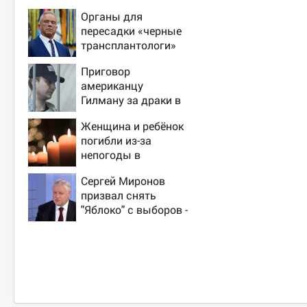
Органы для
пересадки «черные
трансплантологи»
извлекали у еще
Приговор
живых пациентов
американцу
Гилману за драки в
воронежском СИЗО
Женщина и ребёнок
потребовали
погибли из-за
ужесточить -
непогоды в
Новости на Вести.ru
Смоленске
Сергей Миронов
призвал снять
"Яблоко" с выборов -
Новости на Вести.ru