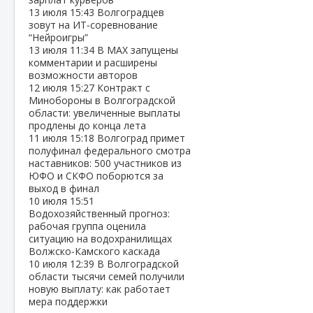
13 июля
15:43
Волгоградцев
зовут на ИТ‑соревнование
“Нейроигры”
13 июля
11:34
В МАХ запущены
комментарии и расширены
возможности авторов
12 июля
15:27
Контракт с
Минобороны в Волгоградской
области: увеличенные выплаты
продлены до конца лета
11 июля
15:18
Волгоград примет
полуфинал федерального смотра
наставников: 500 участников из
ЮФО и СКФО поборются за
выход в финал
10 июля
15:51
Водохозяйственный прогноз:
рабочая группа оценила
ситуацию на водохранилищах
Волжско‑Камского каскада
10 июля
12:39
В Волгоградской
области тысячи семей получили
новую выплату: как работает
мера поддержки