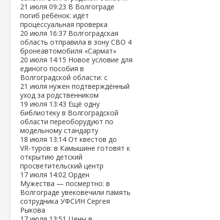
21 июля
09:23
В Волгограде
погиб ребёнок: идёт
процессуальная проверка
20 июля
16:37
Волгоградская
область отправила в зону СВО 4
бронеавтомобиля «Сармат»
20 июля
14:15
Новое условие для
единого пособия в
Волгоградской области: с
21 июля нужен подтверждённый
уход за родственником
19 июля
13:43
Ещё одну
библиотеку в Волгоградской
области переоборудуют по
модельному стандарту
18 июля
13:14
От квестов до
VR‑туров: в Камышине готовят к
открытию детский
просветительский центр
17 июля
14:02
Орден
Мужества — посмертно: в
Волгограде увековечили память
сотрудника УФСИН Сергея
Рыкова
17 июля
13:51
Цены в