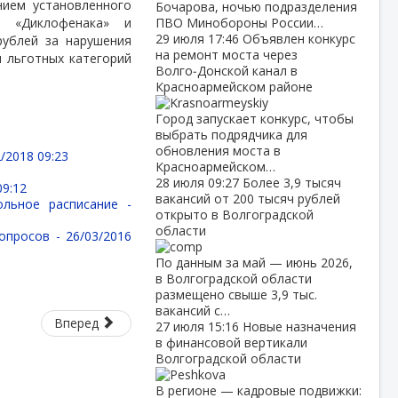
нием установленного
Бочарова, ночью подразделения
, «Диклофенака» и
ПВО Минобороны России…
29 июля
17:46
Объявлен конкурс
рублей за нарушения
на ремонт моста через
 льготных категорий
Волго‑Донской канал в
Красноармейском районе
Город запускает конкурс, чтобы
выбрать подрядчика для
обновления моста в
/2018 09:23
Красноармейском…
28 июля
09:27
Более 3,9 тысяч
09:12
вакансий от 200 тысяч рублей
ольное расписание -
открыто в Волгоградской
области
вопросов -
26/03/2016
По данным за май — июнь 2026,
в Волгоградской области
размещено свыше 3,9 тыс.
вакансий с…
Вперед
27 июля
15:16
Новые назначения
в финансовой вертикали
Волгоградской области
В регионе — кадровые подвижки: