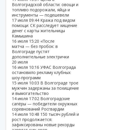
Волгоградской области: овощи и
топливо подорожали, яйца и
инструменты — подешевели
17 июля
09:44
Кража под видом
помощи: СК расследует хищение
денег с карты жительницы
Камышина
16 июля
15:20
«После
матча — без пробок: в
Волгограде пустят
дополнительные электрички
20 июля
16 июля
10:16
УФАС Волгограда
остановило рекламу клубных
шоу‑программ
15 июля
10:03
В Волгограде трое
мужчин задержаны за похищение
и вымогательство
14 июля
17:02
Волгоградские
сапёры — победители окружных
соревнований Росгвардии
14 июля
10:48
150 тысяч рублей и
рост продолжается:
зафиксированы новые рекорды
зарплат курьеров