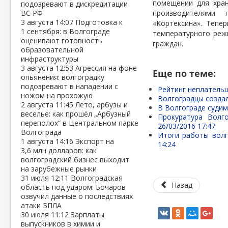
помещении для хран
подозревают в дискредитации
ВС РФ
производителями 
3 августа
14:07
Подготовка к
«Кортексина». Тепе
1 сентября: в Волгограде
температурного реж
оценивают готовность
граждан.
образовательной
инфраструктуры
3 августа
12:53
Агрессия на фоне
Еще по теме:
опьянения: волгоградку
подозревают в нападении с
Рейтинг неплательщ
ножом на прохожую
Волгоградцы созда
2 августа
11:45
Лето, арбузы и
В Волгограде судим
веселье: как прошёл „Арбузный
Прокуратура Волг
переполох“ в Центральном парке
26/03/2016 17:47
Волгограда
Итоги работы волг
1 августа
14:16
Экспорт на
14:24
3,6 млн долларов: как
волгоградский бизнес выходит
на зарубежные рынки
31 июля
12:11
Волгоградская
Назад
область под ударом: Бочаров
озвучил данные о последствиях
атаки БПЛА
30 июля
11:12
Зарплаты
выпускников в химии и