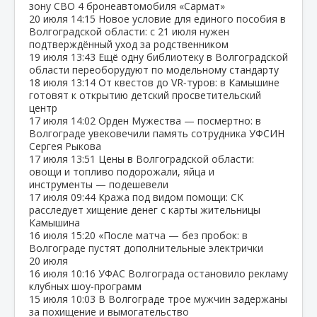
зону СВО 4 бронеавтомобиля «Сармат»
20 июля
14:15
Новое условие для единого пособия в
Волгоградской области: с 21 июля нужен
подтверждённый уход за родственником
19 июля
13:43
Ещё одну библиотеку в Волгоградской
области переоборудуют по модельному стандарту
18 июля
13:14
От квестов до VR‑туров: в Камышине
готовят к открытию детский просветительский
центр
17 июля
14:02
Орден Мужества — посмертно: в
Волгограде увековечили память сотрудника УФСИН
Сергея Рыкова
17 июля
13:51
Цены в Волгоградской области:
овощи и топливо подорожали, яйца и
инструменты — подешевели
17 июля
09:44
Кража под видом помощи: СК
расследует хищение денег с карты жительницы
Камышина
16 июля
15:20
«После матча — без пробок: в
Волгограде пустят дополнительные электрички
20 июля
16 июля
10:16
УФАС Волгограда остановило рекламу
клубных шоу‑программ
15 июля
10:03
В Волгограде трое мужчин задержаны
за похищение и вымогательство