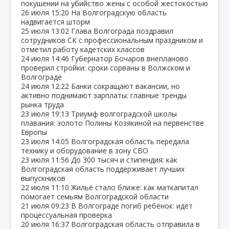
покушении на убийство жены с особой жестокостью
26 июля
15:20
На Волгоградскую область
надвигается шторм
25 июля
13:02
Глава Волгограда поздравил
сотрудников СК с профессиональным праздником и
отметил работу кадетских классов
24 июля
14:46
Губернатор Бочаров внепланово
проверил стройки: сроки сорваны в Волжском и
Волгограде
24 июля
12:22
Банки сокращают вакансии, но
активно поднимают зарплаты: главные тренды
рынка труда
23 июля
19:13
Триумф волгоградской школы
плавания: золото Полины Козякиной на первенстве
Европы
23 июля
14:05
Волгоградская область передала
технику и оборудование в зону СВО
23 июля
11:56
До 300 тысяч и стипендия: как
Волгоградская область поддерживает лучших
выпускников
22 июля
11:10
Жильё стало ближе: как маткапитал
помогает семьям Волгоградской области
21 июля
09:23
В Волгограде погиб ребёнок: идёт
процессуальная проверка
20 июля
16:37
Волгоградская область отправила в