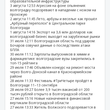
образовательной инфраструктуры
3 августа
12:53
Агрессия на фоне опьянения:
волгоградку подозревают в нападении с ножом на
прохожую
2 августа
11:45
Лето, арбузы и веселье: как прошёл
„Арбузный переполох“ в Центральном парке
Волгограда
1 августа
14:16
Экспорт на 3,6 млн долларов: как
волгоградский бизнес выходит на зарубежные рынки
31 июля
12:11
Волгоградская область под ударом:
Бочаров озвучил данные о последствиях атаки
БПЛА
30 июля
11:12
Зарплаты выпускников в химии и
фармацевтике: волгоградские вузы закрепились в
топ‑15 рейтинга
29 июля
17:46
Объявлен конкурс на ремонт моста
через Волго‑Донской канал в Красноармейском
районе
28 июля
11:33
Фестиваль #ТриЧетыре пройдёт в
Волгограде 11–13 сентября
28 июля
09:27
Более 3,9 тысяч вакансий от 200
тысяч рублей открыто в Волгоградской области
27 июля
15:16
Новые назначения в финансовой
вертикали Волгоградской области
27 июля
13:33
Житель Волжского подозревается в