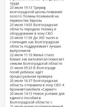
труда
23 июля
19:13
Триумф
волгоградской школы плавания:
золото Полины Козякиной на
первенстве Европы
23 июля
14:05
Волгоградская
область передала технику и
оборудование в зону СВО
23 июля
11:56
До 300 тысяч и
стипендия: как Волгоградская
область поддерживает лучших
выпускников
22 июля
11:10
Жильё стало
ближе: как маткапитал помогает
семьям Волгоградской области
21 июля
09:23
В Волгограде
погиб ребёнок: идёт
процессуальная проверка
20 июля
16:37
Волгоградская
область отправила в зону СВО 4
бронеавтомобиля «Сармат»
20 июля
14:15
Новое условие для
единого пособия в
Волгоградской области: с
21 июля нужен подтверждённый