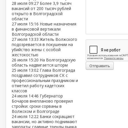
28 июля
09:27
Более 3,9 тысяч
вакансий от 200 тысяч рублей
открыто в Волгоградской
области
27 июля
15:16
Новые назначения
в финансовой вертикали
Волгоградской области
27 июля
13:33
Житель Волжского
подозревается в покушении на
убийство жены с особой
жестокостью
26 июля
15:20
На Волгоградскую
область надвигается шторм
Отправить
25 июля
13:02
Глава Волгограда
поздравил сотрудников СК с
профессиональным праздником и
отметил работу кадетских
классов
24 июля
14:46
Губернатор
Бочаров внепланово проверил
стройки: сроки сорваны в
Волжском и Волгограде
24 июля
12:22
Банки сокращают
вакансии, но активно поднимают
зарплаты: главные тренды рынка