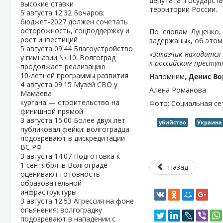
депутата Государст
высокие ставки
территории России.
5 августа
12:32
Бочаров:
бюджет‑2027 должен сочетать
осторожность, соцподдержку и
По словам Луценко,
рост инвестиций
задержаны», об это
5 августа
09:44
Благоустройство
«Заказчик находится
у гимназии № 10: Волгоград
к российским престу
продолжает реализацию
10‑летней программы развития
Напомним,
Денис В
4 августа
09:15
Музей СВО у
Алена Романова
Мамаева
кургана — строительство на
Фото: Социальная с
финишной прямой
3 августа
15:00
Более двух лет
убийство
Украина
публиковал фейки: волгоградца
подозревают в дискредитации
ВС РФ
3 августа
14:07
Подготовка к
1 сентября: в Волгограде
Назад
оценивают готовность
образовательной
инфраструктуры
3 августа
12:53
Агрессия на фоне
опьянения: волгоградку
подозревают в нападении с