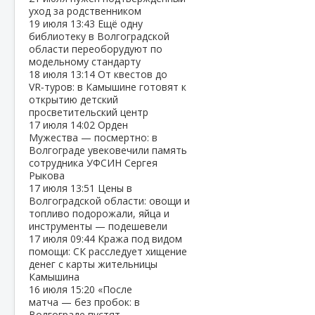
уход за родственником
19 июля
13:43
Ещё одну
библиотеку в Волгоградской
области переоборудуют по
модельному стандарту
18 июля
13:14
От квестов до
VR‑туров: в Камышине готовят к
открытию детский
просветительский центр
17 июля
14:02
Орден
Мужества — посмертно: в
Волгограде увековечили память
сотрудника УФСИН Сергея
Рыкова
17 июля
13:51
Цены в
Волгоградской области: овощи и
топливо подорожали, яйца и
инструменты — подешевели
17 июля
09:44
Кража под видом
помощи: СК расследует хищение
денег с карты жительницы
Камышина
16 июля
15:20
«После
матча — без пробок: в
Волгограде пустят