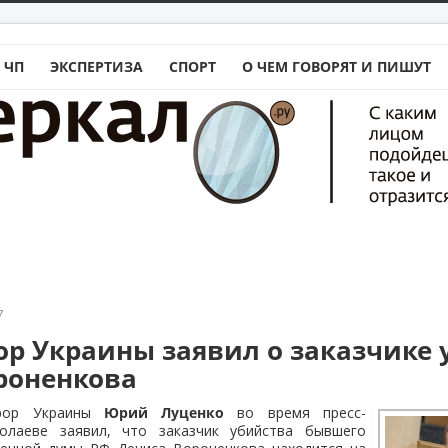
 ЧП
ЭКСПЕРТИЗА
СПОРТ
О ЧЕМ ГОВОРЯТ И ПИШУТ
7
ор Украины заявил о заказчике 
роненкова
урор Украины
Юрий Луценко
во время пресс-
олаеве заявил, что заказчик убийства бывшего