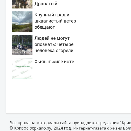
Драпатый
переплюнул
Крупный град и
Сырского
шквалистый ветер
обещают
ульяновцам на
Людей не могут
выходные
опознать: четыре
человека сгорели
заживо в страшном
Хыянәт җиле исте
ДТП на трассе
07/08/2026 –
Новости
Все права на материалы сайта принадлежат редакции "Крив
© Кривое зеркало.ру, 2024 год, И
нтернет-газета о жизни Волг