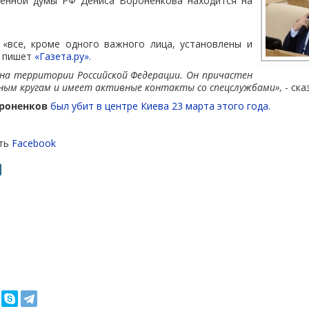
венной думы РФ Дениса Вороненкова находится на
 «все, кроме одного важного лица, установлены и
м пишет
«Газета.ру».
 на территории Российской Федерации. Он причастен
пным кругам и имеет активные контакты со спецслужбами»,
- ска
ороненков
был убит в центре Киева 23 марта этого года.
еть
Facebook