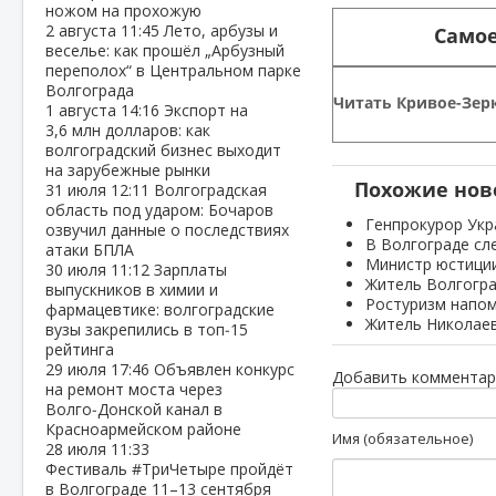
ножом на прохожую
2 августа
11:45
Лето, арбузы и
Самое
веселье: как прошёл „Арбузный
переполох“ в Центральном парке
Волгограда
Читать Кривое-Зерк
1 августа
14:16
Экспорт на
3,6 млн долларов: как
волгоградский бизнес выходит
на зарубежные рынки
Похожие нов
31 июля
12:11
Волгоградская
область под ударом: Бочаров
Генпрокурор Укр
озвучил данные о последствиях
В Волгограде с
атаки БПЛА
Министр юстиции
30 июля
11:12
Зарплаты
Житель Волгогра
выпускников в химии и
Ростуризм напом
фармацевтике: волгоградские
Житель Николаев
вузы закрепились в топ‑15
рейтинга
29 июля
17:46
Объявлен конкурс
Добавить комментар
на ремонт моста через
Волго‑Донской канал в
Красноармейском районе
Имя (обязательное)
28 июля
11:33
Фестиваль #ТриЧетыре пройдёт
в Волгограде 11–13 сентября