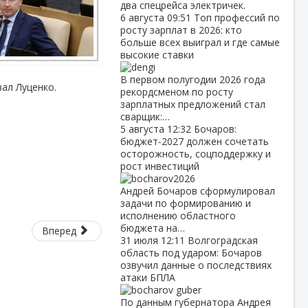
два спецрейса электричек.
6 августа
09:51
Топ профессий по
росту зарплат в 2026: кто
больше всех выиграл и где самые
высокие ставки
В первом полугодии 2026 года
зал Луценко.
рекордсменом по росту
зарплатных предложений стал
сварщик:…
5 августа
12:32
Бочаров:
бюджет‑2027 должен сочетать
осторожность, соцподдержку и
рост инвестиций
Андрей Бочаров сформулировал
задачи по формированию и
исполнению областного
бюджета на…
Вперед
31 июля
12:11
Волгоградская
область под ударом: Бочаров
озвучил данные о последствиях
атаки БПЛА
По данным губернатора Андрея