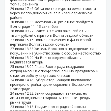
топ‑15 рейтинга
29 июля
17:46
Объявлен конкурс на ремонт моста
через Волго‑Донской канал в Красноармейском
районе
28 июля
11:33
Фестиваль #ТриЧетыре пройдёт в
Волгограде 11–13 сентября
28 июля
09:27
Более 3,9 тысяч вакансий от 200
тысяч рублей открыто в Волгоградской области
27 июля
15:16
Новые назначения в финансовой
вертикали Волгоградской области
27 июля
13:33
Житель Волжского подозревается в
покушении на убийство жены с особой жестокостью
26 июля
15:20
На Волгоградскую область
надвигается шторм
25 июля
13:02
Глава Волгограда поздравил
сотрудников СК с профессиональным праздником и
отметил работу кадетских классов
24 июля
14:46
Губернатор Бочаров внепланово
проверил стройки: сроки сорваны в Волжском и
Волгограде
24 июля
12:22
Банки сокращают вакансии, но
активно поднимают зарплаты: главные тренды
рынка труда
23 июля
19:13
Триумф волгоградской школы