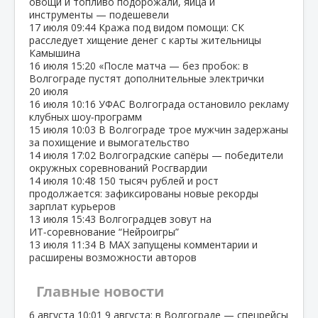
овощи и топливо подорожали, яйца и
инструменты — подешевели
17 июля
09:44
Кража под видом помощи: СК
расследует хищение денег с карты жительницы
Камышина
16 июля
15:20
«После матча — без пробок: в
Волгограде пустят дополнительные электрички
20 июля
16 июля
10:16
УФАС Волгограда остановило рекламу
клубных шоу‑программ
15 июля
10:03
В Волгограде трое мужчин задержаны
за похищение и вымогательство
14 июля
17:02
Волгоградские сапёры — победители
окружных соревнований Росгвардии
14 июля
10:48
150 тысяч рублей и рост
продолжается: зафиксированы новые рекорды
зарплат курьеров
13 июля
15:43
Волгоградцев зовут на
ИТ‑соревнование “Нейроигры”
13 июля
11:34
В МАХ запущены комментарии и
расширены возможности авторов
Главные новости
6 августа
10:01
9 августа: в Волгограде — спецрейсы