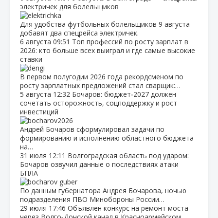
электричек для болельщиков
Для удобства футбольных болельщиков 9 августа
добавят два спецрейса электричек.
6 августа
09:51
Топ профессий по росту зарплат в
2026: кто больше всех выиграл и где самые высокие
ставки
В первом полугодии 2026 года рекордсменом по
росту зарплатных предложений стал сварщик:…
5 августа
12:32
Бочаров: бюджет‑2027 должен
сочетать осторожность, соцподдержку и рост
инвестиций
Андрей Бочаров сформулировал задачи по
формированию и исполнению областного бюджета
на…
31 июля
12:11
Волгоградская область под ударом:
Бочаров озвучил данные о последствиях атаки
БПЛА
По данным губернатора Андрея Бочарова, ночью
подразделения ПВО Минобороны России…
29 июля
17:46
Объявлен конкурс на ремонт моста
через Волго‑Донской канал в Красноармейском