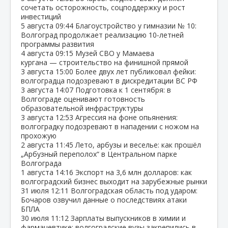
сочетать осторожность, соцподдержку и рост
инвестиций
5 августа
09:44
Благоустройство у гимназии № 10:
Волгоград продолжает реализацию 10‑летней
программы развития
4 августа
09:15
Музей СВО у Мамаева
кургана — строительство на финишной прямой
3 августа
15:00
Более двух лет публиковал фейки:
волгоградца подозревают в дискредитации ВС РФ
3 августа
14:07
Подготовка к 1 сентября: в
Волгограде оценивают готовность
образовательной инфраструктуры
3 августа
12:53
Агрессия на фоне опьянения:
волгоградку подозревают в нападении с ножом на
прохожую
2 августа
11:45
Лето, арбузы и веселье: как прошёл
„Арбузный переполох“ в Центральном парке
Волгограда
1 августа
14:16
Экспорт на 3,6 млн долларов: как
волгоградский бизнес выходит на зарубежные рынки
31 июля
12:11
Волгоградская область под ударом:
Бочаров озвучил данные о последствиях атаки
БПЛА
30 июля
11:12
Зарплаты выпускников в химии и
фармацевтике: волгоградские вузы закрепились в