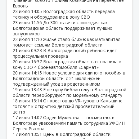
плавания: золото Полины Козякиной на первенстве
Европы
23 июля
14:05
Волгоградская область передала
технику и оборудование в зону СВО
23 июля
11:56
До 300 тысяч и стипендия: как
Волгоградская область поддерживает лучших
выпускников
22 июля
11:10
Жильё стало ближе: как маткапитал
помогает семьям Волгоградской области
21 июля
09:23
В Волгограде погиб ребёнок: идёт
процессуальная проверка
20 июля
16:37
Волгоградская область отправила в
зону СВО 4 бронеавтомобиля «Сармат»
20 июля
14:15
Новое условие для единого пособия в
Волгоградской области: с 21 июля нужен
подтверждённый уход за родственником
19 июля
13:43
Ещё одну библиотеку в Волгоградской
области переоборудуют по модельному стандарту
18 июля
13:14
От квестов до VR‑туров: в Камышине
готовят к открытию детский просветительский
центр
17 июля
14:02
Орден Мужества — посмертно: в
Волгограде увековечили память сотрудника УФСИН
Сергея Рыкова
17 июля
13:51
Цены в Волгоградской области: