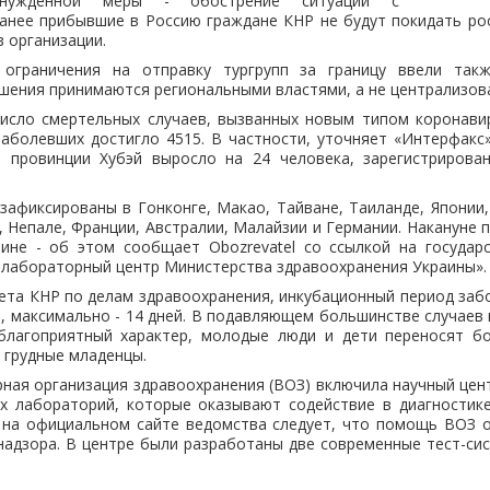
нужденной меры - обострение ситуации с
ранее прибывшие в Россию граждане КНР не будут покидать ро
в организации.
 ограничения на отправку тургрупп за границу ввели так
ения принимаются региональными властями, а не централизов
число смертельных случаев, вызванных новым типом коронавир
заболевших достигло 4515. В частности, уточняет «Интерфакс
й провинции Хубэй выросло на 24 человека, зарегистрирова
зафиксированы в Гонконге, Макао, Тайване, Таиланде, Япони
, Непале, Франции, Австралии, Малайзии и Германии. Накануне
ине - об этом сообщает Obozrevatel со ссылкой на государ
 лабораторный центр Министерства здравоохранения Украины».
та КНР по делам здравоохранения, инкубационный период заб
ей, максимально - 14 дней. В подавляющем большинстве случаев
благоприятный характер, молодые люди и дети переносят бо
 грудные младенцы.
ная организация здравоохранения (ВОЗ) включила научный це
их лабораторий, которые оказывают содействие в диагностике
 на официальном сайте ведомства следует, что помощь ВОЗ
адзора. В центре были разработаны две современные тест-си