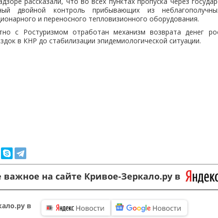
дзоре рассказали, что во всех пунктах пропуска через госуда
нный двойной контроль прибывающих из неблагополучн
ионарного и переносного тепловизионного оборудования.
тно с Ростуризмом отработан механизм возврата денег рос
здок в КНР до стабилизации эпидемиологической ситуации.
 важное на сайте Кривое-Зеркало.ру в
ало.ру в