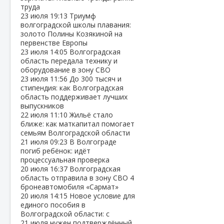
труда
23 июля
19:13
Триумф
волгоградской школы плавания:
золото Полины Козякиной на
первенстве Европы
23 июля
14:05
Волгоградская
область передала технику и
оборудование в зону СВО
23 июля
11:56
До 300 тысяч и
стипендия: как Волгоградская
область поддерживает лучших
выпускников
22 июля
11:10
Жильё стало
ближе: как маткапитал помогает
семьям Волгоградской области
21 июля
09:23
В Волгограде
погиб ребёнок: идёт
процессуальная проверка
20 июля
16:37
Волгоградская
область отправила в зону СВО 4
бронеавтомобиля «Сармат»
20 июля
14:15
Новое условие для
единого пособия в
Волгоградской области: с
21 июля нужен подтверждённый