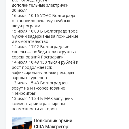
дополнительные электрички
20 июля
16 июля
10:16
УФАС Волгограда
остановило рекламу клубных
шоу‑программ
15 июля
10:03
В Волгограде трое
мужчин задержаны за похищение
и вымогательство
14 июля
17:02
Волгоградские
сапёры — победители окружных
соревнований Росгвардии
14 июля
10:48
150 тысяч рублей и
рост продолжается:
зафиксированы новые рекорды
зарплат курьеров
13 июля
15:43
Волгоградцев
зовут на ИТ‑соревнование
“Нейроигры”
13 июля
11:34
В МАХ запущены
комментарии и расширены
возможности авторов
Полковник армии
США Макгрегор: