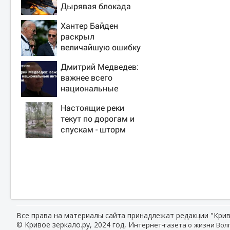
Дырявая блокада
Одессы - когда же в
Хантер Байден
командовании ВМФ
раскрыл
России за это
величайшую ошибку
полетят головы?
своего отца:
Дмитрий Медведев:
бездействие против
важнее всего
Трампа
национальные
интересы России
Настоящие реки
текут по дорогам и
спускам - шторм
«нарезал задач»
горожанам и
службам Сызрани
Все права на материалы сайта принадлежат редакции "Крив
© Кривое зеркало.ру, 2024 год, И
нтернет-газета о жизни Волг