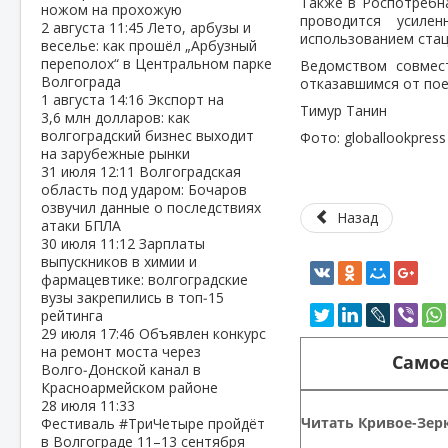
Также в Роспотребна
ножом на прохожую
проводится усиле
2 августа
11:45
Лето, арбузы и
использованием стац
веселье: как прошёл „Арбузный
переполох“ в Центральном парке
Ведомством совмес
Волгограда
отказавшимся от пое
1 августа
14:16
Экспорт на
Тимур Танин
3,6 млн долларов: как
волгоградский бизнес выходит
Фото: globallookpress
на зарубежные рынки
31 июля
12:11
Волгоградская
область под ударом: Бочаров
озвучил данные о последствиях
Назад
атаки БПЛА
30 июля
11:12
Зарплаты
выпускников в химии и
фармацевтике: волгоградские
вузы закрепились в топ‑15
рейтинга
29 июля
17:46
Объявлен конкурс
на ремонт моста через
Самое
Волго‑Донской канал в
Красноармейском районе
28 июля
11:33
Читать Кривое-Зерк
Фестиваль #ТриЧетыре пройдёт
в Волгограде 11–13 сентября