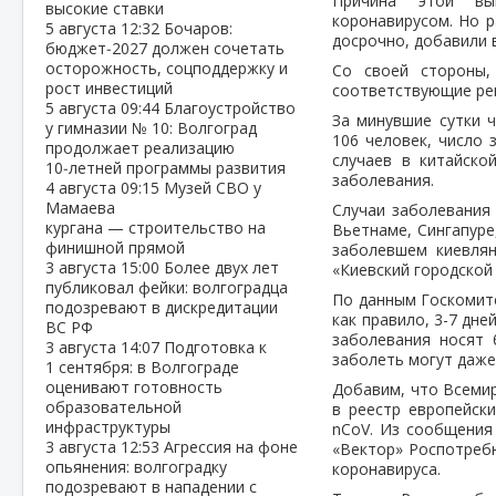
Причина этой вы
высокие ставки
коронавирусом. Но 
5 августа
12:32
Бочаров:
досрочно, добавили 
бюджет‑2027 должен сочетать
осторожность, соцподдержку и
Со своей стороны,
рост инвестиций
соответствующие реш
5 августа
09:44
Благоустройство
За минувшие сутки 
у гимназии № 10: Волгоград
106 человек, число 
продолжает реализацию
случаев в китайско
10‑летней программы развития
заболевания.
4 августа
09:15
Музей СВО у
Мамаева
Случаи заболевания 
кургана — строительство на
Вьетнаме, Сингапуре
финишной прямой
заболевшем киевлян
3 августа
15:00
Более двух лет
«Киевский городской
публиковал фейки: волгоградца
По данным Госкомите
подозревают в дискредитации
как правило, 3-7 дн
ВС РФ
заболевания носят 
3 августа
14:07
Подготовка к
заболеть могут даже
1 сентября: в Волгограде
оценивают готовность
Добавим, что Всемир
образовательной
в реестр европейск
инфраструктуры
nCoV. Из сообщения
3 августа
12:53
Агрессия на фоне
«Вектор» Роспотребн
опьянения: волгоградку
коронавируса.
подозревают в нападении с