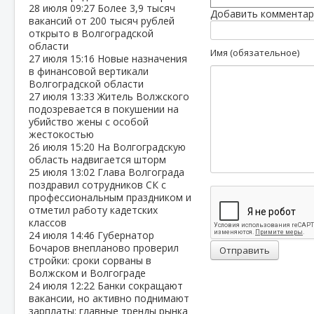
28 июля
09:27
Более 3,9 тысяч
Добавить комментар
вакансий от 200 тысяч рублей
открыто в Волгоградской
области
Имя (обязательное)
27 июля
15:16
Новые назначения
в финансовой вертикали
Волгоградской области
27 июля
13:33
Житель Волжского
подозревается в покушении на
убийство жены с особой
жестокостью
26 июля
15:20
На Волгоградскую
область надвигается шторм
25 июля
13:02
Глава Волгограда
поздравил сотрудников СК с
профессиональным праздником и
отметил работу кадетских
классов
24 июля
14:46
Губернатор
Бочаров внепланово проверил
Отправить
стройки: сроки сорваны в
Волжском и Волгограде
24 июля
12:22
Банки сокращают
вакансии, но активно поднимают
зарплаты: главные тренды рынка