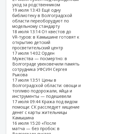
уход за родственником
19 июля
13:43
Ещё одну
библиотеку в Волгоградской
области переоборудуют по
модельному стандарту
18 июля
13:14
От квестов до
VR‑туров: в Камышине готовят к
открытию детский
просветительский центр
17 июля
14:02
Орден
Мужества — посмертно: в
Волгограде увековечили память
сотрудника УФСИН Сергея
Рыкова
17 июля
13:51
Цены в
Волгоградской области: овощи и
топливо подорожали, яйца и
инструменты — подешевели
17 июля
09:44
Кража под видом
помощи: СК расследует хищение
денег с карты жительницы
Камышина
16 июля
15:20
«После
матча — без пробок: в
Волгограде пустят