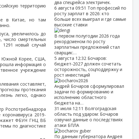
два спецрейса электричек.
ссийскую территорию
6 августа
09:51
Топ профессий по
росту зарплат в 2026: кто
больше всех выиграл и где самые
же в Китае, но там
высокие ставки
анно.
уса, увеличилось до
В первом полугодии 2026 года
», число смертельных
рекордсменом по росту
н 1291 новый случай
зарплатных предложений стал
сварщик:…
5 августа
12:32
Бочаров:
и, Южной Корее, США,
бюджет‑2027 должен сочетать
 прошла информация о
осторожность, соцподдержку и
ственное учреждение
рост инвестиций
олевания составляет,
Андрей Бочаров сформулировал
 прогнозы протекания
задачи по формированию и
лезнь легко, однако
исполнению областного
бюджета на…
31 июля
12:11
Волгоградская
нтр Роспотребнадзора
область под ударом: Бочаров
 коронавируса 2019-
озвучил данные о последствиях
 окажет ФБУН ГНЦ ВБ
атаки БПЛА
стемы по диагностике
По данным губернатора Андрея