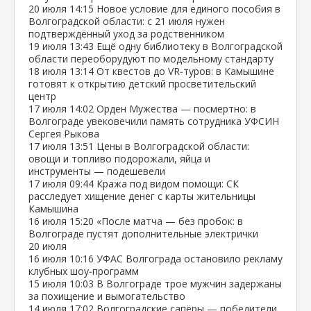
20 июля
14:15
Новое условие для единого пособия в
Волгоградской области: с 21 июля нужен
подтверждённый уход за родственником
19 июля
13:43
Ещё одну библиотеку в Волгоградской
области переоборудуют по модельному стандарту
18 июля
13:14
От квестов до VR‑туров: в Камышине
готовят к открытию детский просветительский
центр
17 июля
14:02
Орден Мужества — посмертно: в
Волгограде увековечили память сотрудника УФСИН
Сергея Рыкова
17 июля
13:51
Цены в Волгоградской области:
овощи и топливо подорожали, яйца и
инструменты — подешевели
17 июля
09:44
Кража под видом помощи: СК
расследует хищение денег с карты жительницы
Камышина
16 июля
15:20
«После матча — без пробок: в
Волгограде пустят дополнительные электрички
20 июля
16 июля
10:16
УФАС Волгограда остановило рекламу
клубных шоу‑программ
15 июля
10:03
В Волгограде трое мужчин задержаны
за похищение и вымогательство
14 июля
17:02
Волгоградские сапёры — победители