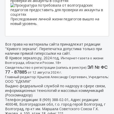
проверки их аккаунты в соцсетях
Преследование личной жизни педагогов вышло на
новый уровень.
Все права на материалы сайта принадлежат редакции
"Кривого зеркала". Перепечатка допустима только при
наличии прямой гиперссылки на сайт.
© Кривое зеркало.ру, 2024 год, И
нтернет-газета о жизни
Волгограда, области и России. 18+
ЭЛ № ФС
Свидетельство о регистрации (запись в реестре)
77 - 87885
от 12 августа 2024 г.
:
Главный редактор: Крылов Александр Сергеевич, Учредитель
ООО "ЕДКММ"
Выдано федеральной службой по надзору в сфере связи,
информационных технологий и массовых коммуникаций
(Роскомнадзор)
Телефон редакции:
8 (909) 388-02-01
, Адрес редакции:
400048, Волгоградская обл, г.о. город-герой Волгоград, г
Волгоград, пр-кт им. Маршала Советского Союза Г.К.
Жукова, д. 100, этаж 18, офис 221