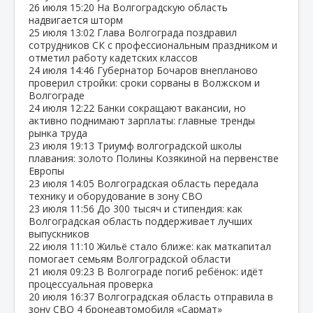
26 июля
15:20
На Волгоградскую область
надвигается шторм
25 июля
13:02
Глава Волгограда поздравил
сотрудников СК с профессиональным праздником и
отметил работу кадетских классов
24 июля
14:46
Губернатор Бочаров внепланово
проверил стройки: сроки сорваны в Волжском и
Волгограде
24 июля
12:22
Банки сокращают вакансии, но
активно поднимают зарплаты: главные тренды
рынка труда
23 июля
19:13
Триумф волгоградской школы
плавания: золото Полины Козякиной на первенстве
Европы
23 июля
14:05
Волгоградская область передала
технику и оборудование в зону СВО
23 июля
11:56
До 300 тысяч и стипендия: как
Волгоградская область поддерживает лучших
выпускников
22 июля
11:10
Жильё стало ближе: как маткапитал
помогает семьям Волгоградской области
21 июля
09:23
В Волгограде погиб ребёнок: идёт
процессуальная проверка
20 июля
16:37
Волгоградская область отправила в
зону СВО 4 бронеавтомобиля «Сармат»