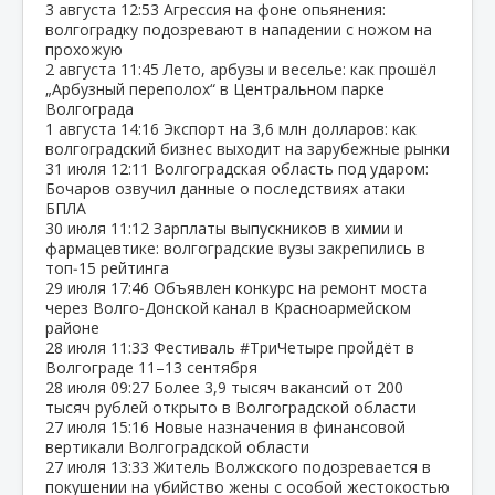
3 августа
12:53
Агрессия на фоне опьянения:
волгоградку подозревают в нападении с ножом на
прохожую
2 августа
11:45
Лето, арбузы и веселье: как прошёл
„Арбузный переполох“ в Центральном парке
Волгограда
1 августа
14:16
Экспорт на 3,6 млн долларов: как
волгоградский бизнес выходит на зарубежные рынки
31 июля
12:11
Волгоградская область под ударом:
Бочаров озвучил данные о последствиях атаки
БПЛА
30 июля
11:12
Зарплаты выпускников в химии и
фармацевтике: волгоградские вузы закрепились в
топ‑15 рейтинга
29 июля
17:46
Объявлен конкурс на ремонт моста
через Волго‑Донской канал в Красноармейском
районе
28 июля
11:33
Фестиваль #ТриЧетыре пройдёт в
Волгограде 11–13 сентября
28 июля
09:27
Более 3,9 тысяч вакансий от 200
тысяч рублей открыто в Волгоградской области
27 июля
15:16
Новые назначения в финансовой
вертикали Волгоградской области
27 июля
13:33
Житель Волжского подозревается в
покушении на убийство жены с особой жестокостью