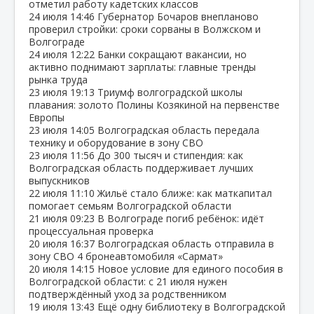
отметил работу кадетских классов
24 июля
14:46
Губернатор Бочаров внепланово
проверил стройки: сроки сорваны в Волжском и
Волгограде
24 июля
12:22
Банки сокращают вакансии, но
активно поднимают зарплаты: главные тренды
рынка труда
23 июля
19:13
Триумф волгоградской школы
плавания: золото Полины Козякиной на первенстве
Европы
23 июля
14:05
Волгоградская область передала
технику и оборудование в зону СВО
23 июля
11:56
До 300 тысяч и стипендия: как
Волгоградская область поддерживает лучших
выпускников
22 июля
11:10
Жильё стало ближе: как маткапитал
помогает семьям Волгоградской области
21 июля
09:23
В Волгограде погиб ребёнок: идёт
процессуальная проверка
20 июля
16:37
Волгоградская область отправила в
зону СВО 4 бронеавтомобиля «Сармат»
20 июля
14:15
Новое условие для единого пособия в
Волгоградской области: с 21 июля нужен
подтверждённый уход за родственником
19 июля
13:43
Ещё одну библиотеку в Волгоградской