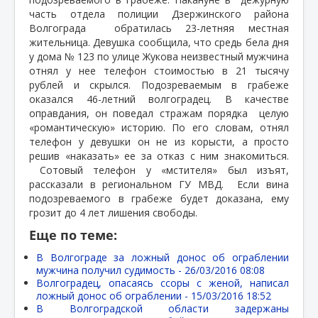
часть отдела полиции Дзержинского района
Волгограда
обратилась 23-летняя местная
жительница. Девушка сообщила, что средь бела дня
у дома № 123 по улице Жукова неизвестный мужчина
отнял у нее телефон стоимостью в 21 тысячу
рублей и скрылся. Подозреваемым в грабеже
оказался 46-летний волгоградец. В качестве
оправдания, он поведал стражам порядка
целую
«романтическую» историю. По его словам, отнял
телефон у девушки он не из корысти, а просто
решив «наказать» ее за отказ с ним знакомиться.
Сотовый телефон у «мстителя» был изъят,
рассказали в региональном ГУ МВД.
Если вина
подозреваемого в грабеже будет доказана, ему
грозит до 4 лет лишения свободы.
Еще по теме:
В Волгограде за ложный донос об ограблении
мужчина получил судимость -
26/03/2016 08:08
Волгоградец, опасаясь ссоры с женой, написал
ложный донос об ограблении -
15/03/2016 18:52
В Волгоградской области задержаны