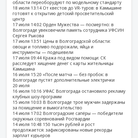
области переоборудуют по модельному стандарту
18 июля
13:14
От квестов до VR‑туров: в Камышине
готовят к открытию детский просветительский
центр
17 июля
14:02
Орден Мужества — посмертно: в
Волгограде увековечили память сотрудника УФСИН
Сергея Рыкова
17 июля
13:51
Цены в Волгоградской области:
овощи и топливо подорожали, яйца и
инструменты — подешевели
17 июля
09:44
Кража под видом помощи: СК
расследует хищение денег с карты жительницы
Камышина
16 июля
15:20
«После матча — без пробок: в
Волгограде пустят дополнительные электрички
20 июля
16 июля
10:16
УФАС Волгограда остановило рекламу
клубных шоу‑программ
15 июля
10:03
В Волгограде трое мужчин задержаны
за похищение и вымогательство
14 июля
17:02
Волгоградские сапёры — победители
окружных соревнований Росгвардии
14 июля
10:48
150 тысяч рублей и рост
продолжается: зафиксированы новые рекорды
зарплат курьеров