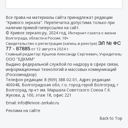
Все права на материалы сайта принадлежат редакции
"Кривого зеркала". Перепечатка допустима только при
наличии прямой гиперссылки на сайт.
© Кривое зеркало.ру, 2024 год, И
нтернет-газета о жизни
Волгограда, области и России. 18+
ЭЛ № ФС
Свидетельство о регистрации (запись в реестре)
77 - 87885
от 12 августа 2024 г.
:
Главный редактор: Крылов Александр Сергеевич, Учредитель
ООО "ЕДКММ"
Выдано федеральной службой по надзору в сфере связи,
информационных технологий и массовых коммуникаций
(Роскомнадзор)
Телефон редакции:
8 (909) 388-02-01
, Адрес редакции:
400048, Волгоградская обл, г.о. город-герой Волгоград, г
Волгоград, пр-кт им. Маршала Советского Союза Г.К.
Жукова, д. 100, этаж 18, офис 221
Email:
info@krivoe-zerkalo.ru
Реклама на сайте
Back to Top