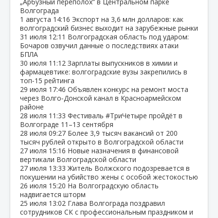
„Арбузный переполох“ в Центральном парке
Волгограда
1 августа
14:16
Экспорт на 3,6 млн долларов: как
волгоградский бизнес выходит на зарубежные рынки
31 июля
12:11
Волгоградская область под ударом:
Бочаров озвучил данные о последствиях атаки
БПЛА
30 июля
11:12
Зарплаты выпускников в химии и
фармацевтике: волгоградские вузы закрепились в
топ‑15 рейтинга
29 июля
17:46
Объявлен конкурс на ремонт моста
через Волго‑Донской канал в Красноармейском
районе
28 июля
11:33
Фестиваль #ТриЧетыре пройдёт в
Волгограде 11–13 сентября
28 июля
09:27
Более 3,9 тысяч вакансий от 200
тысяч рублей открыто в Волгоградской области
27 июля
15:16
Новые назначения в финансовой
вертикали Волгоградской области
27 июля
13:33
Житель Волжского подозревается в
покушении на убийство жены с особой жестокостью
26 июля
15:20
На Волгоградскую область
надвигается шторм
25 июля
13:02
Глава Волгограда поздравил
сотрудников СК с профессиональным праздником и