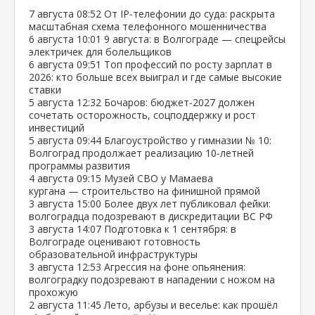
7 августа
08:52
От IP‑телефонии до суда: раскрыта
масштабная схема телефонного мошенничества
6 августа
10:01
9 августа: в Волгограде — спецрейсы
электричек для болельщиков
6 августа
09:51
Топ профессий по росту зарплат в
2026: кто больше всех выиграл и где самые высокие
ставки
5 августа
12:32
Бочаров: бюджет‑2027 должен
сочетать осторожность, соцподдержку и рост
инвестиций
5 августа
09:44
Благоустройство у гимназии № 10:
Волгоград продолжает реализацию 10‑летней
программы развития
4 августа
09:15
Музей СВО у Мамаева
кургана — строительство на финишной прямой
3 августа
15:00
Более двух лет публиковал фейки:
волгоградца подозревают в дискредитации ВС РФ
3 августа
14:07
Подготовка к 1 сентября: в
Волгограде оценивают готовность
образовательной инфраструктуры
3 августа
12:53
Агрессия на фоне опьянения:
волгоградку подозревают в нападении с ножом на
прохожую
2 августа
11:45
Лето, арбузы и веселье: как прошёл