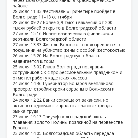
через Волго‑Донской канал в Красноармейском
районе
28 июля
11:33
Фестиваль #ТриЧетыре пройдёт в
Волгограде 11–13 сентября
28 июля
09:27
Более 3,9 тысяч вакансий от 200
тысяч рублей открыто в Волгоградской области
27 июля
15:16
Новые назначения в финансовой
вертикали Волгоградской области
27 июля
13:33
Житель Волжского подозревается в
покушении на убийство жены с особой жестокостью
26 июля
15:20
На Волгоградскую область
надвигается шторм
25 июля
13:02
Глава Волгограда поздравил
сотрудников СК с профессиональным праздником и
отметил работу кадетских классов
24 июля
14:46
Губернатор Бочаров внепланово
проверил стройки: сроки сорваны в Волжском и
Волгограде
24 июля
12:22
Банки сокращают вакансии, но
активно поднимают зарплаты: главные тренды
рынка труда
23 июля
19:13
Триумф волгоградской школы
плавания: золото Полины Козякиной на первенстве
Европы
23 июля
14:05
Волгоградская область передала