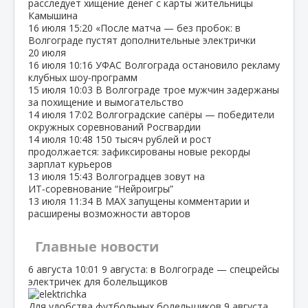
расследует хищение денег с карты жительницы
Камышина
16 июля
15:20
«После матча — без пробок: в
Волгограде пустят дополнительные электрички
20 июля
16 июля
10:16
УФАС Волгограда остановило рекламу
клубных шоу‑программ
15 июля
10:03
В Волгограде трое мужчин задержаны
за похищение и вымогательство
14 июля
17:02
Волгоградские сапёры — победители
окружных соревнований Росгвардии
14 июля
10:48
150 тысяч рублей и рост
продолжается: зафиксированы новые рекорды
зарплат курьеров
13 июля
15:43
Волгоградцев зовут на
ИТ‑соревнование “Нейроигры”
13 июля
11:34
В МАХ запущены комментарии и
расширены возможности авторов
Главные новости
6 августа
10:01
9 августа: в Волгограде — спецрейсы
электричек для болельщиков
Для удобства футбольных болельщиков 9 августа