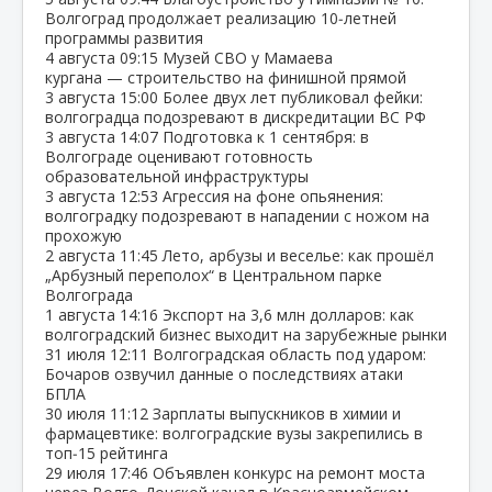
Волгоград продолжает реализацию 10‑летней
программы развития
4 августа
09:15
Музей СВО у Мамаева
кургана — строительство на финишной прямой
3 августа
15:00
Более двух лет публиковал фейки:
волгоградца подозревают в дискредитации ВС РФ
3 августа
14:07
Подготовка к 1 сентября: в
Волгограде оценивают готовность
образовательной инфраструктуры
3 августа
12:53
Агрессия на фоне опьянения:
волгоградку подозревают в нападении с ножом на
прохожую
2 августа
11:45
Лето, арбузы и веселье: как прошёл
„Арбузный переполох“ в Центральном парке
Волгограда
1 августа
14:16
Экспорт на 3,6 млн долларов: как
волгоградский бизнес выходит на зарубежные рынки
31 июля
12:11
Волгоградская область под ударом:
Бочаров озвучил данные о последствиях атаки
БПЛА
30 июля
11:12
Зарплаты выпускников в химии и
фармацевтике: волгоградские вузы закрепились в
топ‑15 рейтинга
29 июля
17:46
Объявлен конкурс на ремонт моста