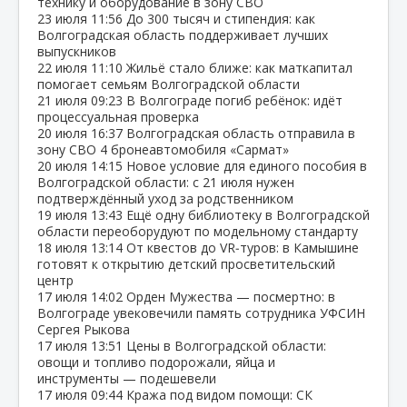
технику и оборудование в зону СВО
23 июля
11:56
До 300 тысяч и стипендия: как
Волгоградская область поддерживает лучших
выпускников
22 июля
11:10
Жильё стало ближе: как маткапитал
помогает семьям Волгоградской области
21 июля
09:23
В Волгограде погиб ребёнок: идёт
процессуальная проверка
20 июля
16:37
Волгоградская область отправила в
зону СВО 4 бронеавтомобиля «Сармат»
20 июля
14:15
Новое условие для единого пособия в
Волгоградской области: с 21 июля нужен
подтверждённый уход за родственником
19 июля
13:43
Ещё одну библиотеку в Волгоградской
области переоборудуют по модельному стандарту
18 июля
13:14
От квестов до VR‑туров: в Камышине
готовят к открытию детский просветительский
центр
17 июля
14:02
Орден Мужества — посмертно: в
Волгограде увековечили память сотрудника УФСИН
Сергея Рыкова
17 июля
13:51
Цены в Волгоградской области:
овощи и топливо подорожали, яйца и
инструменты — подешевели
17 июля
09:44
Кража под видом помощи: СК