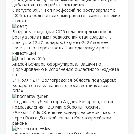
добавят два спецрейса электричек.
6 августа
09:51
Топ профессий по росту зарплат в
2026: кто больше всех выиграл и где самые высокие
ставки
В первом полугодии 2026 года рекордсменом по
росту зарплатных предложений стал сварщик:…
5 августа
12:32
Бочаров: бюджет‑2027 должен
сочетать осторожность, соцподдержку и рост
инвестиций
Андрей Бочаров сформулировал задачи по
формированию и исполнению областного бюджета
на…
31 июля
12:11
Волгоградская область под ударом:
Бочаров озвучил данные о последствиях атаки
БПЛА
По данным губернатора Андрея Бочарова, ночью
подразделения ПВО Минобороны России…
29 июля
17:46
Объявлен конкурс на ремонт моста
через Волго‑Донской канал в Красноармейском
районе
Город запускает конкурс, чтобы выбрать