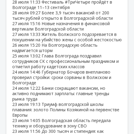
28 июля
11:33
Фестиваль #ТриЧетыре пройдёт в
Волгограде 11–13 сентября
28 июля
09:27
Более 3,9 тысяч вакансий от 200
тысяч рублей открыто в Волгоградской области
27 июля
15:16
Новые назначения в финансовой
вертикали Волгоградской области
27 июля
13:33
Житель Волжского подозревается в
покушении на убийство жены с особой жестокостью
26 июля
15:20
На Волгоградскую область
надвигается шторм
25 июля
13:02
Глава Волгограда поздравил
сотрудников СК с профессиональным праздником и
отметил работу кадетских классов
24 июля
14:46
Губернатор Бочаров внепланово
проверил стройки: сроки сорваны в Волжском и
Волгограде
24 июля
12:22
Банки сокращают вакансии, но
активно поднимают зарплаты: главные тренды
рынка труда
23 июля
19:13
Триумф волгоградской школы
плавания: золото Полины Козякиной на первенстве
Европы
23 июля
14:05
Волгоградская область передала
технику и оборудование в зону СВО
23 июля
11:56
До 300 тысяч и стипендия: как