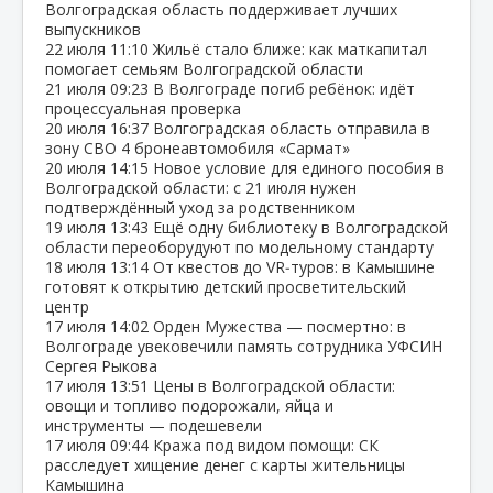
Волгоградская область поддерживает лучших
выпускников
22 июля
11:10
Жильё стало ближе: как маткапитал
помогает семьям Волгоградской области
21 июля
09:23
В Волгограде погиб ребёнок: идёт
процессуальная проверка
20 июля
16:37
Волгоградская область отправила в
зону СВО 4 бронеавтомобиля «Сармат»
20 июля
14:15
Новое условие для единого пособия в
Волгоградской области: с 21 июля нужен
подтверждённый уход за родственником
19 июля
13:43
Ещё одну библиотеку в Волгоградской
области переоборудуют по модельному стандарту
18 июля
13:14
От квестов до VR‑туров: в Камышине
готовят к открытию детский просветительский
центр
17 июля
14:02
Орден Мужества — посмертно: в
Волгограде увековечили память сотрудника УФСИН
Сергея Рыкова
17 июля
13:51
Цены в Волгоградской области:
овощи и топливо подорожали, яйца и
инструменты — подешевели
17 июля
09:44
Кража под видом помощи: СК
расследует хищение денег с карты жительницы
Камышина