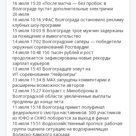
16 июля
15:20
«После матча — без пробок: в
Волгограде пустят дополнительные электрички
20 июля
16 июля
10:16
УФАС Волгограда остановило рекламу
клубных шоу‑программ
15 июля
10:03
В Волгограде трое мужчин задержаны
за похищение и вымогательство
14 июля
17:02
Волгоградские сапёры — победители
окружных соревнований Росгвардии
14 июля
10:48
150 тысяч рублей и рост
продолжается: зафиксированы новые рекорды
зарплат курьеров
13 июля
15:43
Волгоградцев зовут на
ИТ‑соревнование “Нейроигры”
13 июля
11:34
В МАХ запущены комментарии и
расширены возможности авторов
12 июля
15:27
Контракт с Минобороны в
Волгоградской области: увеличенные выплаты
продлены до конца лета
11 июля
15:18
Волгоград примет полуфинал
федерального смотра наставников: 500 участников
из ЮФО и СКФО поборются за выход в финал
10 июля
15:51
Водохозяйственный прогноз: рабочая
группа оценила ситуацию на водохранилищах
Волжско‑Камского каскада