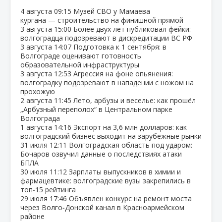
4 августа
09:15
Музей СВО у Мамаева
кургана — строительство на финишной прямой
3 августа
15:00
Более двух лет публиковал фейки:
волгоградца подозревают в дискредитации ВС РФ
3 августа
14:07
Подготовка к 1 сентября: в
Волгограде оценивают готовность
образовательной инфраструктуры
3 августа
12:53
Агрессия на фоне опьянения:
волгоградку подозревают в нападении с ножом на
прохожую
2 августа
11:45
Лето, арбузы и веселье: как прошёл
„Арбузный переполох“ в Центральном парке
Волгограда
1 августа
14:16
Экспорт на 3,6 млн долларов: как
волгоградский бизнес выходит на зарубежные рынки
31 июля
12:11
Волгоградская область под ударом:
Бочаров озвучил данные о последствиях атаки
БПЛА
30 июля
11:12
Зарплаты выпускников в химии и
фармацевтике: волгоградские вузы закрепились в
топ‑15 рейтинга
29 июля
17:46
Объявлен конкурс на ремонт моста
через Волго‑Донской канал в Красноармейском
районе