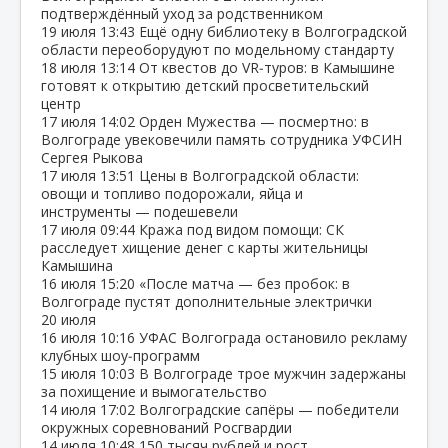
подтверждённый уход за родственником
19 июля
13:43
Ещё одну библиотеку в Волгоградской
области переоборудуют по модельному стандарту
18 июля
13:14
От квестов до VR‑туров: в Камышине
готовят к открытию детский просветительский
центр
17 июля
14:02
Орден Мужества — посмертно: в
Волгограде увековечили память сотрудника УФСИН
Сергея Рыкова
17 июля
13:51
Цены в Волгоградской области:
овощи и топливо подорожали, яйца и
инструменты — подешевели
17 июля
09:44
Кража под видом помощи: СК
расследует хищение денег с карты жительницы
Камышина
16 июля
15:20
«После матча — без пробок: в
Волгограде пустят дополнительные электрички
20 июля
16 июля
10:16
УФАС Волгограда остановило рекламу
клубных шоу‑программ
15 июля
10:03
В Волгограде трое мужчин задержаны
за похищение и вымогательство
14 июля
17:02
Волгоградские сапёры — победители
окружных соревнований Росгвардии
14 июля
10:48
150 тысяч рублей и рост