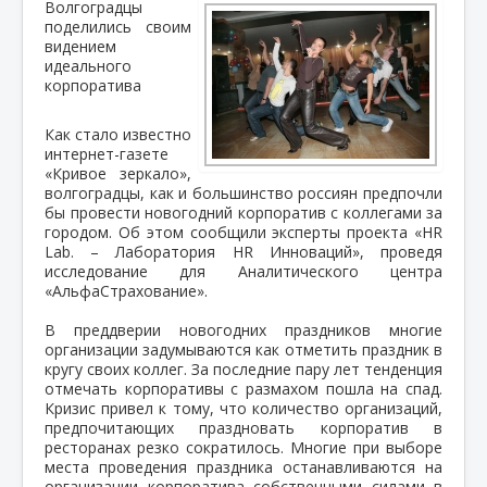
Волгоградцы
поделились своим
видением
идеального
корпоратива
Как стало известно
интернет-газете
«Кривое зеркало»,
волгоградцы, как и большинство россиян предпочли
бы провести новогодний корпоратив с коллегами за
городом. Об этом сообщили эксперты проекта «HR
Lab. – Лаборатория HR Инноваций», проведя
исследование для Аналитического центра
«АльфаСтрахование».
В преддверии новогодних праздников многие
организации задумываются как отметить праздник в
кругу своих коллег. За последние пару лет тенденция
отмечать корпоративы с размахом пошла на спад.
Кризис привел к тому, что количество организаций,
предпочитающих праздновать корпоратив в
ресторанах резко сократилось. Многие при выборе
места проведения праздника останавливаются на
организации корпоратива собственными силами в