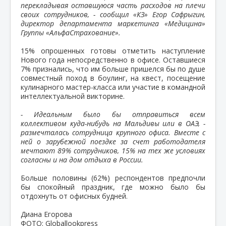
перекладывая оставшуюся часть расходов на плечи
своих сотрудников, - сообщил «КЗ» Егор Сафрыгин,
директор департамента маркетинга «Медицина»
Группы «АльфаСтрахование».
15% опрошенных готовы отметить наступление
Нового года непосредственно в офисе. Оставшиеся
7% признались, что им больше пришелся бы по душе
совместный поход в боулинг, на квест, посещение
кулинарного мастер-класса или участие в командной
интеллектуальной викторине.
- Идеальным было бы отправиться всем
коллективом куда-нибудь на Мальдивы или в ОАЭ, -
размечталась сотрудница крупного офиса. Вместе с
ней о зарубежной поездке за счет работодателя
мечтают 89% сотрудников, 15% на тех же условиях
согласны и на дом отдыха в России.
Больше половины (62%) респондентов предпочли
бы спокойный праздник, где можно было бы
отдохнуть от офисных будней.
Диана Егорова
ФОТО: Globallookpress