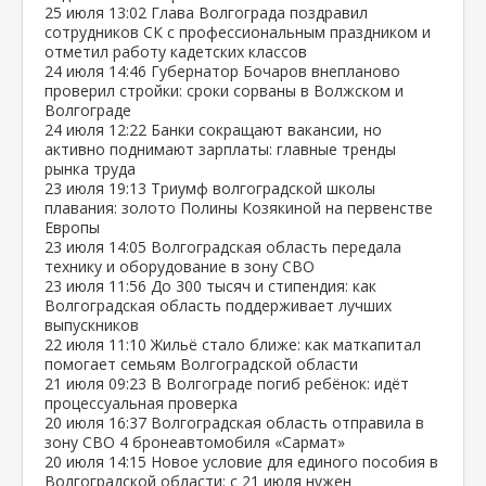
25 июля
13:02
Глава Волгограда поздравил
сотрудников СК с профессиональным праздником и
отметил работу кадетских классов
24 июля
14:46
Губернатор Бочаров внепланово
проверил стройки: сроки сорваны в Волжском и
Волгограде
24 июля
12:22
Банки сокращают вакансии, но
активно поднимают зарплаты: главные тренды
рынка труда
23 июля
19:13
Триумф волгоградской школы
плавания: золото Полины Козякиной на первенстве
Европы
23 июля
14:05
Волгоградская область передала
технику и оборудование в зону СВО
23 июля
11:56
До 300 тысяч и стипендия: как
Волгоградская область поддерживает лучших
выпускников
22 июля
11:10
Жильё стало ближе: как маткапитал
помогает семьям Волгоградской области
21 июля
09:23
В Волгограде погиб ребёнок: идёт
процессуальная проверка
20 июля
16:37
Волгоградская область отправила в
зону СВО 4 бронеавтомобиля «Сармат»
20 июля
14:15
Новое условие для единого пособия в
Волгоградской области: с 21 июля нужен