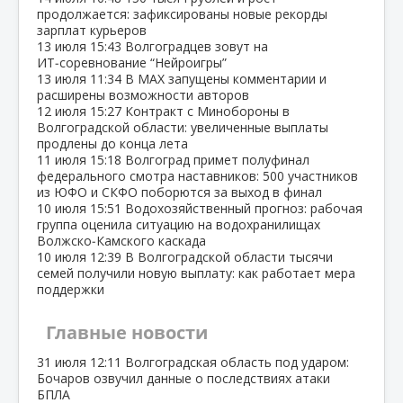
продолжается: зафиксированы новые рекорды
зарплат курьеров
13 июля
15:43
Волгоградцев зовут на
ИТ‑соревнование “Нейроигры”
13 июля
11:34
В МАХ запущены комментарии и
расширены возможности авторов
12 июля
15:27
Контракт с Минобороны в
Волгоградской области: увеличенные выплаты
продлены до конца лета
11 июля
15:18
Волгоград примет полуфинал
федерального смотра наставников: 500 участников
из ЮФО и СКФО поборются за выход в финал
10 июля
15:51
Водохозяйственный прогноз: рабочая
группа оценила ситуацию на водохранилищах
Волжско‑Камского каскада
10 июля
12:39
В Волгоградской области тысячи
семей получили новую выплату: как работает мера
поддержки
Главные новости
31 июля
12:11
Волгоградская область под ударом:
Бочаров озвучил данные о последствиях атаки
БПЛА