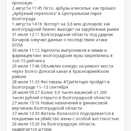
прохожую
2 августа
11:45
Лето, арбузы и веселье: как прошёл
„Арбузный переполох“ в Центральном парке
Волгограда
1 августа
14:16
Экспорт на 3,6 млн долларов: как
волгоградский бизнес выходит на зарубежные рынки
31 июля
12:11
Волгоградская область под ударом:
Бочаров озвучил данные о последствиях атаки
БПЛА
30 июля
11:12
Зарплаты выпускников в химии и
фармацевтике: волгоградские вузы закрепились в
топ‑15 рейтинга
29 июля
17:46
Объявлен конкурс на ремонт моста
через Волго‑Донской канал в Красноармейском
районе
28 июля
11:33
Фестиваль #ТриЧетыре пройдёт в
Волгограде 11–13 сентября
28 июля
09:27
Более 3,9 тысяч вакансий от 200
тысяч рублей открыто в Волгоградской области
27 июля
15:16
Новые назначения в финансовой
вертикали Волгоградской области
27 июля
13:33
Житель Волжского подозревается в
покушении на убийство жены с особой жестокостью
26 июля
15:20
На Волгоградскую область
надвигается шторм