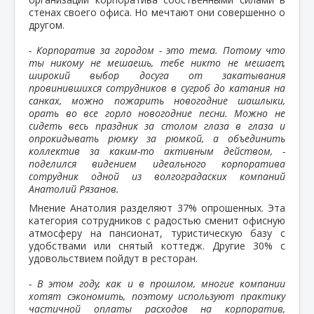
стенах своего офиса. Но мечтают они совершенно о
другом.
- Корпоратив за городом - это тема. Потому что
ты никому не мешаешь, тебе никто не мешает,
широкий выбор досуга от закатывания
провинившихся сотрудников в сугроб до катания на
санках, можно пожарить новогодние шашлыки,
орать во все горло новогодние песни. Можно не
сидеть весь праздник за столом глаза в глаза и
опрокидывать рюмку за рюмкой, а объединить
коллектив за каким-то активным действом, -
поделился видением идеального корпоратива
сотрудник одной из волгоградаских компаний
Анатолий Рязанов.
Мнение Анатолия разделяют 37% опрошенных. Эта
категория сотрудников с радостью сменит офисную
атмосферу на пансионат, туристическую базу с
удобствами или снятый коттедж. Другие 30% с
удовольствием пойдут в ресторан.
- В этом году, как и в прошлом, многие компании
хотят сэкономить, поэтому используют практику
частичной оплаты расходов на корпоратив,