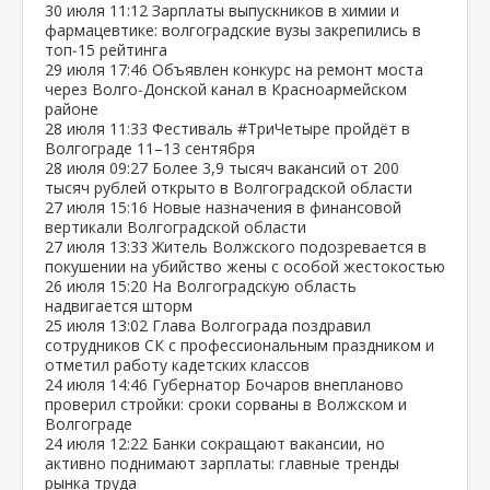
30 июля
11:12
Зарплаты выпускников в химии и
фармацевтике: волгоградские вузы закрепились в
топ‑15 рейтинга
29 июля
17:46
Объявлен конкурс на ремонт моста
через Волго‑Донской канал в Красноармейском
районе
28 июля
11:33
Фестиваль #ТриЧетыре пройдёт в
Волгограде 11–13 сентября
28 июля
09:27
Более 3,9 тысяч вакансий от 200
тысяч рублей открыто в Волгоградской области
27 июля
15:16
Новые назначения в финансовой
вертикали Волгоградской области
27 июля
13:33
Житель Волжского подозревается в
покушении на убийство жены с особой жестокостью
26 июля
15:20
На Волгоградскую область
надвигается шторм
25 июля
13:02
Глава Волгограда поздравил
сотрудников СК с профессиональным праздником и
отметил работу кадетских классов
24 июля
14:46
Губернатор Бочаров внепланово
проверил стройки: сроки сорваны в Волжском и
Волгограде
24 июля
12:22
Банки сокращают вакансии, но
активно поднимают зарплаты: главные тренды
рынка труда