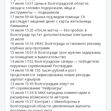
17 июля
13:51
Цены в Волгоградской области:
овощи и топливо подорожали, яйца и
инструменты — подешевели
17 июля
09:44
Кража под видом помощи: СК
расследует хищение денег с карты жительницы
Камышина
16 июля
15:20
«После матча — без пробок: в
Волгограде пустят дополнительные электрички
20 июля
16 июля
10:16
УФАС Волгограда остановило рекламу
клубных шоу‑программ
15 июля
10:03
В Волгограде трое мужчин задержаны
за похищение и вымогательство
14 июля
17:02
Волгоградские сапёры — победители
окружных соревнований Росгвардии
14 июля
10:48
150 тысяч рублей и рост
продолжается: зафиксированы новые рекорды
зарплат курьеров
13 июля
15:43
Волгоградцев зовут на
ИТ‑соревнование “Нейроигры”
13 июля
11:34
В МАХ запущены комментарии и
расширены возможности авторов
12 июля
15:27
Контракт с Минобороны в
Волгоградской области: увеличенные выплаты
продлены до конца лета