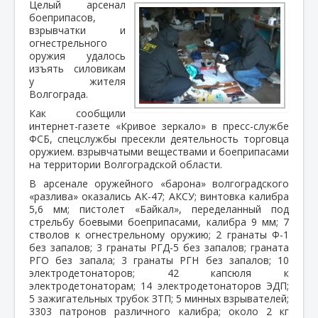
Целый арсенал
боеприпасов,
взрывчатки и
огнестрельного
оружия удалось
изъять силовикам
у жителя
Волгограда.
Как сообщили
интернет-газете «Кривое зеркало» в пресс-службе
ФСБ, спецслужбы пресекли деятельность торговца
оружием. взрывчатыми веществами и боеприпасами
на территории Волгоградской области.
В арсенале оружейного «барона» волгоградского
«разлива» оказались АК-47; АКСУ; винтовка калибра
5,6 мм; пистолет «Байкал», переделанный под
стрельбу боевыми боеприпасами, калибра 9 мм; 7
стволов к огнестрельному оружию; 2 гранаты Ф-1
без запалов; 3 гранаты РГД-5 без запалов; граната
РГО без запала; 3 гранаты РГН без запалов; 10
электродетонаторов; 42 капсюля к
электродетонаторам; 14 электродетонаторов ЭДП;
5 зажигательных трубок ЗТП; 5 минных взрывателей;
3303 патронов различного калибра; около 2 кг