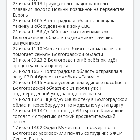
23 июля
19:13
Триумф волгоградской школы
плавания: золото Полины Козякиной на первенстве
Европы
23 июля
14:05
Волгоградская область передала
технику и оборудование в зону СВО
23 июля
11:56
До 300 тысяч и стипендия: как
Волгоградская область поддерживает лучших
выпускников
22 июля
11:10
Жильё стало ближе: как маткапитал
помогает семьям Волгоградской области
21 июля
09:23
В Волгограде погиб ребёнок: идёт
процессуальная проверка
20 июля
16:37
Волгоградская область отправила в
зону СВО 4 бронеавтомобиля «Сармат»
20 июля
14:15
Новое условие для единого пособия в
Волгоградской области: с 21 июля нужен
подтверждённый уход за родственником
19 июля
13:43
Ещё одну библиотеку в Волгоградской
области переоборудуют по модельному стандарту
18 июля
13:14
От квестов до VR‑туров: в Камышине
готовят к открытию детский просветительский
центр
17 июля
14:02
Орден Мужества — посмертно: в
Волгограде увековечили память сотрудника УФСИН
Сергея Рыкова