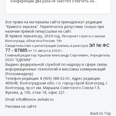
конференции два раза не захотел ответить на…
Все права на материалы сайта принадлежат редакции
"Кривого зеркала". Перепечатка допустима только при
наличии прямой гиперссылки на сайт.
© Кривое зеркало.ру, 2024 год, И
нтернет-газета о жизни
Волгограда, области и России. 18+
ЭЛ № ФС
Свидетельство о регистрации (запись в реестре)
77 - 87885
от 12 августа 2024 г.
:
Главный редактор: Крылов Александр Сергеевич, Учредитель
ООО "ЕДКММ"
Выдано федеральной службой по надзору в сфере связи,
информационных технологий и массовых коммуникаций
(Роскомнадзор)
Телефон редакции:
8 (909) 388-02-01
, Адрес редакции:
400048, Волгоградская обл, г.о. город-герой Волгоград, г
Волгоград, пр-кт им. Маршала Советского Союза Г.К.
Жукова, д. 100, этаж 18, офис 221
Email:
info@krivoe-zerkalo.ru
Реклама на сайте
Back to Top