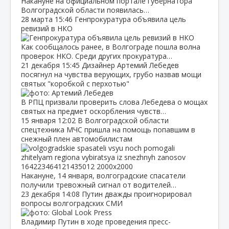
Накануне на официальном портале губернатора
Волгоградской области появилась…
28 марта
15:46
Генпрокуратура объявила цель
ревизий в НКО
Как сообщалось ранее, в Волгограде пошла волна
проверок НКО. Среди других прокуратура…
21 декабря
15:45
Дизайнер Артемий Лебедев
посягнул на чувства верующих, грубо назвав мощи
святых "коробкой с перхотью"
В РПЦ призвали проверить слова Лебедева о мощах
святых на предмет оскорбления чувств…
15 января
12:02
В Волгоградской области
спецтехника МЧС пришла на помощь попавшим в
снежный плен автомобилистам
Накануне, 14 января, волгоградские спасатели
получили тревожный сигнал от водителей…
23 декабря
14:08
Путин дважды проигнорировал
вопросы волгоградских СМИ
Владимир Путин в ходе проведения пресс-