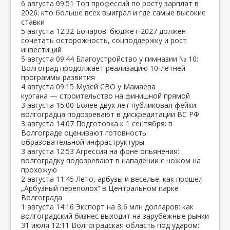
6 августа
09:51
Топ профессий по росту зарплат в
2026: кто больше всех выиграл и где самые высокие
ставки
5 августа
12:32
Бочаров: бюджет‑2027 должен
сочетать осторожность, соцподдержку и рост
инвестиций
5 августа
09:44
Благоустройство у гимназии № 10:
Волгоград продолжает реализацию 10‑летней
программы развития
4 августа
09:15
Музей СВО у Мамаева
кургана — строительство на финишной прямой
3 августа
15:00
Более двух лет публиковал фейки:
волгоградца подозревают в дискредитации ВС РФ
3 августа
14:07
Подготовка к 1 сентября: в
Волгограде оценивают готовность
образовательной инфраструктуры
3 августа
12:53
Агрессия на фоне опьянения:
волгоградку подозревают в нападении с ножом на
прохожую
2 августа
11:45
Лето, арбузы и веселье: как прошёл
„Арбузный переполох“ в Центральном парке
Волгограда
1 августа
14:16
Экспорт на 3,6 млн долларов: как
волгоградский бизнес выходит на зарубежные рынки
31 июля
12:11
Волгоградская область под ударом: