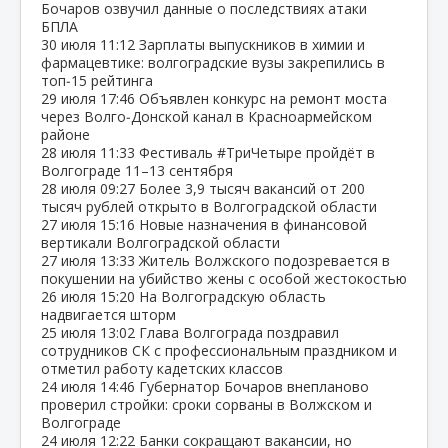
Бочаров озвучил данные о последствиях атаки
БПЛА
30 июля
11:12
Зарплаты выпускников в химии и
фармацевтике: волгоградские вузы закрепились в
топ‑15 рейтинга
29 июля
17:46
Объявлен конкурс на ремонт моста
через Волго‑Донской канал в Красноармейском
районе
28 июля
11:33
Фестиваль #ТриЧетыре пройдёт в
Волгограде 11–13 сентября
28 июля
09:27
Более 3,9 тысяч вакансий от 200
тысяч рублей открыто в Волгоградской области
27 июля
15:16
Новые назначения в финансовой
вертикали Волгоградской области
27 июля
13:33
Житель Волжского подозревается в
покушении на убийство жены с особой жестокостью
26 июля
15:20
На Волгоградскую область
надвигается шторм
25 июля
13:02
Глава Волгограда поздравил
сотрудников СК с профессиональным праздником и
отметил работу кадетских классов
24 июля
14:46
Губернатор Бочаров внепланово
проверил стройки: сроки сорваны в Волжском и
Волгограде
24 июля
12:22
Банки сокращают вакансии, но