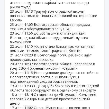
активно поднимают зарплаты: главные тренды
рынка труда
23 июля
19:13
Триумф волгоградской школы
плавания: золото Полины Козякиной на первенстве
Европы
23 июля
14:05
Волгоградская область передала
технику и оборудование в зону СВО
23 июля
11:56
До 300 тысяч и стипендия: как
Волгоградская область поддерживает лучших
выпускников
22 июля
11:10
Жильё стало ближе: как маткапитал
помогает семьям Волгоградской области
21 июля
09:23
В Волгограде погиб ребёнок: идёт
процессуальная проверка
20 июля
16:37
Волгоградская область отправила в
зону СВО 4 бронеавтомобиля «Сармат»
20 июля
14:15
Новое условие для единого пособия в
Волгоградской области: с 21 июля нужен
подтверждённый уход за родственником
19 июля
13:43
Ещё одну библиотеку в Волгоградской
области переоборудуют по модельному стандарту
18 июля
13:14
От квестов до VR‑туров: в Камышине
готовят к открытию детский просветительский
центр
17 июля
14:02
Орден Мужества — посмертно: в