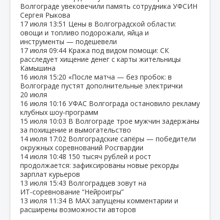
Волгограде увековечили память сотрудника УФСИН
Сергея Рыкова
17 июля
13:51
Цены в Волгоградской области:
овощи и топливо подорожали, яйца и
инструменты — подешевели
17 июля
09:44
Кража под видом помощи: СК
расследует хищение денег с карты жительницы
Камышина
16 июля
15:20
«После матча — без пробок: в
Волгограде пустят дополнительные электрички
20 июля
16 июля
10:16
УФАС Волгограда остановило рекламу
клубных шоу‑программ
15 июля
10:03
В Волгограде трое мужчин задержаны
за похищение и вымогательство
14 июля
17:02
Волгоградские сапёры — победители
окружных соревнований Росгвардии
14 июля
10:48
150 тысяч рублей и рост
продолжается: зафиксированы новые рекорды
зарплат курьеров
13 июля
15:43
Волгоградцев зовут на
ИТ‑соревнование “Нейроигры”
13 июля
11:34
В МАХ запущены комментарии и
расширены возможности авторов