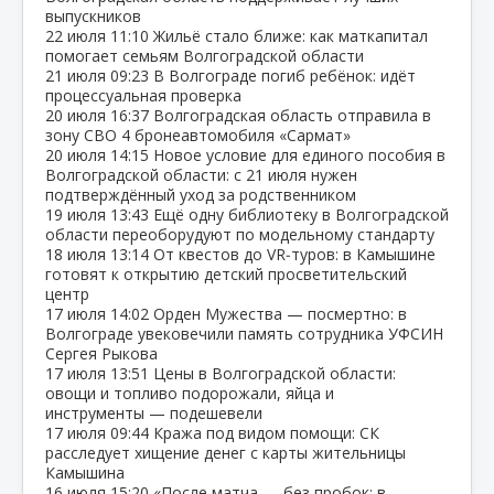
выпускников
22 июля
11:10
Жильё стало ближе: как маткапитал
помогает семьям Волгоградской области
21 июля
09:23
В Волгограде погиб ребёнок: идёт
процессуальная проверка
20 июля
16:37
Волгоградская область отправила в
зону СВО 4 бронеавтомобиля «Сармат»
20 июля
14:15
Новое условие для единого пособия в
Волгоградской области: с 21 июля нужен
подтверждённый уход за родственником
19 июля
13:43
Ещё одну библиотеку в Волгоградской
области переоборудуют по модельному стандарту
18 июля
13:14
От квестов до VR‑туров: в Камышине
готовят к открытию детский просветительский
центр
17 июля
14:02
Орден Мужества — посмертно: в
Волгограде увековечили память сотрудника УФСИН
Сергея Рыкова
17 июля
13:51
Цены в Волгоградской области:
овощи и топливо подорожали, яйца и
инструменты — подешевели
17 июля
09:44
Кража под видом помощи: СК
расследует хищение денег с карты жительницы
Камышина
16 июля
15:20
«После матча — без пробок: в