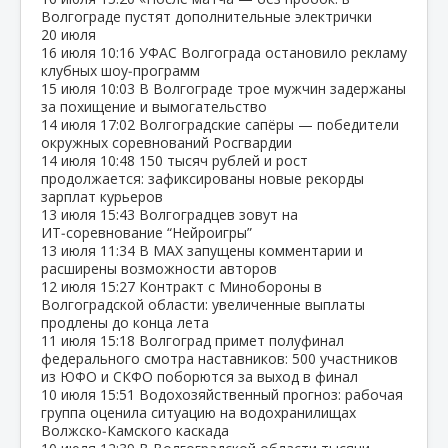
Волгограде пустят дополнительные электрички
20 июля
16 июля
10:16
УФАС Волгограда остановило рекламу
клубных шоу‑программ
15 июля
10:03
В Волгограде трое мужчин задержаны
за похищение и вымогательство
14 июля
17:02
Волгоградские сапёры — победители
окружных соревнований Росгвардии
14 июля
10:48
150 тысяч рублей и рост
продолжается: зафиксированы новые рекорды
зарплат курьеров
13 июля
15:43
Волгоградцев зовут на
ИТ‑соревнование “Нейроигры”
13 июля
11:34
В МАХ запущены комментарии и
расширены возможности авторов
12 июля
15:27
Контракт с Минобороны в
Волгоградской области: увеличенные выплаты
продлены до конца лета
11 июля
15:18
Волгоград примет полуфинал
федерального смотра наставников: 500 участников
из ЮФО и СКФО поборются за выход в финал
10 июля
15:51
Водохозяйственный прогноз: рабочая
группа оценила ситуацию на водохранилищах
Волжско‑Камского каскада