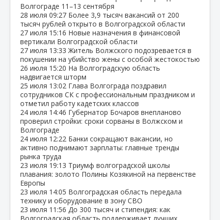
Волгограде 11–13 сентября
28 июля
09:27
Более 3,9 тысяч вакансий от 200
тысяч рублей открыто в Волгоградской области
27 июля
15:16
Новые назначения в финансовой
вертикали Волгоградской области
27 июля
13:33
Житель Волжского подозревается в
покушении на убийство жены с особой жестокостью
26 июля
15:20
На Волгоградскую область
надвигается шторм
25 июля
13:02
Глава Волгограда поздравил
сотрудников СК с профессиональным праздником и
отметил работу кадетских классов
24 июля
14:46
Губернатор Бочаров внепланово
проверил стройки: сроки сорваны в Волжском и
Волгограде
24 июля
12:22
Банки сокращают вакансии, но
активно поднимают зарплаты: главные тренды
рынка труда
23 июля
19:13
Триумф волгоградской школы
плавания: золото Полины Козякиной на первенстве
Европы
23 июля
14:05
Волгоградская область передала
технику и оборудование в зону СВО
23 июля
11:56
До 300 тысяч и стипендия: как
Волгоградская область поддерживает лучших