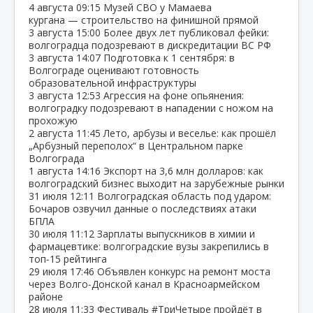
4 августа
09:15
Музей СВО у Мамаева
кургана — строительство на финишной прямой
3 августа
15:00
Более двух лет публиковал фейки:
волгоградца подозревают в дискредитации ВС РФ
3 августа
14:07
Подготовка к 1 сентября: в
Волгограде оценивают готовность
образовательной инфраструктуры
3 августа
12:53
Агрессия на фоне опьянения:
волгоградку подозревают в нападении с ножом на
прохожую
2 августа
11:45
Лето, арбузы и веселье: как прошёл
„Арбузный переполох“ в Центральном парке
Волгограда
1 августа
14:16
Экспорт на 3,6 млн долларов: как
волгоградский бизнес выходит на зарубежные рынки
31 июля
12:11
Волгоградская область под ударом:
Бочаров озвучил данные о последствиях атаки
БПЛА
30 июля
11:12
Зарплаты выпускников в химии и
фармацевтике: волгоградские вузы закрепились в
топ‑15 рейтинга
29 июля
17:46
Объявлен конкурс на ремонт моста
через Волго‑Донской канал в Красноармейском
районе
28 июля
11:33
Фестиваль #ТриЧетыре пройдёт в