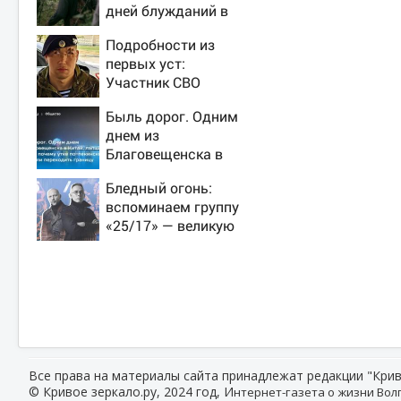
дней блужданий в
тайге
Подробности из
первых уст:
Участник СВО
рассказал, что
Быль дорог. Одним
спасло его в
днем из
схватке с медведем
Благовещенска в
Китай, лапша, мемы,
Бледный огонь:
и почему утке по-
вспоминаем группу
пекински запретили
«25/17» — великую
переходить границу
и (часто) ужасную
Все права на материалы сайта принадлежат редакции "Крив
© Кривое зеркало.ру, 2024 год, И
нтернет-газета о жизни Волг