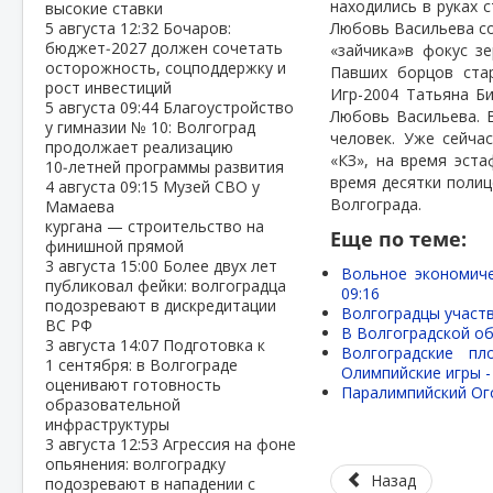
находились в руках 
высокие ставки
5 августа
12:32
Бочаров:
Любовь Васильева со
бюджет‑2027 должен сочетать
«зайчика»в фокус з
осторожность, соцподдержку и
Павших борцов стар
рост инвестиций
Игр-2004 Татьяна Б
5 августа
09:44
Благоустройство
Любовь Васильева. В
у гимназии № 10: Волгоград
человек. Уже сейча
продолжает реализацию
«КЗ», на время эст
10‑летней программы развития
время десятки полиц
4 августа
09:15
Музей СВО у
Волгограда.
Мамаева
кургана — строительство на
Еще по теме:
финишной прямой
3 августа
15:00
Более двух лет
Вольное экономич
публиковал фейки: волгоградца
09:16
подозревают в дискредитации
Волгоградцы участ
ВС РФ
В Волгоградской об
3 августа
14:07
Подготовка к
Волгоградские п
1 сентября: в Волгограде
Олимпийские игры 
оценивают готовность
Паралимпийский Ог
образовательной
инфраструктуры
3 августа
12:53
Агрессия на фоне
опьянения: волгоградку
Назад
подозревают в нападении с