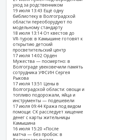
уход за родственником
19 июля
13:43
Ещё одну
библиотеку в Волгоградской
области переоборудуют по
модельному стандарту
18 июля
13:14
От квестов до
VR‑туров: в Камышине готовят к
открытию детский
просветительский центр
17 июля
14:02
Орден
Мужества — посмертно: в
Волгограде увековечили память
сотрудника УФСИН Сергея
Рыкова
17 июля
13:51
Цены в
Волгоградской области: овощи и
топливо подорожали, яйца и
инструменты — подешевели
17 июля
09:44
Кража под видом
помощи: СК расследует хищение
денег с карты жительницы
Камышина
16 июля
15:20
«После
матча — без пробок: в
Волгограде пустят