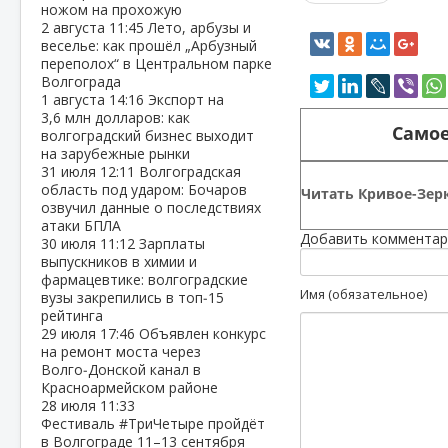
ножом на прохожую
2 августа
11:45
Лето, арбузы и
веселье: как прошёл „Арбузный
переполох“ в Центральном парке
Волгограда
1 августа
14:16
Экспорт на
3,6 млн долларов: как
Самое
волгоградский бизнес выходит
на зарубежные рынки
31 июля
12:11
Волгоградская
область под ударом: Бочаров
Читать Кривое-Зерк
озвучил данные о последствиях
атаки БПЛА
Добавить комментар
30 июля
11:12
Зарплаты
выпускников в химии и
фармацевтике: волгоградские
Имя (обязательное)
вузы закрепились в топ‑15
рейтинга
29 июля
17:46
Объявлен конкурс
на ремонт моста через
Волго‑Донской канал в
Красноармейском районе
28 июля
11:33
Фестиваль #ТриЧетыре пройдёт
в Волгограде 11–13 сентября