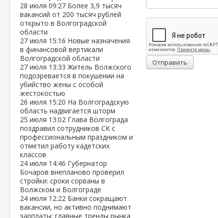
28 июля
09:27
Более 3,9 тысяч
вакансий от 200 тысяч рублей
открыто в Волгоградской
области
27 июля
15:16
Новые назначения
в финансовой вертикали
Волгоградской области
Отправить
27 июля
13:33
Житель Волжского
подозревается в покушении на
убийство жены с особой
жестокостью
26 июля
15:20
На Волгоградскую
область надвигается шторм
25 июля
13:02
Глава Волгограда
поздравил сотрудников СК с
профессиональным праздником и
отметил работу кадетских
классов
24 июля
14:46
Губернатор
Бочаров внепланово проверил
стройки: сроки сорваны в
Волжском и Волгограде
24 июля
12:22
Банки сокращают
вакансии, но активно поднимают
зарплаты: главные тренды рынка