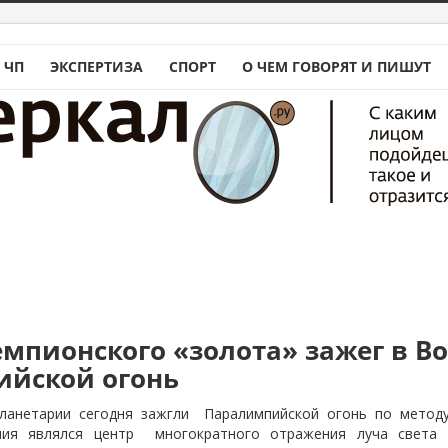
 ЧП
ЭКСПЕРТИЗА
СПОРТ
О ЧЕМ ГОВОРЯТ И ПИШУТ
емпионского «золота» зажег в В
йской огонь
анетарии сегодня зажгли
Паралимпийской огонь по методу
ния являлся центр
многократного отражения луча света 