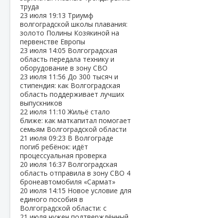
труда
23 июля
19:13
Триумф
волгоградской школы плавания:
золото Полины Козякиной на
первенстве Европы
23 июля
14:05
Волгоградская
область передала технику и
оборудование в зону СВО
23 июля
11:56
До 300 тысяч и
стипендия: как Волгоградская
область поддерживает лучших
выпускников
22 июля
11:10
Жильё стало
ближе: как маткапитал помогает
семьям Волгоградской области
21 июля
09:23
В Волгограде
погиб ребёнок: идёт
процессуальная проверка
20 июля
16:37
Волгоградская
область отправила в зону СВО 4
бронеавтомобиля «Сармат»
20 июля
14:15
Новое условие для
единого пособия в
Волгоградской области: с
21 июля нужен подтверждённый