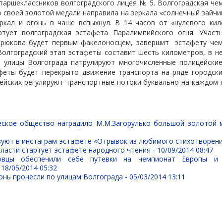
старшеклассников волгоградского лицея № 5. Волгоградская ч
 своей золотой медали направила на зеркала «солнечный зайчи
еркал и огонь в чаше вспыхнул. В 14 часов от «нулевого ки
тует волгоградская эстафета Паралимпийского огня. Участ
ирюкова будет первым факелоносцем, завершит
эстафету чем
олгоградский этап эстафеты составит шесть километров, в н
с улицы Волгограда патрулируют многочисленные полицейски
афеты будет перекрыто движение транспорта на ряде городски
ейских регулируют транспортные потоки буквально на каждом 
еское общество наградило М.М.Загорулько большой золотой
вуют в инстаграм-эстафете «Отрывок из любимого стихотворени
ласти стартует эстафете народного чтения -
10/09/2014 08:47
ловцы обеспечили себе путевки на чемпионат Европы и
-
18/05/2014 05:32
онь пронесли по улицам Волгограда -
05/03/2014 13:11