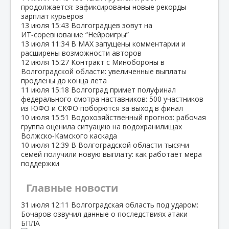
продолжается: зафиксированы новые рекорды
зарплат курьеров
13 июля
15:43
Волгоградцев зовут на
ИТ‑соревнование “Нейроигры”
13 июля
11:34
В МАХ запущены комментарии и
расширены возможности авторов
12 июля
15:27
Контракт с Минобороны в
Волгоградской области: увеличенные выплаты
продлены до конца лета
11 июля
15:18
Волгоград примет полуфинал
федерального смотра наставников: 500 участников
из ЮФО и СКФО поборются за выход в финал
10 июля
15:51
Водохозяйственный прогноз: рабочая
группа оценила ситуацию на водохранилищах
Волжско‑Камского каскада
10 июля
12:39
В Волгоградской области тысячи
семей получили новую выплату: как работает мера
поддержки
Главные новости
31 июля
12:11
Волгоградская область под ударом:
Бочаров озвучил данные о последствиях атаки
БПЛА