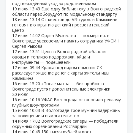
подтверждённый уход за родственником
19 июля
13:43
Ещё одну библиотеку в Волгоградской
области переоборудуют по модельному стандарту
18 июля
13:14
От квестов до VR‑туров: в Камышине
готовят к открытию детский просветительский
центр
17 июля
14:02
Орден Мужества — посмертно: в
Волгограде увековечили память сотрудника УФСИН
Сергея Рыкова
17 июля
13:51
Цены в Волгоградской области:
овощи и топливо подорожали, яйца и
инструменты — подешевели
17 июля
09:44
Кража под видом помощи: СК
расследует хищение денег с карты жительницы
Камышина
16 июля
15:20
«После матча — без пробок: в
Волгограде пустят дополнительные электрички
20 июля
16 июля
10:16
УФАС Волгограда остановило рекламу
клубных шоу‑программ
15 июля
10:03
В Волгограде трое мужчин задержаны
за похищение и вымогательство
14 июля
17:02
Волгоградские сапёры — победители
окружных соревнований Росгвардии
14 июля
10:48
150 тысяч рублей и рост