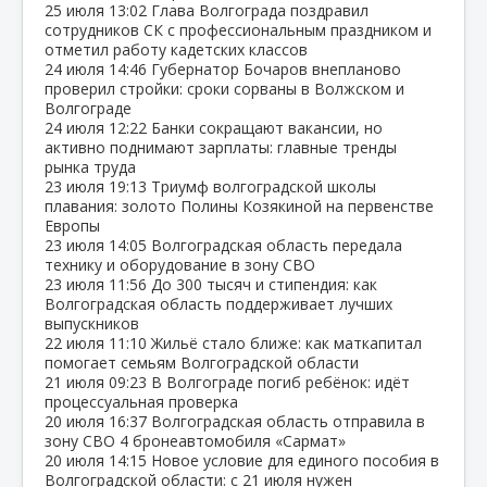
25 июля
13:02
Глава Волгограда поздравил
сотрудников СК с профессиональным праздником и
отметил работу кадетских классов
24 июля
14:46
Губернатор Бочаров внепланово
проверил стройки: сроки сорваны в Волжском и
Волгограде
24 июля
12:22
Банки сокращают вакансии, но
активно поднимают зарплаты: главные тренды
рынка труда
23 июля
19:13
Триумф волгоградской школы
плавания: золото Полины Козякиной на первенстве
Европы
23 июля
14:05
Волгоградская область передала
технику и оборудование в зону СВО
23 июля
11:56
До 300 тысяч и стипендия: как
Волгоградская область поддерживает лучших
выпускников
22 июля
11:10
Жильё стало ближе: как маткапитал
помогает семьям Волгоградской области
21 июля
09:23
В Волгограде погиб ребёнок: идёт
процессуальная проверка
20 июля
16:37
Волгоградская область отправила в
зону СВО 4 бронеавтомобиля «Сармат»
20 июля
14:15
Новое условие для единого пособия в
Волгоградской области: с 21 июля нужен