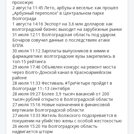
прохожую
2 августа
11:45
Лето, арбузы и веселье: как прошёл
„Арбузный переполох“ в Центральном парке
Волгограда
1 августа
14:16
Экспорт на 3,6 млн долларов: как
волгоградский бизнес выходит на зарубежные рынки
31 июля
12:11
Волгоградская область под ударом:
Бочаров озвучил данные о последствиях атаки
БПЛА
30 июля
11:12
Зарплаты выпускников в химии и
фармацевтике: волгоградские вузы закрепились в
топ‑15 рейтинга
29 июля
17:46
Объявлен конкурс на ремонт моста
через Волго‑Донской канал в Красноармейском
районе
28 июля
11:33
Фестиваль #ТриЧетыре пройдёт в
Волгограде 11–13 сентября
28 июля
09:27
Более 3,9 тысяч вакансий от 200
тысяч рублей открыто в Волгоградской области
27 июля
15:16
Новые назначения в финансовой
вертикали Волгоградской области
27 июля
13:33
Житель Волжского подозревается в
покушении на убийство жены с особой жестокостью
26 июля
15:20
На Волгоградскую область
надвигается шторм