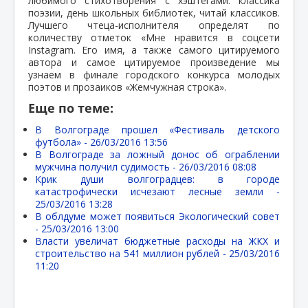
любимого стихотворения с хэштегами: классика
поэзии, день школьных библиотек, читай классиков.
Лучшего чтеца-исполнителя определят по
количеству отметок «Мне нравится в соцсети
Instagram. Его имя, а также самого цитируемого
автора и самое цитируемое произведение мы
узнаем в финале городского конкурса молодых
поэтов и прозаиков «Жемчужная строка».
Еще по теме:
В Волгограде прошел «Фестиваль детского
футбола» -
26/03/2016 13:56
В Волгограде за ложный донос об ограблении
мужчина получил судимость -
26/03/2016 08:08
Крик души волгоградцев: в городе
катастрофически исчезают лесные земли -
25/03/2016 13:28
В облдуме может появиться Экологический совет
-
25/03/2016 13:00
Власти увеличат бюджетные расходы на ЖКХ и
строительство на 541 миллион рублей -
25/03/2016
11:20