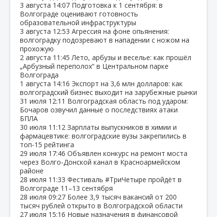
3 августа
14:07
Подготовка к 1 сентября: в
Волгограде оценивают готовность
образовательной инфраструктуры
3 августа
12:53
Агрессия на фоне опьянения:
волгоградку подозревают в нападении с ножом на
прохожую
2 августа
11:45
Лето, арбузы и веселье: как прошёл
„Арбузный переполох“ в Центральном парке
Волгограда
1 августа
14:16
Экспорт на 3,6 млн долларов: как
волгоградский бизнес выходит на зарубежные рынки
31 июля
12:11
Волгоградская область под ударом:
Бочаров озвучил данные о последствиях атаки
БПЛА
30 июля
11:12
Зарплаты выпускников в химии и
фармацевтике: волгоградские вузы закрепились в
топ‑15 рейтинга
29 июля
17:46
Объявлен конкурс на ремонт моста
через Волго‑Донской канал в Красноармейском
районе
28 июля
11:33
Фестиваль #ТриЧетыре пройдёт в
Волгограде 11–13 сентября
28 июля
09:27
Более 3,9 тысяч вакансий от 200
тысяч рублей открыто в Волгоградской области
27 июля
15:16
Новые назначения в финансовой