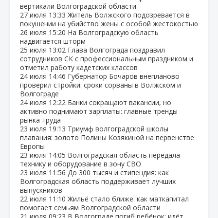
вертикали Волгоградской области
27 июля
13:33
Житель Волжского подозревается в
покушении на убийство жены с особой жестокостью
26 июля
15:20
На Волгоградскую область
надвигается шторм
25 июля
13:02
Глава Волгограда поздравил
сотрудников СК с профессиональным праздником и
отметил работу кадетских классов
24 июля
14:46
Губернатор Бочаров внепланово
проверил стройки: сроки сорваны в Волжском и
Волгограде
24 июля
12:22
Банки сокращают вакансии, но
активно поднимают зарплаты: главные тренды
рынка труда
23 июля
19:13
Триумф волгоградской школы
плавания: золото Полины Козякиной на первенстве
Европы
23 июля
14:05
Волгоградская область передала
технику и оборудование в зону СВО
23 июля
11:56
До 300 тысяч и стипендия: как
Волгоградская область поддерживает лучших
выпускников
22 июля
11:10
Жильё стало ближе: как маткапитал
помогает семьям Волгоградской области
21 июля
09:23
В Волгограде погиб ребёнок: идёт