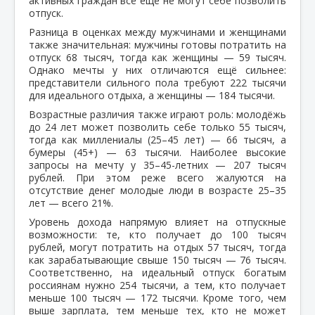
активных граждан всё ещё не могут себе позволить
отпуск.
Разница в оценках между мужчинами и женщинами
также значительная: мужчины готовы потратить на
отпуск 68 тысяч, тогда как женщины — 59 тысяч.
Однако мечты у них отличаются ещё сильнее:
представители сильного пола требуют 222 тысячи
для идеального отдыха, а женщины — 184 тысячи.
Возрастные различия также играют роль: молодёжь
до 24 лет может позволить себе только 55 тысяч,
тогда как миллениалы (25–45 лет) — 66 тысяч, а
бумеры (45+) — 63 тысячи. Наиболее высокие
запросы на мечту у 35–45-летних — 207 тысяч
рублей. При этом реже всего жалуются на
отсутствие денег молодые люди в возрасте 25–35
лет — всего 21%.
Уровень дохода напрямую влияет на отпускные
возможности: те, кто получает до 100 тысяч
рублей, могут потратить на отдых 57 тысяч, тогда
как зарабатывающие свыше 150 тысяч — 76 тысяч.
Соответственно, на идеальный отпуск богатым
россиянам нужно 254 тысячи, а тем, кто получает
меньше 100 тысяч — 172 тысячи. Кроме того, чем
выше зарплата, тем меньше тех, кто не может