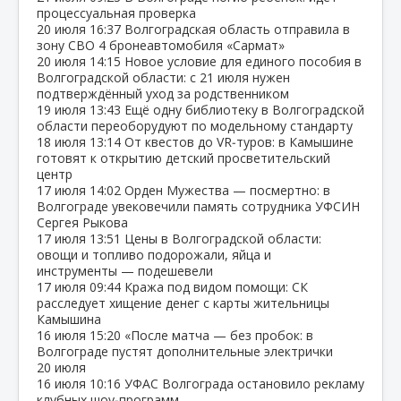
процессуальная проверка
20 июля
16:37
Волгоградская область отправила в
зону СВО 4 бронеавтомобиля «Сармат»
20 июля
14:15
Новое условие для единого пособия в
Волгоградской области: с 21 июля нужен
подтверждённый уход за родственником
19 июля
13:43
Ещё одну библиотеку в Волгоградской
области переоборудуют по модельному стандарту
18 июля
13:14
От квестов до VR‑туров: в Камышине
готовят к открытию детский просветительский
центр
17 июля
14:02
Орден Мужества — посмертно: в
Волгограде увековечили память сотрудника УФСИН
Сергея Рыкова
17 июля
13:51
Цены в Волгоградской области:
овощи и топливо подорожали, яйца и
инструменты — подешевели
17 июля
09:44
Кража под видом помощи: СК
расследует хищение денег с карты жительницы
Камышина
16 июля
15:20
«После матча — без пробок: в
Волгограде пустят дополнительные электрички
20 июля
16 июля
10:16
УФАС Волгограда остановило рекламу
клубных шоу‑программ