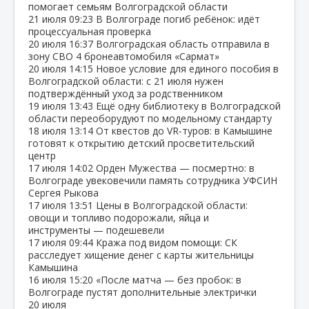
помогает семьям Волгоградской области
21 июля
09:23
В Волгограде погиб ребёнок: идёт
процессуальная проверка
20 июля
16:37
Волгоградская область отправила в
зону СВО 4 бронеавтомобиля «Сармат»
20 июля
14:15
Новое условие для единого пособия в
Волгоградской области: с 21 июля нужен
подтверждённый уход за родственником
19 июля
13:43
Ещё одну библиотеку в Волгоградской
области переоборудуют по модельному стандарту
18 июля
13:14
От квестов до VR‑туров: в Камышине
готовят к открытию детский просветительский
центр
17 июля
14:02
Орден Мужества — посмертно: в
Волгограде увековечили память сотрудника УФСИН
Сергея Рыкова
17 июля
13:51
Цены в Волгоградской области:
овощи и топливо подорожали, яйца и
инструменты — подешевели
17 июля
09:44
Кража под видом помощи: СК
расследует хищение денег с карты жительницы
Камышина
16 июля
15:20
«После матча — без пробок: в
Волгограде пустят дополнительные электрички
20 июля