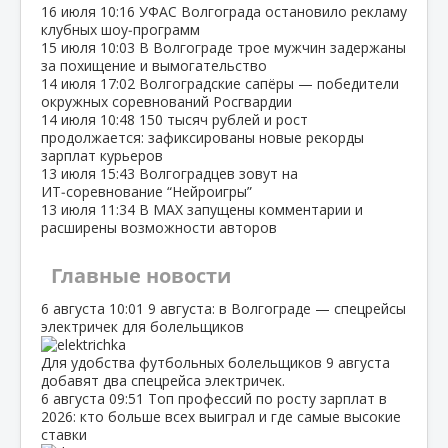
16 июля
10:16
УФАС Волгограда остановило рекламу
клубных шоу‑программ
15 июля
10:03
В Волгограде трое мужчин задержаны
за похищение и вымогательство
14 июля
17:02
Волгоградские сапёры — победители
окружных соревнований Росгвардии
14 июля
10:48
150 тысяч рублей и рост
продолжается: зафиксированы новые рекорды
зарплат курьеров
13 июля
15:43
Волгоградцев зовут на
ИТ‑соревнование “Нейроигры”
13 июля
11:34
В МАХ запущены комментарии и
расширены возможности авторов
Главные новости
6 августа
10:01
9 августа: в Волгограде — спецрейсы
электричек для болельщиков
Для удобства футбольных болельщиков 9 августа
добавят два спецрейса электричек.
6 августа
09:51
Топ профессий по росту зарплат в
2026: кто больше всех выиграл и где самые высокие
ставки