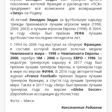
поколения жителей Франции и руководство «ПСЖ»
предпримет всё возможное для возвращения
«Зизу»
на Родину.
45-летний
Зинедин Зидан
за футбольную карьеру
трижды признавался лучшим игроком мира (1998,
2000, 2003) и лучшим игроком Европы (1998). В 2004-
м году «Зизу» был признан
УЕФА
лучшим
футболистом последних пятидесяти лет.
С 1994 по 2006 год выступал за сборную
Франции
,
в составе которой выиграл золотые медали
Чемпионата мира - 1998
и
Чемпионата Европы -
2000
, серебро
ЧМ – 2006
и бронзу
ЕВРО – 1996
. За
недолгую тренерскую карьеру в 2017 году был
признан лучшим тренером Европы, и тренером года
в мире по версии
ФИФА
. В 2016 году авторитетный
журнал
«France Football»
признал Зидана лучшим
тренером Франции, а спустя год лучшим тренером
мира. Также в 2017 году «Зизу» был признан лучшим
тренером года по версии
«Globe Soccer»
(Европейская ассоциация футболистов).
Фото – Marca
Константин Родионов