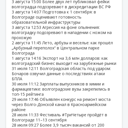
3 августа
15:00
Более двух лет публиковал фейки:
волгоградца подозревают в дискредитации ВС РФ
3 августа
14:07
Подготовка к 1 сентября: в
Волгограде оценивают готовность
образовательной инфраструктуры
3 августа
12:53
Агрессия на фоне опьянения:
волгоградку подозревают в нападении с ножом на
прохожую
2 августа
11:45
Лето, арбузы и веселье: как прошёл
„Арбузный переполох“ в Центральном парке
Волгограда
1 августа
14:16
Экспорт на 3,6 млн долларов: как
волгоградский бизнес выходит на зарубежные рынки
31 июля
12:11
Волгоградская область под ударом:
Бочаров озвучил данные о последствиях атаки
БПЛА
30 июля
11:12
Зарплаты выпускников в химии и
фармацевтике: волгоградские вузы закрепились в
топ‑15 рейтинга
29 июля
17:46
Объявлен конкурс на ремонт моста
через Волго‑Донской канал в Красноармейском
районе
28 июля
11:33
Фестиваль #ТриЧетыре пройдёт в
Волгограде 11–13 сентября
28 июля
09:27
Более 3,9 тысяч вакансий от 200