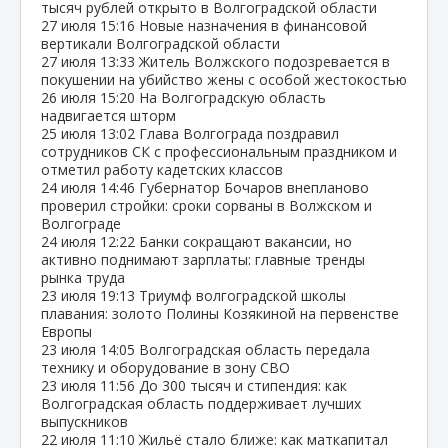
тысяч рублей открыто в Волгоградской области
27 июля
15:16
Новые назначения в финансовой
вертикали Волгоградской области
27 июля
13:33
Житель Волжского подозревается в
покушении на убийство жены с особой жестокостью
26 июля
15:20
На Волгоградскую область
надвигается шторм
25 июля
13:02
Глава Волгограда поздравил
сотрудников СК с профессиональным праздником и
отметил работу кадетских классов
24 июля
14:46
Губернатор Бочаров внепланово
проверил стройки: сроки сорваны в Волжском и
Волгограде
24 июля
12:22
Банки сокращают вакансии, но
активно поднимают зарплаты: главные тренды
рынка труда
23 июля
19:13
Триумф волгоградской школы
плавания: золото Полины Козякиной на первенстве
Европы
23 июля
14:05
Волгоградская область передала
технику и оборудование в зону СВО
23 июля
11:56
До 300 тысяч и стипендия: как
Волгоградская область поддерживает лучших
выпускников
22 июля
11:10
Жильё стало ближе: как маткапитал