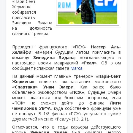
«Пари-Сент
Жермен»
собирается
пригласить
Зинедина Зидана
на должность
главного тренера.
Президент французского «ПСЖ»
Нассер Аль-
Хелайфи
намерен будущим летом пригласить в
команду
Зинедина Зидана
, возглавляющего в
настоящее время мадридский
«Реал»
. Об этом
сообщает испанская газета
Marca
.
На данный момент главным тренером
«Пари-Сент
Жермена»
является экс-наставник московского
«Спартака»
Унаи Эмери
. Как ранее было
объявлено руководством
«ПСЖ»
, будущее Эмери
может оказаться под большим вопросом, если
«ПСЖ» не сможет дойти до финала
Лиги
чемпионов УЕФА
, куда собственно французы уже
не попадут. В 1/8 финала «ПСЖ» уступил по сумме
двух матчей именно «Реалу» (1:3, 2:1).
Отмечается, что в годы карьеры действующего
игрока
Зинедин Зидан
был кумиром целого