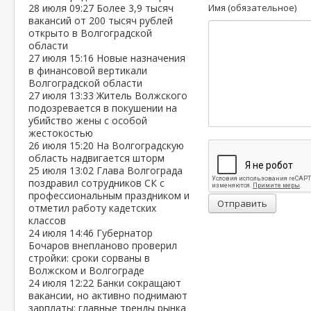
28 июля
09:27
Более 3,9 тысяч
Имя (обязательное)
вакансий от 200 тысяч рублей
открыто в Волгоградской
области
27 июля
15:16
Новые назначения
в финансовой вертикали
Волгоградской области
27 июля
13:33
Житель Волжского
подозревается в покушении на
убийство жены с особой
жестокостью
26 июля
15:20
На Волгоградскую
область надвигается шторм
25 июля
13:02
Глава Волгограда
поздравил сотрудников СК с
профессиональным праздником и
Отправить
отметил работу кадетских
классов
24 июля
14:46
Губернатор
Бочаров внепланово проверил
стройки: сроки сорваны в
Волжском и Волгограде
24 июля
12:22
Банки сокращают
вакансии, но активно поднимают
зарплаты: главные тренды рынка