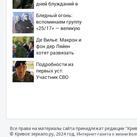
дней блужданий в
тайге
Бледный огонь:
вспоминаем группу
«25/17» — великую
и (часто) ужасную
Де Вилье: Макрон и
фон дер Ляйен
хотят развязать
войну с Россией
Подробности из
первых уст:
Участник СВО
рассказал, что
спасло его в
схватке с медведем
Все права на материалы сайта принадлежат редакции "Крив
© Кривое зеркало.ру, 2024 год, И
нтернет-газета о жизни Волг