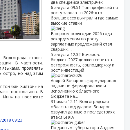
два спецрейса электричек.
6 августа
09:51
Топ профессий по
росту зарплат в 2026: кто
больше всех выиграл и где самые
высокие ставки
В первом полугодии 2026 года
рекордсменом по росту
зарплатных предложений стал
сварщик:…
5 августа
12:32
Бочаров:
 Волгограда станет
бюджет‑2027 должен сочетать
ации. В частности,
осторожность, соцподдержку и
 языками, проявлять
рост инвестиций
ь остро, но над этим
Андрей Бочаров сформулировал
задачи по формированию и
мптон бай Хилтон» на
исполнению областного
мают постояльцев. В
бюджета на…
н Инн» на проспекте
31 июля
12:11
Волгоградская
область под ударом: Бочаров
озвучил данные о последствиях
атаки БПЛА
/2018 09:23
По данным губернатора Андрея