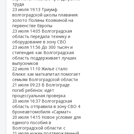
труда
23 июля
19:13
Триумф
волгоградской школы плавания:
золото Полины Козякиной на
первенстве Европы
23 июля
14:05
Волгоградская
область передала технику и
оборудование в зону СВО
23 июля
11:56
До 300 тысяч и
стипендия: как Волгоградская
область поддерживает лучших
выпускников
22 июля
11:10
Жильё стало
ближе: как маткапитал помогает
семьям Волгоградской области
21 июля
09:23
В Волгограде
погиб ребёнок: идёт
процессуальная проверка
20 июля
16:37
Волгоградская
область отправила в зону СВО 4
бронеавтомобиля «Сармат»
20 июля
14:15
Новое условие для
единого пособия в
Волгоградской области: с
21 июля нужен подтверждённый