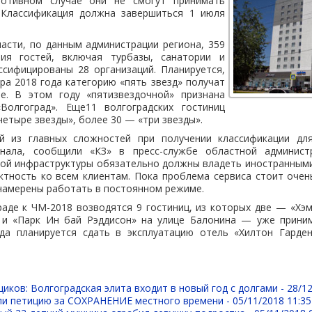
ротивном случае они не смогут принимать
 Классификация должна завершиться 1 июля
асти, по данным администрации региона, 359
ия гостей, включая турбазы, санатории и
ссифицированы 28 организаций. Планируется,
ра 2018 года категорию «пять звезд» получат
е. В этом году «пятизвездочной» признана
Волгоград». Еще11 волгоградских гостиниц
четыре звезды», более 30 — «три звезды».
й из главных сложностей при получении классификации для
онала, сообщили «КЗ» в пресс-службе областной администр
ной инфраструктуры обязательно должны владеть иностранными
тность ко всем клиентам. Пока проблема сервиса стоит очен
намерены работать в постоянном режиме.
аде к ЧМ-2018 возводятся 9 гостиниц, из которых две — «Хэ
и «Парк Ин бай Рэддисон» на улице Балонина — уже прини
да планируется сдать в эксплуатацию отель «Хилтон Гарде
иков: Волгоградская элита входит в новый год с долгами -
28/12
ли петицию за СОХРАНЕНИЕ местного времени -
05/11/2018 11:35