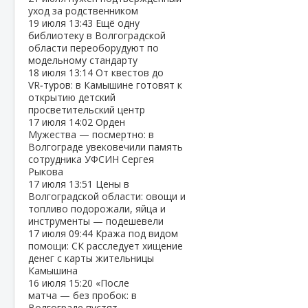
уход за родственником
19 июля
13:43
Ещё одну
библиотеку в Волгоградской
области переоборудуют по
модельному стандарту
18 июля
13:14
От квестов до
VR‑туров: в Камышине готовят к
открытию детский
просветительский центр
17 июля
14:02
Орден
Мужества — посмертно: в
Волгограде увековечили память
сотрудника УФСИН Сергея
Рыкова
17 июля
13:51
Цены в
Волгоградской области: овощи и
топливо подорожали, яйца и
инструменты — подешевели
17 июля
09:44
Кража под видом
помощи: СК расследует хищение
денег с карты жительницы
Камышина
16 июля
15:20
«После
матча — без пробок: в
Волгограде пустят