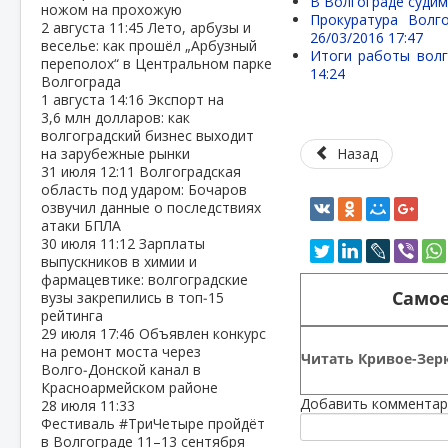
В Волгограде судим
ножом на прохожую
Прокуратура Волг
2 августа
11:45
Лето, арбузы и
26/03/2016 17:47
веселье: как прошёл „Арбузный
Итоги работы волг
переполох“ в Центральном парке
14:24
Волгограда
1 августа
14:16
Экспорт на
3,6 млн долларов: как
волгоградский бизнес выходит
на зарубежные рынки
Назад
31 июля
12:11
Волгоградская
область под ударом: Бочаров
озвучил данные о последствиях
атаки БПЛА
30 июля
11:12
Зарплаты
выпускников в химии и
фармацевтике: волгоградские
Самое
вузы закрепились в топ‑15
рейтинга
29 июля
17:46
Объявлен конкурс
на ремонт моста через
Читать Кривое-Зерк
Волго‑Донской канал в
Красноармейском районе
Добавить комментар
28 июля
11:33
Фестиваль #ТриЧетыре пройдёт
в Волгограде 11–13 сентября