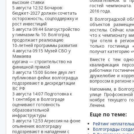
обязательной. В п
высокие ставки
гостей чемпионата.
5 августа
12:32
Бочаров:
2016 года.
бюджет‑2027 должен сочетать
осторожность, соцподдержку и
В Волгоградской обл
рост инвестиций
объектов размещен
5 августа
09:44
Благоустройство
хостелы. Сейчас кла
у гимназии № 10: Волгоград
что к чемпионату ми
продолжает реализацию
три отеля в регион
10‑летней программы развития
только гостиница «
4 августа
09:15
Музей СВО у
получат категорию «
Мамаева
Вместе с тем одно
кургана — строительство на
квалификация перс
финишной прямой
работники гостинич
3 августа
15:00
Более двух лет
дружелюбие и коррек
публиковал фейки: волгоградца
вопросом в регионе 
подозревают в дискредитации
ВС РФ
Напомним, в Волгогр
3 августа
14:07
Подготовка к
улице Профсоюзной 
1 сентября: в Волгограде
ноябре текущего го
оценивают готовность
Ленина.
образовательной
Еще по теме:
инфраструктуры
3 августа
12:53
Агрессия на фоне
Рейтинг неплательщ
опьянения: волгоградку
Волгоградцы созда
подозревают в нападении с