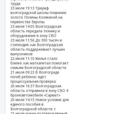
труда
23 июля
19:13
Триумф
волгоградской школы плавания:
золото Полины Козякиной на
первенстве Европы
23 июля
14:05
Волгоградская
область передала технику и
оборудование в зону СВО
23 июля
11:56
До 300 тысяч и
стипендия: как Волгоградская
область поддерживает лучших
выпускников
22 июля
11:10
Жильё стало
ближе: как маткапитал помогает
семьям Волгоградской области
21 июля
09:23
В Волгограде
погиб ребёнок: идёт
процессуальная проверка
20 июля
16:37
Волгоградская
область отправила в зону СВО 4
бронеавтомобиля «Сармат»
20 июля
14:15
Новое условие для
единого пособия в
Волгоградской области: с
21 июля нужен подтверждённый