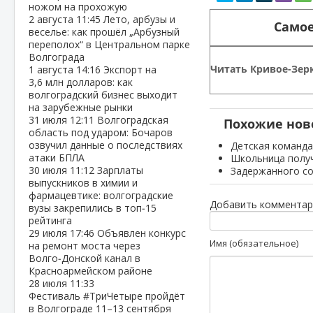
ножом на прохожую
2 августа
11:45
Лето, арбузы и
Самое
веселье: как прошёл „Арбузный
переполох“ в Центральном парке
Волгограда
Читать Кривое-Зерк
1 августа
14:16
Экспорт на
3,6 млн долларов: как
волгоградский бизнес выходит
на зарубежные рынки
31 июля
12:11
Волгоградская
Похожие нов
область под ударом: Бочаров
озвучил данные о последствиях
Детская команда
атаки БПЛА
Школьница получ
30 июля
11:12
Зарплаты
Задержанного со
выпускников в химии и
фармацевтике: волгоградские
Добавить комментар
вузы закрепились в топ‑15
рейтинга
29 июля
17:46
Объявлен конкурс
Имя (обязательное)
на ремонт моста через
Волго‑Донской канал в
Красноармейском районе
28 июля
11:33
Фестиваль #ТриЧетыре пройдёт
в Волгограде 11–13 сентября