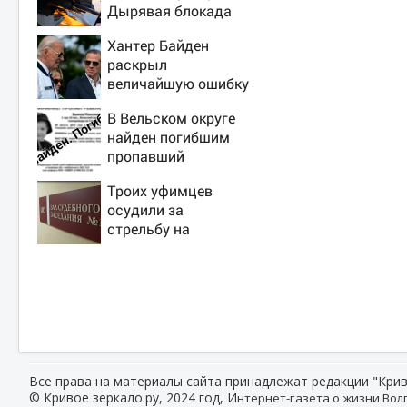
Дырявая блокада
Одессы - когда же в
Хантер Байден
командовании ВМФ
раскрыл
России за это
величайшую ошибку
полетят головы?
своего отца:
В Вельском округе
бездействие против
найден погибшим
Трампа
пропавший
полуторагодовалый
Троих уфимцев
ребёнок
осудили за
стрельбу на
кладбище в
Башкирии
Все права на материалы сайта принадлежат редакции "Крив
© Кривое зеркало.ру, 2024 год, И
нтернет-газета о жизни Волг