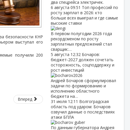
два спецрейса электричек.
6 августа
09:51
Топ профессий по
росту зарплат в 2026: кто
больше всех выиграл и где самые
высокие ставки
В первом полугодии 2026 года
тва безопасности КНР
рекордсменом по росту
рьером выступал его
зарплатных предложений стал
сварщик:…
5 августа
12:32
Бочаров:
няемые получили 200
бюджет‑2027 должен сочетать
осторожность, соцподдержку и
рост инвестиций
Андрей Бочаров сформулировал
задачи по формированию и
исполнению областного
бюджета на…
Вперед
31 июля
12:11
Волгоградская
область под ударом: Бочаров
озвучил данные о последствиях
атаки БПЛА
По данным губернатора Андрея