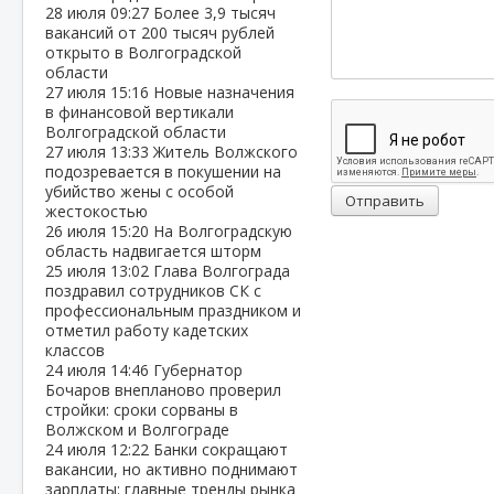
28 июля
09:27
Более 3,9 тысяч
вакансий от 200 тысяч рублей
открыто в Волгоградской
области
27 июля
15:16
Новые назначения
в финансовой вертикали
Волгоградской области
27 июля
13:33
Житель Волжского
подозревается в покушении на
убийство жены с особой
Отправить
жестокостью
26 июля
15:20
На Волгоградскую
область надвигается шторм
25 июля
13:02
Глава Волгограда
поздравил сотрудников СК с
профессиональным праздником и
отметил работу кадетских
классов
24 июля
14:46
Губернатор
Бочаров внепланово проверил
стройки: сроки сорваны в
Волжском и Волгограде
24 июля
12:22
Банки сокращают
вакансии, но активно поднимают
зарплаты: главные тренды рынка