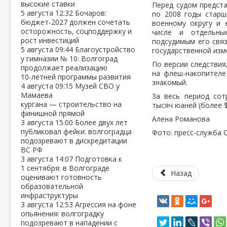
высокие ставки
Перед судом предста
5 августа
12:32
Бочаров:
по 2008 годы стар
бюджет‑2027 должен сочетать
военному округу и 
осторожность, соцподдержку и
числе и отдельны
рост инвестиций
подсудимым его свя
5 августа
09:44
Благоустройство
государственной изм
у гимназии № 10: Волгоград
По версии следствия
продолжает реализацию
на флеш-накопителе
10‑летней программы развития
знакомый.
4 августа
09:15
Музей СВО у
Мамаева
За весь период сот
кургана — строительство на
тысяч юаней (более $
финишной прямой
Алена Романова
3 августа
15:00
Более двух лет
публиковал фейки: волгоградца
Фото: пресс-служба 
подозревают в дискредитации
ВС РФ
3 августа
14:07
Подготовка к
1 сентября: в Волгограде
Назад
оценивают готовность
образовательной
инфраструктуры
3 августа
12:53
Агрессия на фоне
опьянения: волгоградку
подозревают в нападении с