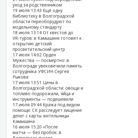
уход за родственником
19 июля
13:43
Ещё одну
библиотеку в Волгоградской
области переоборудуют по
модельному стандарту
18 июля
13:14
От квестов до
VR‑туров: в Камышине готовят к
открытию детский
просветительский центр
17 июля
14:02
Орден
Мужества — посмертно: в
Волгограде увековечили память
сотрудника УФСИН Сергея
Рыкова
17 июля
13:51
Цены в
Волгоградской области: овощи и
топливо подорожали, яйца и
инструменты — подешевели
17 июля
09:44
Кража под видом
помощи: СК расследует хищение
денег с карты жительницы
Камышина
16 июля
15:20
«После
матча — без пробок: в
Волгограде пустят