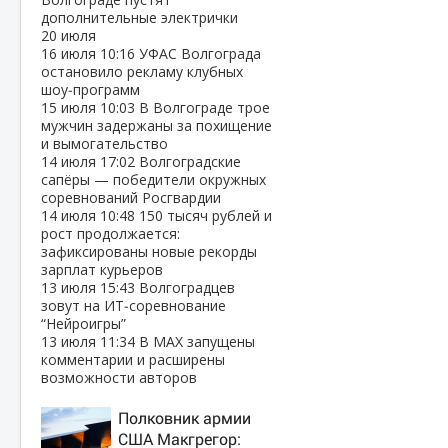
дополнительные электрички
20 июля
16 июля
10:16
УФАС Волгограда
остановило рекламу клубных
шоу‑программ
15 июля
10:03
В Волгограде трое
мужчин задержаны за похищение
и вымогательство
14 июля
17:02
Волгоградские
сапёры — победители окружных
соревнований Росгвардии
14 июля
10:48
150 тысяч рублей и
рост продолжается:
зафиксированы новые рекорды
зарплат курьеров
13 июля
15:43
Волгоградцев
зовут на ИТ‑соревнование
“Нейроигры”
13 июля
11:34
В МАХ запущены
комментарии и расширены
возможности авторов
Полковник армии
США Макгрегор: