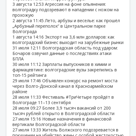
3 августа
12:53
Агрессия на фоне опьянения:
волгоградку подозревают в нападении с ножом на
прохожую
2 августа
11:45
Лето, арбузы и веселье: как прошёл
„Арбузный переполох“ в Центральном парке
Волгограда
1 августа
14:16
Экспорт на 3,6 млн долларов: как
волгоградский бизнес выходит на зарубежные рынки
31 июля
12:11
Волгоградская область под ударом:
Бочаров озвучил данные о последствиях атаки
БПЛА
30 июля
11:12
Зарплаты выпускников в химии и
фармацевтике: волгоградские вузы закрепились в
топ‑15 рейтинга
29 июля
17:46
Объявлен конкурс на ремонт моста
через Волго‑Донской канал в Красноармейском
районе
28 июля
11:33
Фестиваль #ТриЧетыре пройдёт в
Волгограде 11–13 сентября
28 июля
09:27
Более 3,9 тысяч вакансий от 200
тысяч рублей открыто в Волгоградской области
27 июля
15:16
Новые назначения в финансовой
вертикали Волгоградской области
27 июля
13:33
Житель Волжского подозревается в
покушении на убийство жены с особой жестокостью