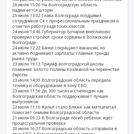
26 июля
15:20
На Волгоградскую область
надвигается шторм
25 июля
13:02
Глава Волгограда поздравил
сотрудников СК с профессиональным праздником и
отметил работу кадетских классов
24 июля
14:46
Губернатор Бочаров внепланово
проверил стройки: сроки сорваны в Волжском и
Волгограде
24 июля
12:22
Банки сокращают вакансии, но
активно поднимают зарплаты: главные тренды
рынка труда
23 июля
19:13
Триумф волгоградской школы
плавания: золото Полины Козякиной на первенстве
Европы
23 июля
14:05
Волгоградская область передала
технику и оборудование в зону СВО
23 июля
11:56
До 300 тысяч и стипендия: как
Волгоградская область поддерживает лучших
выпускников
22 июля
11:10
Жильё стало ближе: как маткапитал
помогает семьям Волгоградской области
21 июля
09:23
В Волгограде погиб ребёнок: идёт
процессуальная проверка
20 июля
16:37
Волгоградская область отправила в
зону СВО 4 бронеавтомобиля «Сармат»