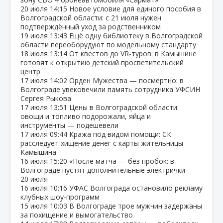
20 июля
14:15
Новое условие для единого пособия в
Волгоградской области: с 21 июля нужен
подтверждённый уход за родственником
19 июля
13:43
Ещё одну библиотеку в Волгоградской
области переоборудуют по модельному стандарту
18 июля
13:14
От квестов до VR‑туров: в Камышине
готовят к открытию детский просветительский
центр
17 июля
14:02
Орден Мужества — посмертно: в
Волгограде увековечили память сотрудника УФСИН
Сергея Рыкова
17 июля
13:51
Цены в Волгоградской области:
овощи и топливо подорожали, яйца и
инструменты — подешевели
17 июля
09:44
Кража под видом помощи: СК
расследует хищение денег с карты жительницы
Камышина
16 июля
15:20
«После матча — без пробок: в
Волгограде пустят дополнительные электрички
20 июля
16 июля
10:16
УФАС Волгограда остановило рекламу
клубных шоу‑программ
15 июля
10:03
В Волгограде трое мужчин задержаны
за похищение и вымогательство