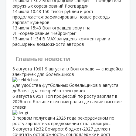
14 июля
17:02
Волгоградские сапёры — победители
окружных соревнований Росгвардии
14 июля
10:48
150 тысяч рублей и рост
продолжается: зафиксированы новые рекорды
зарплат курьеров
13 июля
15:43
Волгоградцев зовут на
ИТ‑соревнование “Нейроигры”
13 июля
11:34
В МАХ запущены комментарии и
расширены возможности авторов
Главные новости
6 августа
10:01
9 августа: в Волгограде — спецрейсы
электричек для болельщиков
Для удобства футбольных болельщиков 9 августа
добавят два спецрейса электричек.
6 августа
09:51
Топ профессий по росту зарплат в
2026: кто больше всех выиграл и где самые высокие
ставки
В первом полугодии 2026 года рекордсменом по
росту зарплатных предложений стал сварщик:…
5 августа
12:32
Бочаров: бюджет‑2027 должен
сочетать осторожность, соцподдержку и рост