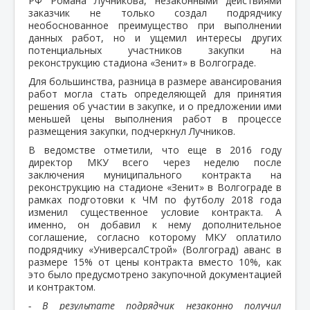
РФ Романа Лучникова, незаконными действиями
заказчик не только создал подрядчику
необоснованное преимущество при выполнении
данных работ, но и ущемил интересы других
потенциальных участников закупки на
реконструкцию стадиона «Зенит» в Волгограде.
Для большинства, разница в размере авансирования
работ могла стать определяющей для принятия
решения об участии в закупке, и о предложении ими
меньшей цены выполнения работ в процессе
размещения закупки, подчеркнул Лучников.
В ведомстве отметили, что еще в 2016 году
директор МКУ всего через неделю после
заключения муниципального контракта на
реконструкцию на стадионе «Зенит» в Волгограде в
рамках подготовки к ЧМ по футболу 2018 года
изменил существенное условие контракта. А
именно, он добавил к нему дополнительное
соглашение, согласно которому МКУ оплатило
подрядчику «УниверсалСтрой» (Волгоград) аванс в
размере 15% от цены контракта вместо 10%, как
это было предусмотрено закупочной документацией
и контрактом.
- В результате подрядчик незаконно получил