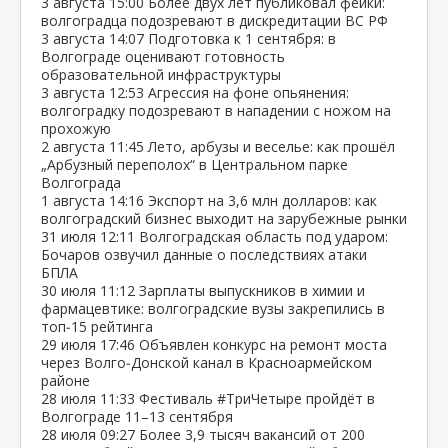
3 августа
15:00
Более двух лет публиковал фейки:
волгоградца подозревают в дискредитации ВС РФ
3 августа
14:07
Подготовка к 1 сентября: в
Волгограде оценивают готовность
образовательной инфраструктуры
3 августа
12:53
Агрессия на фоне опьянения:
волгоградку подозревают в нападении с ножом на
прохожую
2 августа
11:45
Лето, арбузы и веселье: как прошёл
„Арбузный переполох“ в Центральном парке
Волгограда
1 августа
14:16
Экспорт на 3,6 млн долларов: как
волгоградский бизнес выходит на зарубежные рынки
31 июля
12:11
Волгоградская область под ударом:
Бочаров озвучил данные о последствиях атаки
БПЛА
30 июля
11:12
Зарплаты выпускников в химии и
фармацевтике: волгоградские вузы закрепились в
топ‑15 рейтинга
29 июля
17:46
Объявлен конкурс на ремонт моста
через Волго‑Донской канал в Красноармейском
районе
28 июля
11:33
Фестиваль #ТриЧетыре пройдёт в
Волгограде 11–13 сентября
28 июля
09:27
Более 3,9 тысяч вакансий от 200