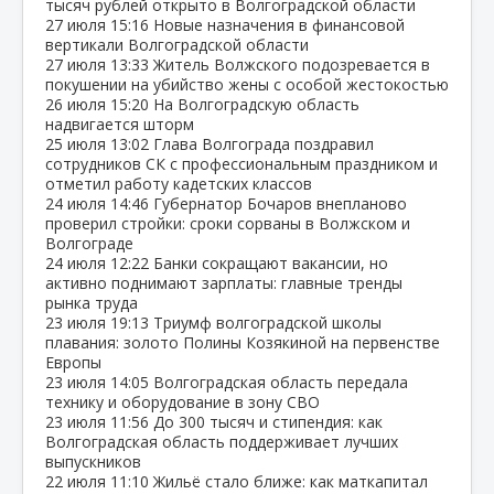
тысяч рублей открыто в Волгоградской области
27 июля
15:16
Новые назначения в финансовой
вертикали Волгоградской области
27 июля
13:33
Житель Волжского подозревается в
покушении на убийство жены с особой жестокостью
26 июля
15:20
На Волгоградскую область
надвигается шторм
25 июля
13:02
Глава Волгограда поздравил
сотрудников СК с профессиональным праздником и
отметил работу кадетских классов
24 июля
14:46
Губернатор Бочаров внепланово
проверил стройки: сроки сорваны в Волжском и
Волгограде
24 июля
12:22
Банки сокращают вакансии, но
активно поднимают зарплаты: главные тренды
рынка труда
23 июля
19:13
Триумф волгоградской школы
плавания: золото Полины Козякиной на первенстве
Европы
23 июля
14:05
Волгоградская область передала
технику и оборудование в зону СВО
23 июля
11:56
До 300 тысяч и стипендия: как
Волгоградская область поддерживает лучших
выпускников
22 июля
11:10
Жильё стало ближе: как маткапитал