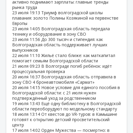
активно поднимают зарплаты: главные тренды
рынка труда
23 июля
19:13
Триумф волгоградской школы
плавания: золото Полины Козякиной на первенстве
Европы
23 июля
14:05
Волгоградская область передала
технику и оборудование в зону СВО
23 июля
11:56
До 300 тысяч и стипендия: как
Волгоградская область поддерживает лучших
выпускников
22 июля
11:10
Жильё стало ближе: как маткапитал
помогает семьям Волгоградской области
21 июля
09:23
В Волгограде погиб ребёнок: идёт
процессуальная проверка
20 июля
16:37
Волгоградская область отправила в
зону СВО 4 бронеавтомобиля «Сармат»
20 июля
14:15
Новое условие для единого пособия в
Волгоградской области: с 21 июля нужен
подтверждённый уход за родственником
19 июля
13:43
Ещё одну библиотеку в Волгоградской
области переоборудуют по модельному стандарту
18 июля
13:14
От квестов до VR‑туров: в Камышине
готовят к открытию детский просветительский
центр
17 июля
14:02
Орден Мужества — посмертно: в