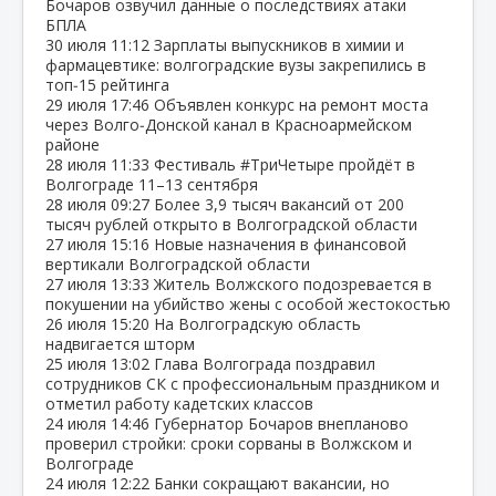
Бочаров озвучил данные о последствиях атаки
БПЛА
30 июля
11:12
Зарплаты выпускников в химии и
фармацевтике: волгоградские вузы закрепились в
топ‑15 рейтинга
29 июля
17:46
Объявлен конкурс на ремонт моста
через Волго‑Донской канал в Красноармейском
районе
28 июля
11:33
Фестиваль #ТриЧетыре пройдёт в
Волгограде 11–13 сентября
28 июля
09:27
Более 3,9 тысяч вакансий от 200
тысяч рублей открыто в Волгоградской области
27 июля
15:16
Новые назначения в финансовой
вертикали Волгоградской области
27 июля
13:33
Житель Волжского подозревается в
покушении на убийство жены с особой жестокостью
26 июля
15:20
На Волгоградскую область
надвигается шторм
25 июля
13:02
Глава Волгограда поздравил
сотрудников СК с профессиональным праздником и
отметил работу кадетских классов
24 июля
14:46
Губернатор Бочаров внепланово
проверил стройки: сроки сорваны в Волжском и
Волгограде
24 июля
12:22
Банки сокращают вакансии, но