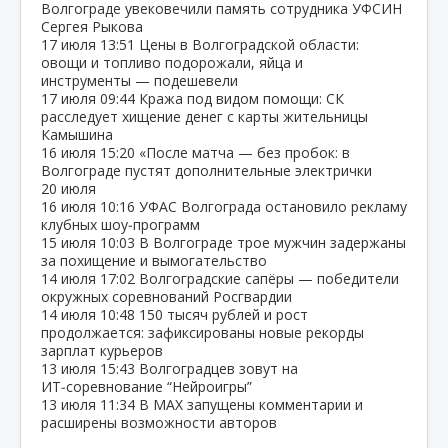
Волгограде увековечили память сотрудника УФСИН
Сергея Рыкова
17 июля
13:51
Цены в Волгоградской области:
овощи и топливо подорожали, яйца и
инструменты — подешевели
17 июля
09:44
Кража под видом помощи: СК
расследует хищение денег с карты жительницы
Камышина
16 июля
15:20
«После матча — без пробок: в
Волгограде пустят дополнительные электрички
20 июля
16 июля
10:16
УФАС Волгограда остановило рекламу
клубных шоу‑программ
15 июля
10:03
В Волгограде трое мужчин задержаны
за похищение и вымогательство
14 июля
17:02
Волгоградские сапёры — победители
окружных соревнований Росгвардии
14 июля
10:48
150 тысяч рублей и рост
продолжается: зафиксированы новые рекорды
зарплат курьеров
13 июля
15:43
Волгоградцев зовут на
ИТ‑соревнование “Нейроигры”
13 июля
11:34
В МАХ запущены комментарии и
расширены возможности авторов