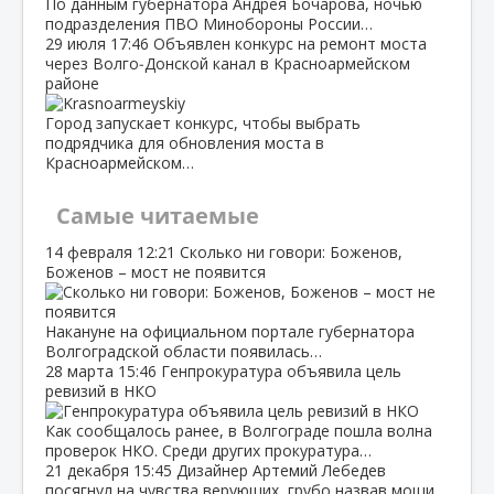
По данным губернатора Андрея Бочарова, ночью
подразделения ПВО Минобороны России…
29 июля
17:46
Объявлен конкурс на ремонт моста
через Волго‑Донской канал в Красноармейском
районе
Город запускает конкурс, чтобы выбрать
подрядчика для обновления моста в
Красноармейском…
Самые читаемые
14 февраля
12:21
Сколько ни говори: Боженов,
Боженов – мост не появится
Накануне на официальном портале губернатора
Волгоградской области появилась…
28 марта
15:46
Генпрокуратура объявила цель
ревизий в НКО
Как сообщалось ранее, в Волгограде пошла волна
проверок НКО. Среди других прокуратура…
21 декабря
15:45
Дизайнер Артемий Лебедев
посягнул на чувства верующих, грубо назвав мощи