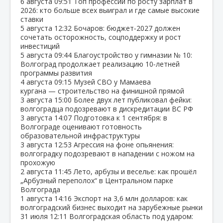
6 августа
09:51
Топ профессий по росту зарплат в
2026: кто больше всех выиграл и где самые высокие
ставки
5 августа
12:32
Бочаров: бюджет‑2027 должен
сочетать осторожность, соцподдержку и рост
инвестиций
5 августа
09:44
Благоустройство у гимназии № 10:
Волгоград продолжает реализацию 10‑летней
программы развития
4 августа
09:15
Музей СВО у Мамаева
кургана — строительство на финишной прямой
3 августа
15:00
Более двух лет публиковал фейки:
волгоградца подозревают в дискредитации ВС РФ
3 августа
14:07
Подготовка к 1 сентября: в
Волгограде оценивают готовность
образовательной инфраструктуры
3 августа
12:53
Агрессия на фоне опьянения:
волгоградку подозревают в нападении с ножом на
прохожую
2 августа
11:45
Лето, арбузы и веселье: как прошёл
„Арбузный переполох“ в Центральном парке
Волгограда
1 августа
14:16
Экспорт на 3,6 млн долларов: как
волгоградский бизнес выходит на зарубежные рынки
31 июля
12:11
Волгоградская область под ударом: