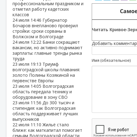
профессиональным праздником и
отметил работу кадетских
Самое
классов
24 июля
14:46
Губернатор
Бочаров внепланово проверил
Читать Кривое-Зерк
стройки: сроки сорваны в
Волжском и Волгограде
24 июля
12:22
Банки сокращают
Добавить комментар
вакансии, но активно поднимают
зарплаты: главные тренды рынка
труда
Имя (обязательное)
23 июля
19:13
Триумф
волгоградской школы плавания:
золото Полины Козякиной на
первенстве Европы
23 июля
14:05
Волгоградская
область передала технику и
оборудование в зону СВО
23 июля
11:56
До 300 тысяч и
стипендия: как Волгоградская
область поддерживает лучших
выпускников
22 июля
11:10
Жильё стало
ближе: как маткапитал помогает
семьям Волгоградской области