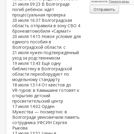
21 июля
09:23
В Волгограде
погиб ребёнок: идёт
Отправить
процессуальная проверка
20 июля
16:37
Волгоградская
область отправила в зону СВО 4
бронеавтомобиля «Сармат»
20 июля
14:15
Новое условие для
единого пособия в
Волгоградской области: с
21 июля нужен подтверждённый
уход за родственником
19 июля
13:43
Ещё одну
библиотеку в Волгоградской
области переоборудуют по
модельному стандарту
18 июля
13:14
От квестов до
VR‑туров: в Камышине готовят к
открытию детский
просветительский центр
17 июля
14:02
Орден
Мужества — посмертно: в
Волгограде увековечили память
сотрудника УФСИН Сергея
Рыкова
17 июля
13:51
Цены в