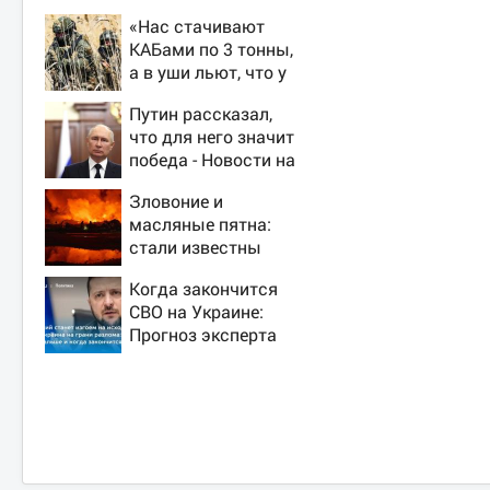
«Нас стачивают
КАБами по 3 тонны,
а в уши льют, что у
русских «нет
Путин рассказал,
резервов»
что для него значит
победа - Новости на
Вести.ru
Зловоние и
масляные пятна:
стали известны
новые детали
Когда закончится
ночного удара РФ
СВО на Украине:
по Киеву
Прогноз эксперта
на 2026 год,
последние новости
о боевых действиях