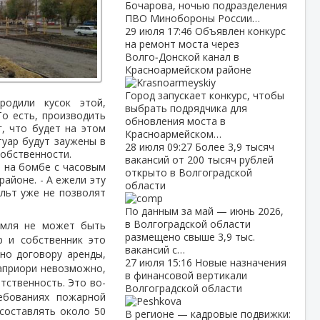
Бочарова, ночью подразделения
ПВО Минобороны России…
29 июля
17:46
Объявлен конкурс
на ремонт моста через
Волго‑Донской канал в
Красноармейском районе
Город запускает конкурс, чтобы
родили кусок этой,
выбрать подрядчика для
о есть, производить
обновления моста в
, что будет на этом
Красноармейском…
туар будут заужены в
28 июля
09:27
Более 3,9 тысяч
собственности.
вакансий от 200 тысяч рублей
ь на бомбе с часовым
открыто в Волгоградской
районе. - А ежели эту
области
альт уже не позволят
По данным за май — июнь 2026,
в Волгоградской области
земля не может быть
размещено свыше 3,9 тыс.
р и собственник это
вакансий с…
сно договору аренды,
27 июля
15:16
Новые назначения
априори невозможно,
в финансовой вертикали
тственность. Это во-
Волгоградской области
ебованиях пожарной
составлять около 50
В регионе — кадровые подвижки: