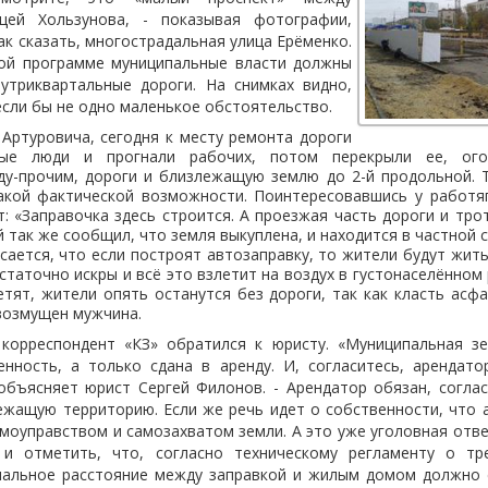
цей Хользунова, - показывая фотографии,
ак сказать, многострадальная улица Ерёменко.
ой программе муниципальные власти должны
утриквартальные дороги. На снимках видно,
 если бы не одно маленькое обстоятельство.
Артуровича, сегодня к месту ремонта дороги
ные люди и прогнали рабочих, потом перекрыли ее, ого
ду-прочим, дороги и близлежащую землю до 2-й продольной. Т
акой фактической возможности. Поинтересовавшись у работяг
т: «Заправочка здесь строится. А проезжая часть дороги и тро
й так же сообщил, что земля выкуплена, и находится в частной 
ается, что если построят автозаправку, то жители будут жит
таточно искры и всё это взлетит на воздух в густонаселённом 
етят, жители опять останутся без дороги, так как класть асф
 возмущен мужчина.
корреспондент «КЗ» обратился к юристу. «Муниципальная 
енность, а только сдана в аренду. И, согласитесь, арендато
объясняет юрист Сергей Филонов. - Арендатор обязан, согла
ежащую территорию. Если же речь идет о собственности, что 
амоуправством и самозахватом земли. А это уже уголовная отве
 и отметить, что, согласно техническому регламенту о тр
мальное расстояние между заправкой и жилым домом должно 