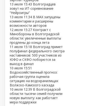
13 июля
15:43
Волгоградцев
зовут на ИТ‑соревнование
“Нейроигры”
13 июля
11:34
В МАХ запущены
комментарии и расширены
возможности авторов
12 июля
15:27
Контракт с
Минобороны в Волгоградской
области: увеличенные выплаты
продлены до конца лета
11 июля
15:18
Волгоград примет
полуфинал федерального смотра
наставников: 500 участников из
ЮФО и СКФО поборются за
выход в финал
10 июля
15:51
Водохозяйственный прогноз:
рабочая группа оценила
ситуацию на водохранилищах
Волжско‑Камского каскада
10 июля
12:39
В Волгоградской
области тысячи семей получили
новую выплату: как работает
мера поддержки