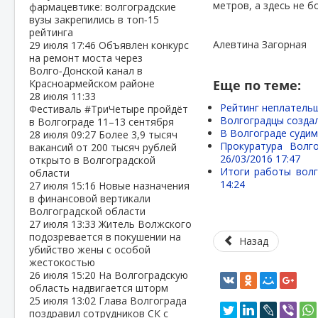
метров, а здесь не б
фармацевтике: волгоградские
вузы закрепились в топ‑15
рейтинга
Алевтина Загорная
29 июля
17:46
Объявлен конкурс
на ремонт моста через
Волго‑Донской канал в
Красноармейском районе
Еще по теме:
28 июля
11:33
Рейтинг неплательщ
Фестиваль #ТриЧетыре пройдёт
Волгоградцы созда
в Волгограде 11–13 сентября
В Волгограде судим
28 июля
09:27
Более 3,9 тысяч
Прокуратура Волг
вакансий от 200 тысяч рублей
26/03/2016 17:47
открыто в Волгоградской
Итоги работы волг
области
14:24
27 июля
15:16
Новые назначения
в финансовой вертикали
Волгоградской области
27 июля
13:33
Житель Волжского
подозревается в покушении на
Назад
убийство жены с особой
жестокостью
26 июля
15:20
На Волгоградскую
область надвигается шторм
25 июля
13:02
Глава Волгограда
поздравил сотрудников СК с