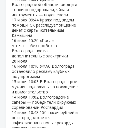
Волгоградской области: овощи и
топливо подорожали, яйца и
инструменты — подешевели
17 июля
09:44
Кража под видом
помощи: СК расследует хищение
денег с карты жительницы
Камышина
16 июля
15:20
«После
матча — без пробок: в
Волгограде пустят
дополнительные электрички
20 июля
16 июля
10:16
УФАС Волгограда
остановило рекламу клубных
шоу‑программ
15 июля
10:03
В Волгограде трое
мужчин задержаны за похищение
и вымогательство
14 июля
17:02
Волгоградские
сапёры — победители окружных
соревнований Росгвардии
14 июля
10:48
150 тысяч рублей и
рост продолжается:
зафиксированы новые рекорды
зарплат курьеров