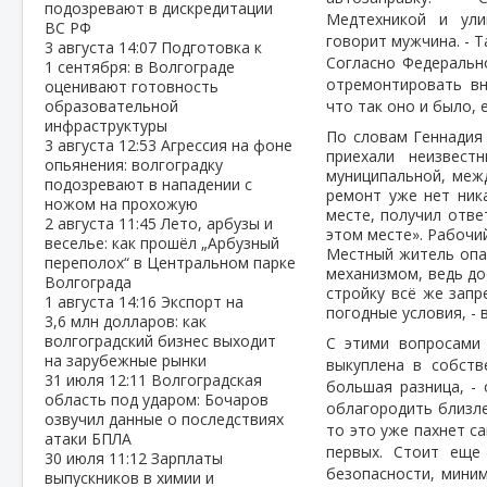
подозревают в дискредитации
Медтехникой и ули
ВС РФ
говорит мужчина. - Т
3 августа
14:07
Подготовка к
Согласно Федеральн
1 сентября: в Волгограде
отремонтировать вн
оценивают готовность
образовательной
что так оно и было,
инфраструктуры
По словам Геннадия 
3 августа
12:53
Агрессия на фоне
приехали неизвест
опьянения: волгоградку
муниципальной, меж
подозревают в нападении с
ремонт уже нет ник
ножом на прохожую
месте, получил отве
2 августа
11:45
Лето, арбузы и
этом месте». Рабочи
веселье: как прошёл „Арбузный
Местный житель опас
переполох“ в Центральном парке
механизмом, ведь дос
Волгограда
стройку всё же запр
1 августа
14:16
Экспорт на
погодные условия, -
3,6 млн долларов: как
волгоградский бизнес выходит
С этими вопросами 
на зарубежные рынки
выкуплена в собств
31 июля
12:11
Волгоградская
большая разница, - 
область под ударом: Бочаров
облагородить близл
озвучил данные о последствиях
то это уже пахнет с
атаки БПЛА
первых. Стоит еще
30 июля
11:12
Зарплаты
безопасности, мини
выпускников в химии и