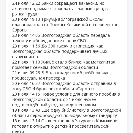
24 июля
12:22
Банки сокращают вакансии, но
активно поднимают зарплаты: главные тренды
рынка труда
23 июля
19:13
Триумф волгоградской школы
плавания: золото Полины Козякиной на первенстве
Европы
23 июля
14:05
Волгоградская область передала
технику и оборудование в зону СВО
23 июля
11:56
До 300 тысяч и стипендия: как
Волгоградская область поддерживает лучших
выпускников
22 июля
11:10
Жильё стало ближе: как маткапитал
помогает семьям Волгоградской области
21 июля
09:23
В Волгограде погиб ребёнок: идёт
процессуальная проверка
20 июля
16:37
Волгоградская область отправила в
зону СВО 4 бронеавтомобиля «Сармат»
20 июля
14:15
Новое условие для единого пособия в
Волгоградской области: с 21 июля нужен
подтверждённый уход за родственником
19 июля
13:43
Ещё одну библиотеку в Волгоградской
области переоборудуют по модельному стандарту
18 июля
13:14
От квестов до VR‑туров: в Камышине
готовят к открытию детский просветительский
центр