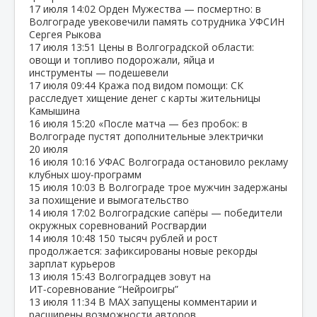
17 июля
14:02
Орден Мужества — посмертно: в
Волгограде увековечили память сотрудника УФСИН
Сергея Рыкова
17 июля
13:51
Цены в Волгоградской области:
овощи и топливо подорожали, яйца и
инструменты — подешевели
17 июля
09:44
Кража под видом помощи: СК
расследует хищение денег с карты жительницы
Камышина
16 июля
15:20
«После матча — без пробок: в
Волгограде пустят дополнительные электрички
20 июля
16 июля
10:16
УФАС Волгограда остановило рекламу
клубных шоу‑программ
15 июля
10:03
В Волгограде трое мужчин задержаны
за похищение и вымогательство
14 июля
17:02
Волгоградские сапёры — победители
окружных соревнований Росгвардии
14 июля
10:48
150 тысяч рублей и рост
продолжается: зафиксированы новые рекорды
зарплат курьеров
13 июля
15:43
Волгоградцев зовут на
ИТ‑соревнование “Нейроигры”
13 июля
11:34
В МАХ запущены комментарии и
расширены возможности авторов