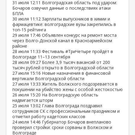
31 июля
12:11
Волгоградская область под ударом:
Бочаров озвучил данные о последствиях атаки
БПЛА
30 июля
11:12
Зарплаты выпускников в химии и
фармацевтике: волгоградские вузы закрепились в
топ‑15 рейтинга
29 июля
17:46
Объявлен конкурс на ремонт моста
через Волго‑Донской канал в Красноармейском
районе
28 июля
11:33
Фестиваль #ТриЧетыре пройдёт в
Волгограде 11–13 сентября
28 июля
09:27
Более 3,9 тысяч вакансий от 200
тысяч рублей открыто в Волгоградской области
27 июля
15:16
Новые назначения в финансовой
вертикали Волгоградской области
27 июля
13:33
Житель Волжского подозревается в
покушении на убийство жены с особой жестокостью
26 июля
15:20
На Волгоградскую область
надвигается шторм
25 июля
13:02
Глава Волгограда поздравил
сотрудников СК с профессиональным праздником и
отметил работу кадетских классов
24 июля
14:46
Губернатор Бочаров внепланово
проверил стройки: сроки сорваны в Волжском и
Волгограде