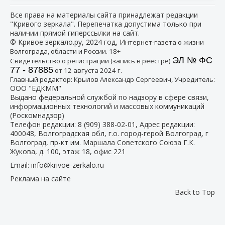
Все права на материалы сайта принадлежат редакции
"Кривого зеркала". Перепечатка допустима только при
наличии прямой гиперссылки на сайт.
© Кривое зеркало.ру, 2024 год, И
нтернет-газета о жизни
Волгограда, области и России. 18+
ЭЛ № ФС
Свидетельство о регистрации (запись в реестре)
77 - 87885
от 12 августа 2024 г.
:
Главный редактор: Крылов Александр Сергеевич, Учредитель
ООО "ЕДКММ"
Выдано федеральной службой по надзору в сфере связи,
информационных технологий и массовых коммуникаций
(Роскомнадзор)
Телефон редакции:
8 (909) 388-02-01
, Адрес редакции:
400048, Волгоградская обл, г.о. город-герой Волгоград, г
Волгоград, пр-кт им. Маршала Советского Союза Г.К.
Жукова, д. 100, этаж 18, офис 221
Email:
info@krivoe-zerkalo.ru
Реклама на сайте
Back to Top