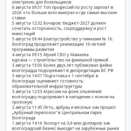
электричек для болельщиков
6 августа
09:51
Топ профессий по росту зарплат в
2026: кто больше всех выиграл и где самые высокие
ставки
5 августа
12:32
Бочаров: бюджет‑2027 должен
сочетать осторожность, соцподдержку и рост
инвестиций
5 августа
09:44
Благоустройство у гимназии № 10:
Волгоград продолжает реализацию 10‑летней
программы развития
4 августа
09:15
Музей СВО у Мамаева
кургана — строительство на финишной прямой
3 августа
15:00
Более двух лет публиковал фейки:
волгоградца подозревают в дискредитации ВС РФ
3 августа
14:07
Подготовка к 1 сентября: в
Волгограде оценивают готовность
образовательной инфраструктуры
3 августа
12:53
Агрессия на фоне опьянения:
волгоградку подозревают в нападении с ножом на
прохожую
2 августа
11:45
Лето, арбузы и веселье: как прошёл
„Арбузный переполох“ в Центральном парке
Волгограда
1 августа
14:16
Экспорт на 3,6 млн долларов: как
волгоградский бизнес выходит на зарубежные рынки