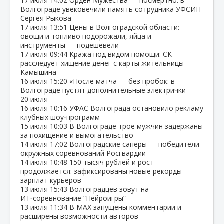
17 июля
14:02
Орден Мужества — посмертно: в
Волгограде увековечили память сотрудника УФСИН
Сергея Рыкова
17 июля
13:51
Цены в Волгоградской области:
овощи и топливо подорожали, яйца и
инструменты — подешевели
17 июля
09:44
Кража под видом помощи: СК
расследует хищение денег с карты жительницы
Камышина
16 июля
15:20
«После матча — без пробок: в
Волгограде пустят дополнительные электрички
20 июля
16 июля
10:16
УФАС Волгограда остановило рекламу
клубных шоу‑программ
15 июля
10:03
В Волгограде трое мужчин задержаны
за похищение и вымогательство
14 июля
17:02
Волгоградские сапёры — победители
окружных соревнований Росгвардии
14 июля
10:48
150 тысяч рублей и рост
продолжается: зафиксированы новые рекорды
зарплат курьеров
13 июля
15:43
Волгоградцев зовут на
ИТ‑соревнование “Нейроигры”
13 июля
11:34
В МАХ запущены комментарии и
расширены возможности авторов