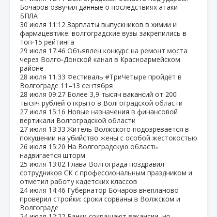
Бочаров озвучил данные о последствиях атаки
БПЛА
30 июля
11:12
Зарплаты выпускников в химии и
фармацевтике: волгоградские вузы закрепились в
топ‑15 рейтинга
29 июля
17:46
Объявлен конкурс на ремонт моста
через Волго‑Донской канал в Красноармейском
районе
28 июля
11:33
Фестиваль #ТриЧетыре пройдёт в
Волгограде 11–13 сентября
28 июля
09:27
Более 3,9 тысяч вакансий от 200
тысяч рублей открыто в Волгоградской области
27 июля
15:16
Новые назначения в финансовой
вертикали Волгоградской области
27 июля
13:33
Житель Волжского подозревается в
покушении на убийство жены с особой жестокостью
26 июля
15:20
На Волгоградскую область
надвигается шторм
25 июля
13:02
Глава Волгограда поздравил
сотрудников СК с профессиональным праздником и
отметил работу кадетских классов
24 июля
14:46
Губернатор Бочаров внепланово
проверил стройки: сроки сорваны в Волжском и
Волгограде
24 июля
12:22
Банки сокращают вакансии, но