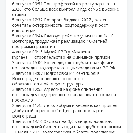
6 августа
09:51
Топ профессий по росту зарплат в
2026: кто больше всех выиграл и где самые высокие
ставки
5 августа
12:32
Бочаров: бюджет‑2027 должен
сочетать осторожность, соцподдержку и рост
инвестиций
5 августа
09:44
Благоустройство у гимназии № 10:
Волгоград продолжает реализацию 10‑летней
программы развития
4 августа
09:15
Музей СВО у Мамаева
кургана — строительство на финишной прямой
3 августа
15:00
Более двух лет публиковал фейки:
волгоградца подозревают в дискредитации ВС РФ
3 августа
14:07
Подготовка к 1 сентября: в
Волгограде оценивают готовность
образовательной инфраструктуры
3 августа
12:53
Агрессия на фоне опьянения:
волгоградку подозревают в нападении с ножом на
прохожую
2 августа
11:45
Лето, арбузы и веселье: как прошёл
„Арбузный переполох“ в Центральном парке
Волгограда
1 августа
14:16
Экспорт на 3,6 млн долларов: как
волгоградский бизнес выходит на зарубежные рынки
31 июля
12:11
Волгоградская область под ударом: