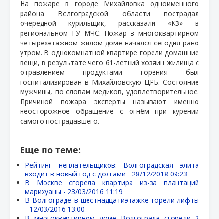
На пожаре в городе Михайловка одноименного
района Волгоградской области пострадал
очередной курильщик, рассказали «КЗ» в
региональном ГУ МЧС. Пожар в многоквартирном
четырёхэтажном жилом доме начался сегодня рано
утром. В однокомнатной квартире горели домашние
вещи, в результате чего 61-летний хозяин жилища с
отравлением продуктами горения был
госпитализирован в Михайловскую ЦРБ. Состояние
мужчины, по словам медиков, удовлетворительное.
Причиной пожара эксперты называют именно
неосторожное обращение с огнём при курении
самого пострадавшего.
Еще по теме:
Рейтинг неплательщиков: Волгоградская элита
входит в новый год с долгами -
28/12/2018 09:23
В Москве сгорела квартира из-за плантаций
марихуаны -
23/03/2016 11:19
В Волгограде в шестнадцатиэтажке горели лифты
-
12/03/2016 13:00
В многоквартирном доме Волгограда сгорели 2