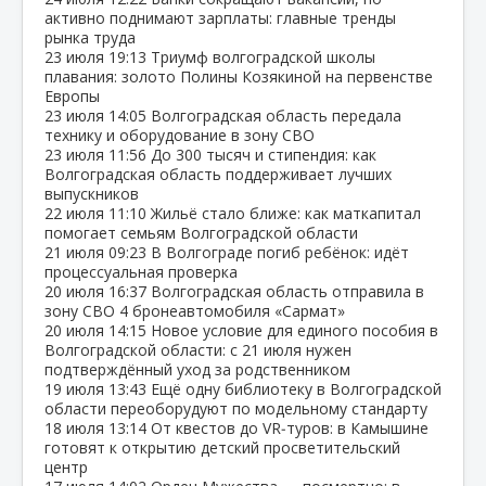
активно поднимают зарплаты: главные тренды
рынка труда
23 июля
19:13
Триумф волгоградской школы
плавания: золото Полины Козякиной на первенстве
Европы
23 июля
14:05
Волгоградская область передала
технику и оборудование в зону СВО
23 июля
11:56
До 300 тысяч и стипендия: как
Волгоградская область поддерживает лучших
выпускников
22 июля
11:10
Жильё стало ближе: как маткапитал
помогает семьям Волгоградской области
21 июля
09:23
В Волгограде погиб ребёнок: идёт
процессуальная проверка
20 июля
16:37
Волгоградская область отправила в
зону СВО 4 бронеавтомобиля «Сармат»
20 июля
14:15
Новое условие для единого пособия в
Волгоградской области: с 21 июля нужен
подтверждённый уход за родственником
19 июля
13:43
Ещё одну библиотеку в Волгоградской
области переоборудуют по модельному стандарту
18 июля
13:14
От квестов до VR‑туров: в Камышине
готовят к открытию детский просветительский
центр