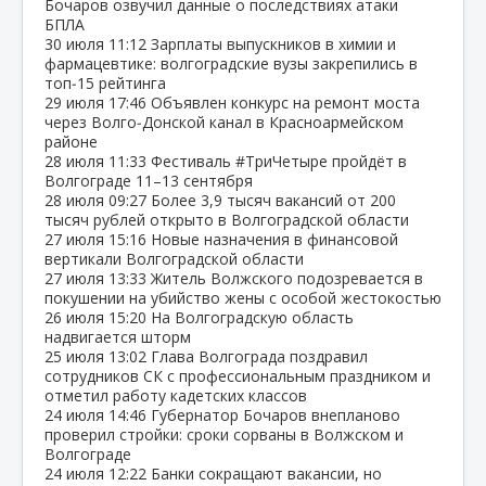
Бочаров озвучил данные о последствиях атаки
БПЛА
30 июля
11:12
Зарплаты выпускников в химии и
фармацевтике: волгоградские вузы закрепились в
топ‑15 рейтинга
29 июля
17:46
Объявлен конкурс на ремонт моста
через Волго‑Донской канал в Красноармейском
районе
28 июля
11:33
Фестиваль #ТриЧетыре пройдёт в
Волгограде 11–13 сентября
28 июля
09:27
Более 3,9 тысяч вакансий от 200
тысяч рублей открыто в Волгоградской области
27 июля
15:16
Новые назначения в финансовой
вертикали Волгоградской области
27 июля
13:33
Житель Волжского подозревается в
покушении на убийство жены с особой жестокостью
26 июля
15:20
На Волгоградскую область
надвигается шторм
25 июля
13:02
Глава Волгограда поздравил
сотрудников СК с профессиональным праздником и
отметил работу кадетских классов
24 июля
14:46
Губернатор Бочаров внепланово
проверил стройки: сроки сорваны в Волжском и
Волгограде
24 июля
12:22
Банки сокращают вакансии, но