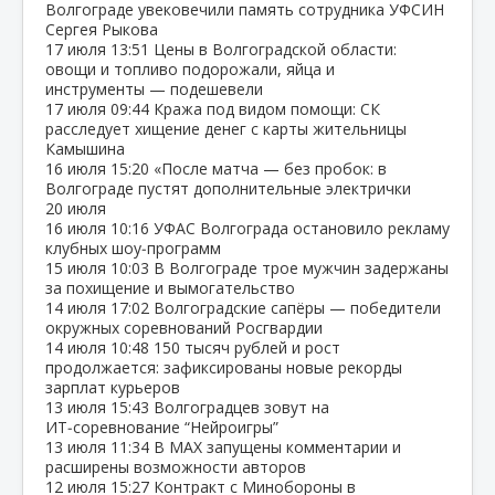
Волгограде увековечили память сотрудника УФСИН
Сергея Рыкова
17 июля
13:51
Цены в Волгоградской области:
овощи и топливо подорожали, яйца и
инструменты — подешевели
17 июля
09:44
Кража под видом помощи: СК
расследует хищение денег с карты жительницы
Камышина
16 июля
15:20
«После матча — без пробок: в
Волгограде пустят дополнительные электрички
20 июля
16 июля
10:16
УФАС Волгограда остановило рекламу
клубных шоу‑программ
15 июля
10:03
В Волгограде трое мужчин задержаны
за похищение и вымогательство
14 июля
17:02
Волгоградские сапёры — победители
окружных соревнований Росгвардии
14 июля
10:48
150 тысяч рублей и рост
продолжается: зафиксированы новые рекорды
зарплат курьеров
13 июля
15:43
Волгоградцев зовут на
ИТ‑соревнование “Нейроигры”
13 июля
11:34
В МАХ запущены комментарии и
расширены возможности авторов
12 июля
15:27
Контракт с Минобороны в