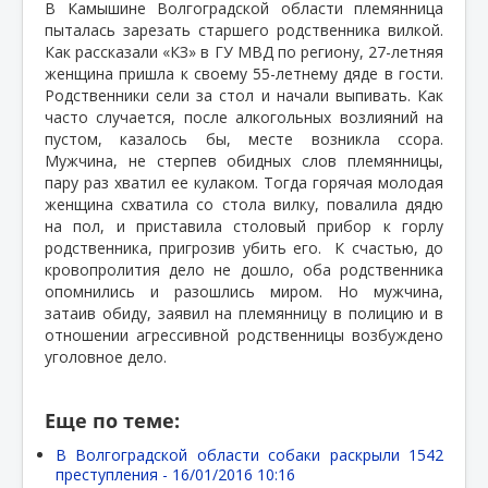
В Камышине Волгоградской области племянница
пыталась зарезать старшего родственника вилкой.
Как рассказали «КЗ» в ГУ МВД по региону, 27-летняя
женщина пришла к своему 55-летнему дяде в гости.
Родственники сели за стол и начали выпивать. Как
часто случается, после алкогольных возлияний на
пустом, казалось бы, месте возникла ссора.
Мужчина, не стерпев обидных слов племянницы,
пару раз хватил ее кулаком. Тогда горячая молодая
женщина схватила со стола вилку, повалила дядю
на пол, и приставила столовый прибор к горлу
родственника, пригрозив убить его.
К счастью, до
кровопролития дело не дошло, оба родственника
опомнились и разошлись миром. Но мужчина,
затаив обиду, заявил на племянницу в полицию и в
отношении агрессивной родственницы возбуждено
уголовное дело.
Еще по теме:
В Волгоградской области собаки раскрыли 1542
преступления -
16/01/2016 10:16