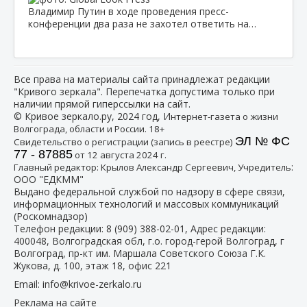
Владимир Путин в ходе проведения пресс-
конференции два раза не захотел ответить на…
Все права на материалы сайта принадлежат редакции
"Кривого зеркала". Перепечатка допустима только при
наличии прямой гиперссылки на сайт.
© Кривое зеркало.ру, 2024 год, И
нтернет-газета о жизни
Волгограда, области и России. 18+
ЭЛ № ФС
Свидетельство о регистрации (запись в реестре)
77 - 87885
от 12 августа 2024 г.
:
Главный редактор: Крылов Александр Сергеевич, Учредитель
ООО "ЕДКММ"
Выдано федеральной службой по надзору в сфере связи,
информационных технологий и массовых коммуникаций
(Роскомнадзор)
Телефон редакции:
8 (909) 388-02-01
, Адрес редакции:
400048, Волгоградская обл, г.о. город-герой Волгоград, г
Волгоград, пр-кт им. Маршала Советского Союза Г.К.
Жукова, д. 100, этаж 18, офис 221
Email:
info@krivoe-zerkalo.ru
Реклама на сайте