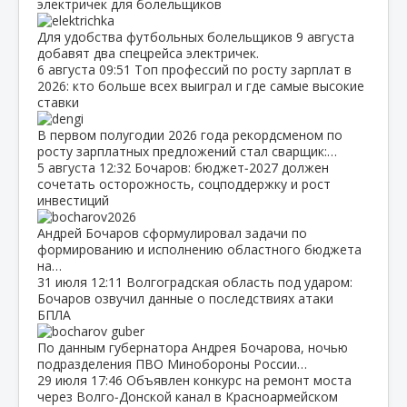
электричек для болельщиков
Для удобства футбольных болельщиков 9 августа
добавят два спецрейса электричек.
6 августа
09:51
Топ профессий по росту зарплат в
2026: кто больше всех выиграл и где самые высокие
ставки
В первом полугодии 2026 года рекордсменом по
росту зарплатных предложений стал сварщик:…
5 августа
12:32
Бочаров: бюджет‑2027 должен
сочетать осторожность, соцподдержку и рост
инвестиций
Андрей Бочаров сформулировал задачи по
формированию и исполнению областного бюджета
на…
31 июля
12:11
Волгоградская область под ударом:
Бочаров озвучил данные о последствиях атаки
БПЛА
По данным губернатора Андрея Бочарова, ночью
подразделения ПВО Минобороны России…
29 июля
17:46
Объявлен конкурс на ремонт моста
через Волго‑Донской канал в Красноармейском