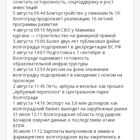
сочетать осторожность, соцподдержку и рост
инвестиций
5 августа
09:44
Благоустройство у гимназии № 10:
Волгоград продолжает реализацию 10‑летней
программы развития
4 августа
09:15
Музей СВО у Мамаева
кургана — строительство на финишной прямой
3 августа
15:00
Более двух лет публиковал фейки:
волгоградца подозревают в дискредитации ВС РФ
3 августа
14:07
Подготовка к 1 сентября: в
Волгограде оценивают готовность
образовательной инфраструктуры
3 августа
12:53
Агрессия на фоне опьянения:
волгоградку подозревают в нападении с ножом на
прохожую
2 августа
11:45
Лето, арбузы и веселье: как прошёл
„Арбузный переполох“ в Центральном парке
Волгограда
1 августа
14:16
Экспорт на 3,6 млн долларов: как
волгоградский бизнес выходит на зарубежные рынки
31 июля
12:11
Волгоградская область под ударом:
Бочаров озвучил данные о последствиях атаки
БПЛА
30 июля
11:12
Зарплаты выпускников в химии и
фармацевтике: волгоградские вузы закрепились в