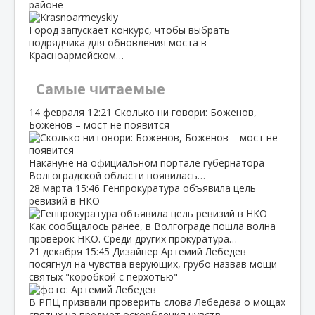
районе
Город запускает конкурс, чтобы выбрать
подрядчика для обновления моста в
Красноармейском…
Самые читаемые
14 февраля
12:21
Сколько ни говори: Боженов,
Боженов – мост не появится
Накануне на официальном портале губернатора
Волгоградской области появилась…
28 марта
15:46
Генпрокуратура объявила цель
ревизий в НКО
Как сообщалось ранее, в Волгограде пошла волна
проверок НКО. Среди других прокуратура…
21 декабря
15:45
Дизайнер Артемий Лебедев
посягнул на чувства верующих, грубо назвав мощи
святых "коробкой с перхотью"
В РПЦ призвали проверить слова Лебедева о мощах
святых на предмет оскорбления чувств…