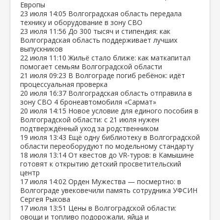
Европы
23 июля
14:05
Волгоградская область передала
технику и оборудование в зону СВО
23 июля
11:56
До 300 тысяч и стипендия: как
Волгоградская область поддерживает лучших
выпускников
22 июля
11:10
Жильё стало ближе: как маткапитал
помогает семьям Волгоградской области
21 июля
09:23
В Волгограде погиб ребёнок: идёт
процессуальная проверка
20 июля
16:37
Волгоградская область отправила в
зону СВО 4 бронеавтомобиля «Сармат»
20 июля
14:15
Новое условие для единого пособия в
Волгоградской области: с 21 июля нужен
подтверждённый уход за родственником
19 июля
13:43
Ещё одну библиотеку в Волгоградской
области переоборудуют по модельному стандарту
18 июля
13:14
От квестов до VR‑туров: в Камышине
готовят к открытию детский просветительский
центр
17 июля
14:02
Орден Мужества — посмертно: в
Волгограде увековечили память сотрудника УФСИН
Сергея Рыкова
17 июля
13:51
Цены в Волгоградской области:
овощи и топливо подорожали, яйца и