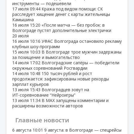
инструменты — подешевели
17 июля
09:44
Кража под видом помощи: СК
расследует хищение денег с карты жительницы
Камышина
16 июля
15:20
«После матча — без пробок: в
Волгограде пустят дополнительные электрички
20 июля
16 июля
10:16
УФАС Волгограда остановило рекламу
клубных шоу‑программ
15 июля
10:03
В Волгограде трое мужчин задержаны
за похищение и вымогательство
14 июля
17:02
Волгоградские сапёры — победители
окружных соревнований Росгвардии
14 июля
10:48
150 тысяч рублей и рост
продолжается: зафиксированы новые рекорды
зарплат курьеров
13 июля
15:43
Волгоградцев зовут на
ИТ‑соревнование “Нейроигры”
13 июля
11:34
В МАХ запущены комментарии и
расширены возможности авторов
Главные новости
6 августа
10:01
9 августа: в Волгограде — спецрейсы