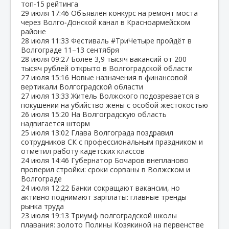
топ‑15 рейтинга
29 июля
17:46
Объявлен конкурс на ремонт моста
через Волго‑Донской канал в Красноармейском
районе
28 июля
11:33
Фестиваль #ТриЧетыре пройдёт в
Волгограде 11–13 сентября
28 июля
09:27
Более 3,9 тысяч вакансий от 200
тысяч рублей открыто в Волгоградской области
27 июля
15:16
Новые назначения в финансовой
вертикали Волгоградской области
27 июля
13:33
Житель Волжского подозревается в
покушении на убийство жены с особой жестокостью
26 июля
15:20
На Волгоградскую область
надвигается шторм
25 июля
13:02
Глава Волгограда поздравил
сотрудников СК с профессиональным праздником и
отметил работу кадетских классов
24 июля
14:46
Губернатор Бочаров внепланово
проверил стройки: сроки сорваны в Волжском и
Волгограде
24 июля
12:22
Банки сокращают вакансии, но
активно поднимают зарплаты: главные тренды
рынка труда
23 июля
19:13
Триумф волгоградской школы
плавания: золото Полины Козякиной на первенстве