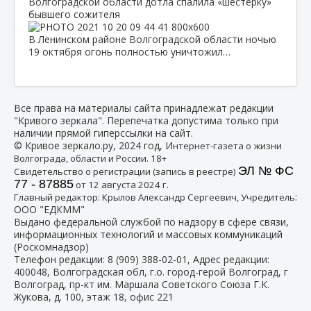
Волгоградской области дотла спалила «шестерку»
бывшего сожителя
В Ленинском районе Волгоградской области ночью
19 октября огонь полностью уничтожил…
Все права на материалы сайта принадлежат редакции
"Кривого зеркала". Перепечатка допустима только при
наличии прямой гиперссылки на сайт.
© Кривое зеркало.ру, 2024 год, И
нтернет-газета о жизни
Волгограда, области и России. 18+
ЭЛ № ФС
Свидетельство о регистрации (запись в реестре)
77 - 87885
от 12 августа 2024 г.
:
Главный редактор: Крылов Александр Сергеевич, Учредитель
ООО "ЕДКММ"
Выдано федеральной службой по надзору в сфере связи,
информационных технологий и массовых коммуникаций
(Роскомнадзор)
Телефон редакции:
8 (909) 388-02-01
, Адрес редакции:
400048, Волгоградская обл, г.о. город-герой Волгоград, г
Волгоград, пр-кт им. Маршала Советского Союза Г.К.
Жукова, д. 100, этаж 18, офис 221