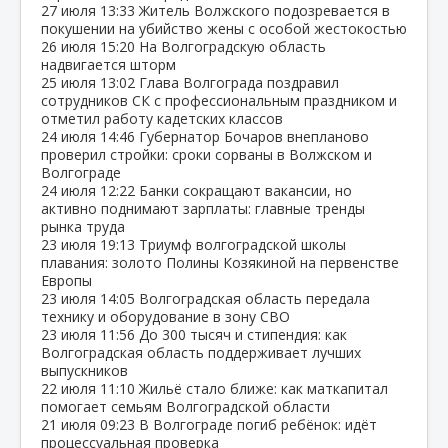
27 июля
13:33
Житель Волжского подозревается в
покушении на убийство жены с особой жестокостью
26 июля
15:20
На Волгоградскую область
надвигается шторм
25 июля
13:02
Глава Волгограда поздравил
сотрудников СК с профессиональным праздником и
отметил работу кадетских классов
24 июля
14:46
Губернатор Бочаров внепланово
проверил стройки: сроки сорваны в Волжском и
Волгограде
24 июля
12:22
Банки сокращают вакансии, но
активно поднимают зарплаты: главные тренды
рынка труда
23 июля
19:13
Триумф волгоградской школы
плавания: золото Полины Козякиной на первенстве
Европы
23 июля
14:05
Волгоградская область передала
технику и оборудование в зону СВО
23 июля
11:56
До 300 тысяч и стипендия: как
Волгоградская область поддерживает лучших
выпускников
22 июля
11:10
Жильё стало ближе: как маткапитал
помогает семьям Волгоградской области
21 июля
09:23
В Волгограде погиб ребёнок: идёт
процессуальная проверка