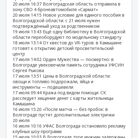
20 июля
16:37
Волгоградская область отправила в
зону СВО 4 бронеавтомобиля «Сармат»
20 июля
14:15
Новое условие для единого пособия в
Волгоградской области: с 21 июля нужен
подтверждённый уход за родственником
19 июля
13:43
Ещё одну библиотеку в Волгоградской
области переоборудуют по модельному стандарту
18 июля
13:14
От квестов до VR‑туров: в Камышине
готовят к открытию детский просветительский
центр
17 июля
14:02
Орден Мужества — посмертно: в
Волгограде увековечили память сотрудника УФСИН
Сергея Рыкова
17 июля
13:51
Цены в Волгоградской области:
овощи и топливо подорожали, яйца и
инструменты — подешевели
17 июля
09:44
Кража под видом помощи: СК
расследует хищение денег с карты жительницы
Камышина
16 июля
15:20
«После матча — без пробок: в
Волгограде пустят дополнительные электрички
20 июля
16 июля
10:16
УФАС Волгограда остановило рекламу
клубных шоу‑программ
15 июля
10:03
В Волгограде трое мужчин задержаны