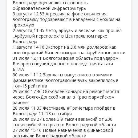
Волгограде оценивают готовность
образовательной инфраструктуры
3 августа
12:53
Агрессия на фоне опьянения:
волгоградку подозревают в нападении с ножом на
прохожую
2 августа
11:45
Лето, арбузы и веселье: как прошёл
„Арбузный переполох“ в Центральном парке
Волгограда
1 августа
14:16
Экспорт на 3,6 млн долларов: как
волгоградский бизнес выходит на зарубежные рынки
31 июля
12:11
Волгоградская область под ударом:
Бочаров озвучил данные о последствиях атаки
БПЛА
30 июля
11:12
Зарплаты выпускников в химии и
фармацевтике: волгоградские вузы закрепились в
топ‑15 рейтинга
29 июля
17:46
Объявлен конкурс на ремонт моста
через Волго‑Донской канал в Красноармейском
районе
28 июля
11:33
Фестиваль #ТриЧетыре пройдёт в
Волгограде 11–13 сентября
28 июля
09:27
Более 3,9 тысяч вакансий от 200
тысяч рублей открыто в Волгоградской области
27 июля
15:16
Новые назначения в финансовой
вертикали Волгоградской области