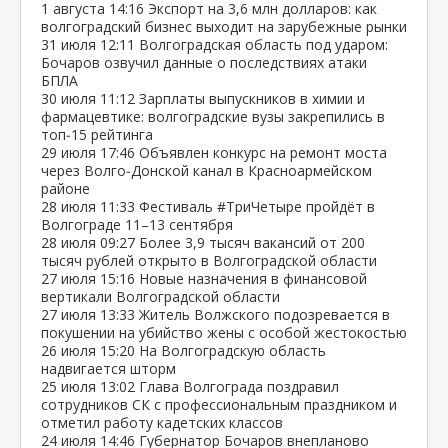
1 августа
14:16
Экспорт на 3,6 млн долларов: как
волгоградский бизнес выходит на зарубежные рынки
31 июля
12:11
Волгоградская область под ударом:
Бочаров озвучил данные о последствиях атаки
БПЛА
30 июля
11:12
Зарплаты выпускников в химии и
фармацевтике: волгоградские вузы закрепились в
топ‑15 рейтинга
29 июля
17:46
Объявлен конкурс на ремонт моста
через Волго‑Донской канал в Красноармейском
районе
28 июля
11:33
Фестиваль #ТриЧетыре пройдёт в
Волгограде 11–13 сентября
28 июля
09:27
Более 3,9 тысяч вакансий от 200
тысяч рублей открыто в Волгоградской области
27 июля
15:16
Новые назначения в финансовой
вертикали Волгоградской области
27 июля
13:33
Житель Волжского подозревается в
покушении на убийство жены с особой жестокостью
26 июля
15:20
На Волгоградскую область
надвигается шторм
25 июля
13:02
Глава Волгограда поздравил
сотрудников СК с профессиональным праздником и
отметил работу кадетских классов
24 июля
14:46
Губернатор Бочаров внепланово