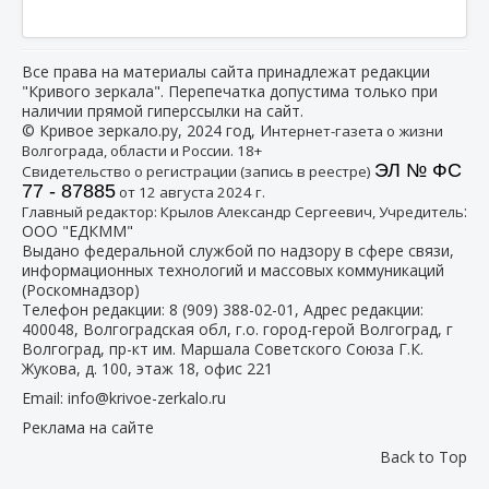
Все права на материалы сайта принадлежат редакции
"Кривого зеркала". Перепечатка допустима только при
наличии прямой гиперссылки на сайт.
© Кривое зеркало.ру, 2024 год, И
нтернет-газета о жизни
Волгограда, области и России. 18+
ЭЛ № ФС
Свидетельство о регистрации (запись в реестре)
77 - 87885
от 12 августа 2024 г.
:
Главный редактор: Крылов Александр Сергеевич, Учредитель
ООО "ЕДКММ"
Выдано федеральной службой по надзору в сфере связи,
информационных технологий и массовых коммуникаций
(Роскомнадзор)
Телефон редакции:
8 (909) 388-02-01
, Адрес редакции:
400048, Волгоградская обл, г.о. город-герой Волгоград, г
Волгоград, пр-кт им. Маршала Советского Союза Г.К.
Жукова, д. 100, этаж 18, офис 221
Email:
info@krivoe-zerkalo.ru
Реклама на сайте
Back to Top