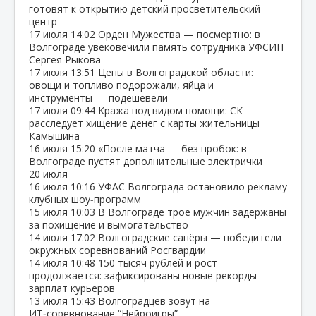
готовят к открытию детский просветительский
центр
17 июля
14:02
Орден Мужества — посмертно: в
Волгограде увековечили память сотрудника УФСИН
Сергея Рыкова
17 июля
13:51
Цены в Волгоградской области:
овощи и топливо подорожали, яйца и
инструменты — подешевели
17 июля
09:44
Кража под видом помощи: СК
расследует хищение денег с карты жительницы
Камышина
16 июля
15:20
«После матча — без пробок: в
Волгограде пустят дополнительные электрички
20 июля
16 июля
10:16
УФАС Волгограда остановило рекламу
клубных шоу‑программ
15 июля
10:03
В Волгограде трое мужчин задержаны
за похищение и вымогательство
14 июля
17:02
Волгоградские сапёры — победители
окружных соревнований Росгвардии
14 июля
10:48
150 тысяч рублей и рост
продолжается: зафиксированы новые рекорды
зарплат курьеров
13 июля
15:43
Волгоградцев зовут на
ИТ‑соревнование “Нейроигры”