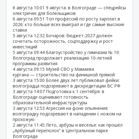
6 августа
10:01
9 августа: в Волгограде — спецрейсы
электричек для болельщиков
6 августа
09:51
Топ профессий по росту зарплат в
2026: кто больше всех выиграл и где самые высокие
ставки
5 августа
12:32
Бочаров: бюджет‑2027 должен
сочетать осторожность, соцподдержку и рост
инвестиций
5 августа
09:44
Благоустройство у гимназии № 10:
Волгоград продолжает реализацию 10‑летней
программы развития
4 августа
09:15
Музей СВО у Мамаева
кургана — строительство на финишной прямой
3 августа
15:00
Более двух лет публиковал фейки:
волгоградца подозревают в дискредитации ВС РФ
3 августа
14:07
Подготовка к 1 сентября: в
Волгограде оценивают готовность
образовательной инфраструктуры
3 августа
12:53
Агрессия на фоне опьянения:
волгоградку подозревают в нападении с ножом на
прохожую
2 августа
11:45
Лето, арбузы и веселье: как прошёл
„Арбузный переполох“ в Центральном парке
Волгограда