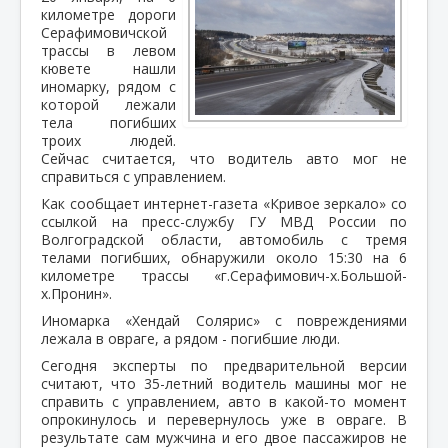
километре дороги
Серафимовичской
трассы в левом
кювете нашли
иномарку, рядом с
которой лежали
тела погибших
троих людей.
Сейчас считается, что водитель авто мог не
справиться с управлением.
Как сообщает интернет-газета «Кривое зеркало» со
ссылкой на пресс-службу ГУ МВД России по
Волгоградской области, автомобиль с тремя
телами погибших, обнаружили около 15:30 на 6
километре трассы «г.Серафимович-х.Большой-
х.Пронин».
Иномарка «Хендай Солярис» с повреждениями
лежала в овраге, а рядом - погибшие люди.
Сегодня эксперты по предварительной версии
считают, что 35-летний водитель машины мог не
справить с управлением, авто в какой-то момент
опрокинулось и перевернулось уже в овраге. В
результате сам мужчина и его двое пассажиров не