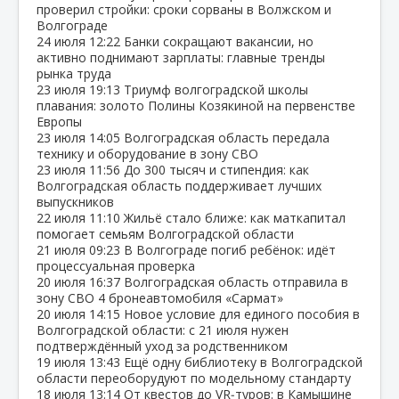
проверил стройки: сроки сорваны в Волжском и
Волгограде
24 июля
12:22
Банки сокращают вакансии, но
активно поднимают зарплаты: главные тренды
рынка труда
23 июля
19:13
Триумф волгоградской школы
плавания: золото Полины Козякиной на первенстве
Европы
23 июля
14:05
Волгоградская область передала
технику и оборудование в зону СВО
23 июля
11:56
До 300 тысяч и стипендия: как
Волгоградская область поддерживает лучших
выпускников
22 июля
11:10
Жильё стало ближе: как маткапитал
помогает семьям Волгоградской области
21 июля
09:23
В Волгограде погиб ребёнок: идёт
процессуальная проверка
20 июля
16:37
Волгоградская область отправила в
зону СВО 4 бронеавтомобиля «Сармат»
20 июля
14:15
Новое условие для единого пособия в
Волгоградской области: с 21 июля нужен
подтверждённый уход за родственником
19 июля
13:43
Ещё одну библиотеку в Волгоградской
области переоборудуют по модельному стандарту
18 июля
13:14
От квестов до VR‑туров: в Камышине