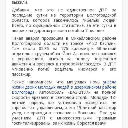
выжили.
Добавим, что это не единственное ДТП за
последние сутки на территории Волгоградской
области, которое закончилось гибелью людей.
Всего, по официальной статистике, за эти сутки в
авариях на дорогах региона погибли 7 человек.
Такая авария произошла в Михайловском районе
Волгоградской области на трассе «Р-22 Каспий».
Там около 05:36 на 776 километре 68-летний
водитель за рулем «Санг Йонг Актион» не справился
с управлением, выехал на полосу встречного
движения и врезался в грузовой«Мерседес». В ДТП
мгновенно погиб водитель иномарки и его
пассажир.
Также напоминаем, что минувшая ночь
унесла
жизни двоих молодых людей в Дзержинском районе
Волгограда.
Автомобиль «ВАЗ-2107» на полной
скорости врезался в световой столб. Молодой 18-
летний парень, как установила экспертиза, не
справился с управлением, а его 19-летний пассажир
умер, не приходя в сознание в больнице. Еще два
участника ДТП с множественными травмами
госпитализированы, за их жизнь борются врачи.