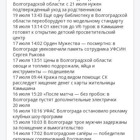
Волгоградской области: с 21 июля нужен
подтверждённый уход за родственником
19 июля
13:43
Ещё одну библиотеку в Волгоградской
области переоборудуют по модельному стандарту
18 июля
13:14
От квестов до VR‑туров: в Камышине
готовят к открытию детский просветительский
центр
17 июля
14:02
Орден Мужества — посмертно: в
Волгограде увековечили память сотрудника УФСИН
Сергея Рыкова
17 июля
13:51
Цены в Волгоградской области:
овощи и топливо подорожали, яйца и
инструменты — подешевели
17 июля
09:44
Кража под видом помощи: СК
расследует хищение денег с карты жительницы
Камышина
16 июля
15:20
«После матча — без пробок: в
Волгограде пустят дополнительные электрички
20 июля
16 июля
10:16
УФАС Волгограда остановило рекламу
клубных шоу‑программ
15 июля
10:03
В Волгограде трое мужчин задержаны
за похищение и вымогательство
14 июля
17:02
Волгоградские сапёры — победители
окружных соревнований Росгвардии