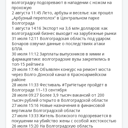
волгоградку подозревают в нападении с ножом на
прохожую
2 августа
11:45
Лето, арбузы и веселье: как прошёл
„Арбузный переполох“ в Центральном парке
Волгограда
1 августа
14:16
Экспорт на 3,6 млн долларов: как
волгоградский бизнес выходит на зарубежные рынки
31 июля
12:11
Волгоградская область под ударом:
Бочаров озвучил данные о последствиях атаки
БПЛА
30 июля
11:12
Зарплаты выпускников в химии и
фармацевтике: волгоградские вузы закрепились в
топ‑15 рейтинга
29 июля
17:46
Объявлен конкурс на ремонт моста
через Волго‑Донской канал в Красноармейском
районе
28 июля
11:33
Фестиваль #ТриЧетыре пройдёт в
Волгограде 11–13 сентября
28 июля
09:27
Более 3,9 тысяч вакансий от 200
тысяч рублей открыто в Волгоградской области
27 июля
15:16
Новые назначения в финансовой
вертикали Волгоградской области
27 июля
13:33
Житель Волжского подозревается в
покушении на убийство жены с особой жестокостью
26 июля
15:20
На Волгоградскую область