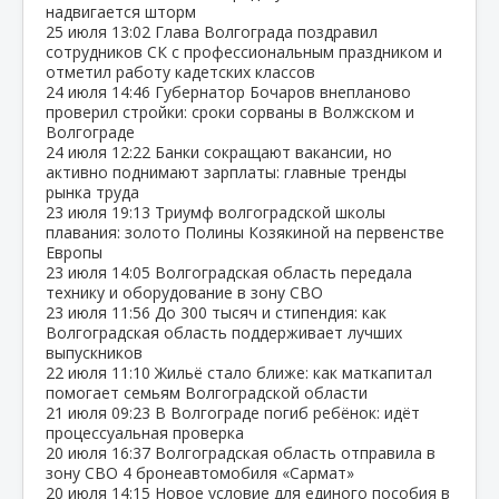
надвигается шторм
25 июля
13:02
Глава Волгограда поздравил
сотрудников СК с профессиональным праздником и
отметил работу кадетских классов
24 июля
14:46
Губернатор Бочаров внепланово
проверил стройки: сроки сорваны в Волжском и
Волгограде
24 июля
12:22
Банки сокращают вакансии, но
активно поднимают зарплаты: главные тренды
рынка труда
23 июля
19:13
Триумф волгоградской школы
плавания: золото Полины Козякиной на первенстве
Европы
23 июля
14:05
Волгоградская область передала
технику и оборудование в зону СВО
23 июля
11:56
До 300 тысяч и стипендия: как
Волгоградская область поддерживает лучших
выпускников
22 июля
11:10
Жильё стало ближе: как маткапитал
помогает семьям Волгоградской области
21 июля
09:23
В Волгограде погиб ребёнок: идёт
процессуальная проверка
20 июля
16:37
Волгоградская область отправила в
зону СВО 4 бронеавтомобиля «Сармат»
20 июля
14:15
Новое условие для единого пособия в