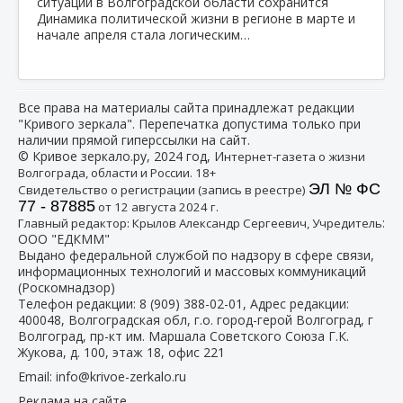
Динамика политической жизни в регионе в марте и
начале апреля стала логическим…
Все права на материалы сайта принадлежат редакции
"Кривого зеркала". Перепечатка допустима только при
наличии прямой гиперссылки на сайт.
© Кривое зеркало.ру, 2024 год, И
нтернет-газета о жизни
Волгограда, области и России. 18+
ЭЛ № ФС
Свидетельство о регистрации (запись в реестре)
77 - 87885
от 12 августа 2024 г.
:
Главный редактор: Крылов Александр Сергеевич, Учредитель
ООО "ЕДКММ"
Выдано федеральной службой по надзору в сфере связи,
информационных технологий и массовых коммуникаций
(Роскомнадзор)
Телефон редакции:
8 (909) 388-02-01
, Адрес редакции:
400048, Волгоградская обл, г.о. город-герой Волгоград, г
Волгоград, пр-кт им. Маршала Советского Союза Г.К.
Жукова, д. 100, этаж 18, офис 221
Email:
info@krivoe-zerkalo.ru
Реклама на сайте