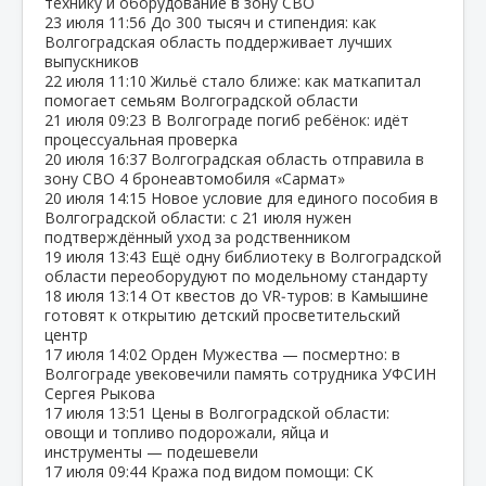
технику и оборудование в зону СВО
23 июля
11:56
До 300 тысяч и стипендия: как
Волгоградская область поддерживает лучших
выпускников
22 июля
11:10
Жильё стало ближе: как маткапитал
помогает семьям Волгоградской области
21 июля
09:23
В Волгограде погиб ребёнок: идёт
процессуальная проверка
20 июля
16:37
Волгоградская область отправила в
зону СВО 4 бронеавтомобиля «Сармат»
20 июля
14:15
Новое условие для единого пособия в
Волгоградской области: с 21 июля нужен
подтверждённый уход за родственником
19 июля
13:43
Ещё одну библиотеку в Волгоградской
области переоборудуют по модельному стандарту
18 июля
13:14
От квестов до VR‑туров: в Камышине
готовят к открытию детский просветительский
центр
17 июля
14:02
Орден Мужества — посмертно: в
Волгограде увековечили память сотрудника УФСИН
Сергея Рыкова
17 июля
13:51
Цены в Волгоградской области:
овощи и топливо подорожали, яйца и
инструменты — подешевели
17 июля
09:44
Кража под видом помощи: СК