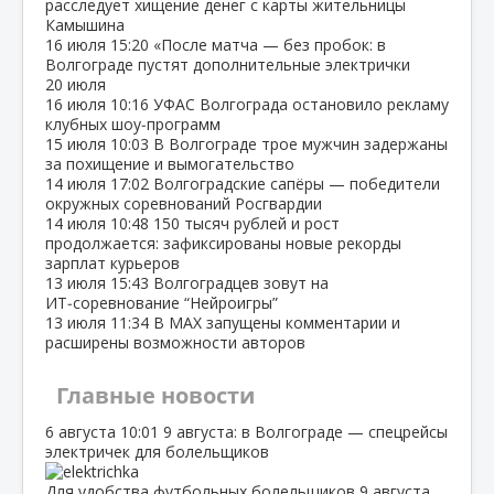
расследует хищение денег с карты жительницы
Камышина
16 июля
15:20
«После матча — без пробок: в
Волгограде пустят дополнительные электрички
20 июля
16 июля
10:16
УФАС Волгограда остановило рекламу
клубных шоу‑программ
15 июля
10:03
В Волгограде трое мужчин задержаны
за похищение и вымогательство
14 июля
17:02
Волгоградские сапёры — победители
окружных соревнований Росгвардии
14 июля
10:48
150 тысяч рублей и рост
продолжается: зафиксированы новые рекорды
зарплат курьеров
13 июля
15:43
Волгоградцев зовут на
ИТ‑соревнование “Нейроигры”
13 июля
11:34
В МАХ запущены комментарии и
расширены возможности авторов
Главные новости
6 августа
10:01
9 августа: в Волгограде — спецрейсы
электричек для болельщиков
Для удобства футбольных болельщиков 9 августа