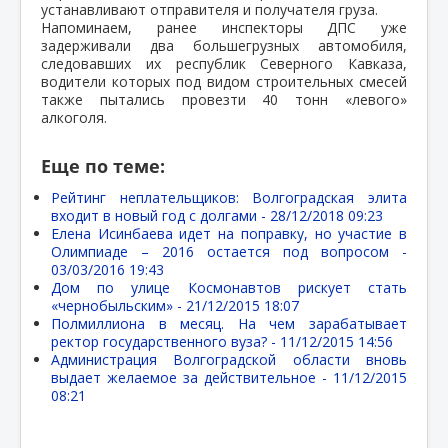
устанавливают отправителя и получателя груза.
Напоминаем, ранее инспекторы ДПС уже
задерживали два большегрузных автомобиля,
следовавших их республик Северного Кавказа,
водители которых под видом строительных смесей
также пытались провезти 40 тонн «левого»
алкоголя.
Еще по теме:
Рейтинг неплательщиков: Волгоградская элита
входит в новый год с долгами -
28/12/2018 09:23
Елена Исинбаева идет на поправку, но участие в
Олимпиаде – 2016 остается под вопросом -
03/03/2016 19:43
Дом по улице Космонавтов рискует стать
«чернобыльским» -
21/12/2015 18:07
Полмиллиона в месяц. На чем зарабатывает
ректор государственного вуза? -
11/12/2015 14:56
Администрация Волгоградской области вновь
выдает желаемое за действительное -
11/12/2015
08:21