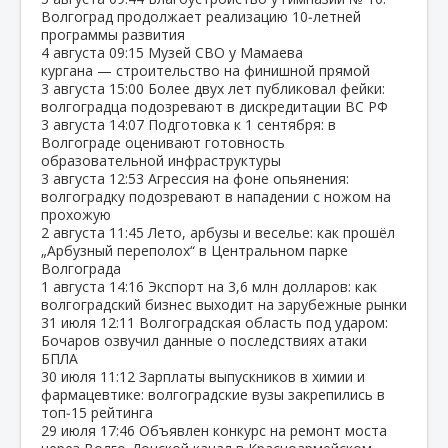
Волгоград продолжает реализацию 10‑летней
программы развития
4 августа
09:15
Музей СВО у Мамаева
кургана — строительство на финишной прямой
3 августа
15:00
Более двух лет публиковал фейки:
волгоградца подозревают в дискредитации ВС РФ
3 августа
14:07
Подготовка к 1 сентября: в
Волгограде оценивают готовность
образовательной инфраструктуры
3 августа
12:53
Агрессия на фоне опьянения:
волгоградку подозревают в нападении с ножом на
прохожую
2 августа
11:45
Лето, арбузы и веселье: как прошёл
„Арбузный переполох“ в Центральном парке
Волгограда
1 августа
14:16
Экспорт на 3,6 млн долларов: как
волгоградский бизнес выходит на зарубежные рынки
31 июля
12:11
Волгоградская область под ударом:
Бочаров озвучил данные о последствиях атаки
БПЛА
30 июля
11:12
Зарплаты выпускников в химии и
фармацевтике: волгоградские вузы закрепились в
топ‑15 рейтинга
29 июля
17:46
Объявлен конкурс на ремонт моста