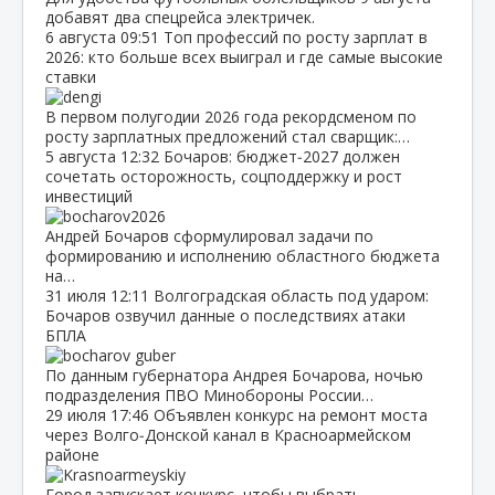
добавят два спецрейса электричек.
6 августа
09:51
Топ профессий по росту зарплат в
2026: кто больше всех выиграл и где самые высокие
ставки
В первом полугодии 2026 года рекордсменом по
росту зарплатных предложений стал сварщик:…
5 августа
12:32
Бочаров: бюджет‑2027 должен
сочетать осторожность, соцподдержку и рост
инвестиций
Андрей Бочаров сформулировал задачи по
формированию и исполнению областного бюджета
на…
31 июля
12:11
Волгоградская область под ударом:
Бочаров озвучил данные о последствиях атаки
БПЛА
По данным губернатора Андрея Бочарова, ночью
подразделения ПВО Минобороны России…
29 июля
17:46
Объявлен конкурс на ремонт моста
через Волго‑Донской канал в Красноармейском
районе
Город запускает конкурс, чтобы выбрать