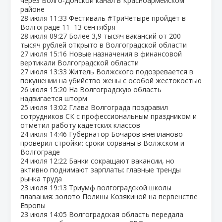
через Волго‑Донской канал в Красноармейском
районе
28 июля
11:33
Фестиваль #ТриЧетыре пройдёт в
Волгограде 11–13 сентября
28 июля
09:27
Более 3,9 тысяч вакансий от 200
тысяч рублей открыто в Волгоградской области
27 июля
15:16
Новые назначения в финансовой
вертикали Волгоградской области
27 июля
13:33
Житель Волжского подозревается в
покушении на убийство жены с особой жестокостью
26 июля
15:20
На Волгоградскую область
надвигается шторм
25 июля
13:02
Глава Волгограда поздравил
сотрудников СК с профессиональным праздником и
отметил работу кадетских классов
24 июля
14:46
Губернатор Бочаров внепланово
проверил стройки: сроки сорваны в Волжском и
Волгограде
24 июля
12:22
Банки сокращают вакансии, но
активно поднимают зарплаты: главные тренды
рынка труда
23 июля
19:13
Триумф волгоградской школы
плавания: золото Полины Козякиной на первенстве
Европы
23 июля
14:05
Волгоградская область передала