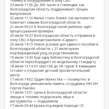
технику и оборудование в зону СВО
23 июля
11:56
До 300 тысяч и стипендия: как
Волгоградская область поддерживает лучших
выпускников
22 июля
11:10
Жильё стало ближе: как маткапитал
помогает семьям Волгоградской области
21 июля
09:23
В Волгограде погиб ребёнок: идёт
процессуальная проверка
20 июля
16:37
Волгоградская область отправила в
зону СВО 4 бронеавтомобиля «Сармат»
20 июля
14:15
Новое условие для единого пособия в
Волгоградской области: с 21 июля нужен
подтверждённый уход за родственником
19 июля
13:43
Ещё одну библиотеку в Волгоградской
области переоборудуют по модельному стандарту
18 июля
13:14
От квестов до VR‑туров: в Камышине
готовят к открытию детский просветительский
центр
17 июля
14:02
Орден Мужества — посмертно: в
Волгограде увековечили память сотрудника УФСИН
Сергея Рыкова
17 июля
13:51
Цены в Волгоградской области:
овощи и топливо подорожали, яйца и
инструменты — подешевели
17 июля
09:44
Кража под видом помощи: СК