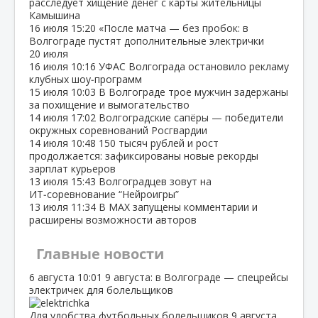
расследует хищение денег с карты жительницы
Камышина
16 июля
15:20
«После матча — без пробок: в
Волгограде пустят дополнительные электрички
20 июля
16 июля
10:16
УФАС Волгограда остановило рекламу
клубных шоу‑программ
15 июля
10:03
В Волгограде трое мужчин задержаны
за похищение и вымогательство
14 июля
17:02
Волгоградские сапёры — победители
окружных соревнований Росгвардии
14 июля
10:48
150 тысяч рублей и рост
продолжается: зафиксированы новые рекорды
зарплат курьеров
13 июля
15:43
Волгоградцев зовут на
ИТ‑соревнование “Нейроигры”
13 июля
11:34
В МАХ запущены комментарии и
расширены возможности авторов
Главные новости
6 августа
10:01
9 августа: в Волгограде — спецрейсы
электричек для болельщиков
Для удобства футбольных болельщиков 9 августа