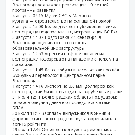
Волгоград продолжает реализацию 10‑летней
программы развития
4 августа
09:15
Музей СВО у Мамаева
кургана — строительство на финишной прямой
3 августа
15:00
Более двух лет публиковал фейки:
волгоградца подозревают в дискредитации ВС РФ
3 августа
14:07
Подготовка к 1 сентября: в
Волгограде оценивают готовность
образовательной инфраструктуры
3 августа
12:53
Агрессия на фоне опьянения:
волгоградку подозревают в нападении с ножом на
прохожую
2 августа
11:45
Лето, арбузы и веселье: как прошёл
„Арбузный переполох“ в Центральном парке
Волгограда
1 августа
14:16
Экспорт на 3,6 млн долларов: как
волгоградский бизнес выходит на зарубежные рынки
31 июля
12:11
Волгоградская область под ударом:
Бочаров озвучил данные о последствиях атаки
БПЛА
30 июля
11:12
Зарплаты выпускников в химии и
фармацевтике: волгоградские вузы закрепились в
топ‑15 рейтинга
29 июля
17:46
Объявлен конкурс на ремонт моста
через Волго‑Донской канал в Красноармейском