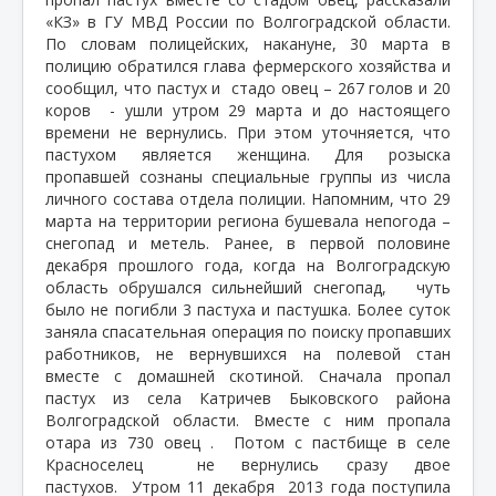
«КЗ» в ГУ МВД России по Волгоградской области.
По словам полицейских, накануне, 30 марта в
полицию обратился глава фермерского хозяйства и
сообщил, что пастух и
стадо овец – 267 голов и 20
коров
- ушли утром 29 марта и до настоящего
времени не вернулись. При этом уточняется, что
пастухом является женщина. Для розыска
пропавшей сознаны специальные группы из числа
личного состава отдела полиции. Напомним, что 29
марта на территории региона бушевала непогода –
снегопад и метель. Ранее, в первой половине
декабря прошлого года, когда на Волгоградскую
область обрушался сильнейший снегопад, чуть
было не погибли 3 пастуха и пастушка. Более суток
заняла спасательная операция по поиску пропавших
работников, не вернувшихся на полевой стан
вместе с домашней скотиной. Сначала пропал
пастух из села Катричев Быковского района
Волгоградской области. Вместе с ним пропала
отара из 730 овец .
Потом с пастбище в селе
Красноселец не вернулись сразу двое
пастухов. Утром 11 декабря 2013 года поступила