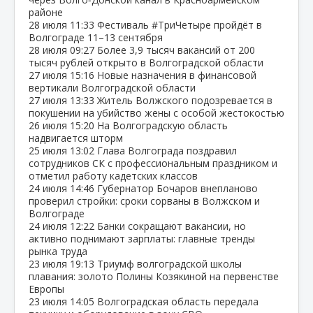
районе
28 июля
11:33
Фестиваль #ТриЧетыре пройдёт в
Волгограде 11–13 сентября
28 июля
09:27
Более 3,9 тысяч вакансий от 200
тысяч рублей открыто в Волгоградской области
27 июля
15:16
Новые назначения в финансовой
вертикали Волгоградской области
27 июля
13:33
Житель Волжского подозревается в
покушении на убийство жены с особой жестокостью
26 июля
15:20
На Волгоградскую область
надвигается шторм
25 июля
13:02
Глава Волгограда поздравил
сотрудников СК с профессиональным праздником и
отметил работу кадетских классов
24 июля
14:46
Губернатор Бочаров внепланово
проверил стройки: сроки сорваны в Волжском и
Волгограде
24 июля
12:22
Банки сокращают вакансии, но
активно поднимают зарплаты: главные тренды
рынка труда
23 июля
19:13
Триумф волгоградской школы
плавания: золото Полины Козякиной на первенстве
Европы
23 июля
14:05
Волгоградская область передала