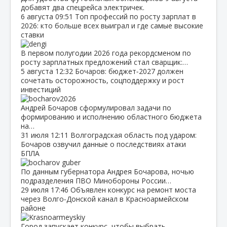
добавят два спецрейса электричек.
6 августа
09:51
Топ профессий по росту зарплат в
2026: кто больше всех выиграл и где самые высокие
ставки
В первом полугодии 2026 года рекордсменом по
росту зарплатных предложений стал сварщик:…
5 августа
12:32
Бочаров: бюджет‑2027 должен
сочетать осторожность, соцподдержку и рост
инвестиций
Андрей Бочаров сформулировал задачи по
формированию и исполнению областного бюджета
на…
31 июля
12:11
Волгоградская область под ударом:
Бочаров озвучил данные о последствиях атаки
БПЛА
По данным губернатора Андрея Бочарова, ночью
подразделения ПВО Минобороны России…
29 июля
17:46
Объявлен конкурс на ремонт моста
через Волго‑Донской канал в Красноармейском
районе
Город запускает конкурс, чтобы выбрать