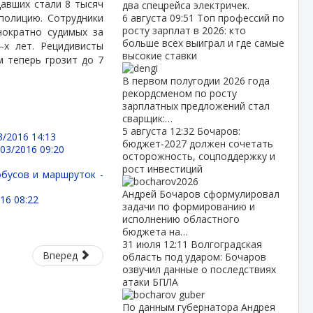
давших стали 8 тысяч
два спецрейса электричек.
полицию. Сотрудники
6 августа
09:51
Топ профессий по
росту зарплат в 2026: кто
нократно судимых за
больше всех выиграл и где самые
-х лет. Рецидивисты
высокие ставки
м теперь грозит до 7
В первом полугодии 2026 года
рекордсменом по росту
зарплатных предложений стал
сварщик:…
5 августа
12:32
Бочаров:
3/2016 14:13
бюджет‑2027 должен сочетать
/03/2016 09:20
осторожность, соцподдержку и
рост инвестиций
бусов и маршруток -
Андрей Бочаров сформулировал
16 08:22
задачи по формированию и
исполнению областного
бюджета на…
31 июля
12:11
Волгоградская
Вперед
область под ударом: Бочаров
озвучил данные о последствиях
атаки БПЛА
По данным губернатора Андрея