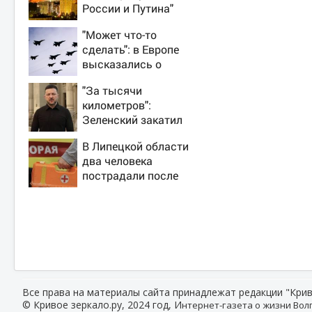
России и Путина"
резко приблизили
"Может что-то
крах режима
сделать": в Европе
Зеленского
высказались о
нападении России
"За тысячи
километров":
Зеленский закатил
истерику Западу
В Липецкой области
после ночного
два человека
удара
пострадали после
падения БПЛА
Все права на материалы сайта принадлежат редакции "Крив
© Кривое зеркало.ру, 2024 год, И
нтернет-газета о жизни Волг