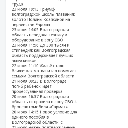
труда
23 июля
19:13
Триумф
волгоградской школы плавания:
золото Полины Козякиной на
первенстве Европы
23 июля
14:05
Волгоградская
область передала технику и
оборудование в зону СВО
23 июля
11:56
До 300 тысяч и
стипендия: как Волгоградская
область поддерживает лучших
выпускников
22 июля
11:10
Жильё стало
ближе: как маткапитал помогает
семьям Волгоградской области
21 июля
09:23
В Волгограде
погиб ребёнок: идёт
процессуальная проверка
20 июля
16:37
Волгоградская
область отправила в зону СВО 4
бронеавтомобиля «Сармат»
20 июля
14:15
Новое условие для
единого пособия в
Волгоградской области: с
21 июля нужен подтверждённый