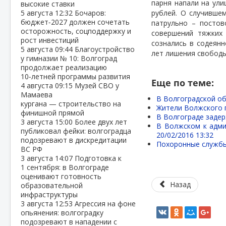
парня напали на ули
высокие ставки
5 августа
12:32
Бочаров:
рублей. О случивше
бюджет‑2027 должен сочетать
патрульно – постов
осторожность, соцподдержку и
совершений тяжких 
рост инвестиций
сознались в содеянн
5 августа
09:44
Благоустройство
лет лишения свободы
у гимназии № 10: Волгоград
продолжает реализацию
10‑летней программы развития
Еще по теме:
4 августа
09:15
Музей СВО у
Мамаева
В Волгоградской о
кургана — строительство на
Жители Волжского 
финишной прямой
В Волгограде заде
3 августа
15:00
Более двух лет
В Волжском к адми
публиковал фейки: волгоградца
20/02/2016 13:32
подозревают в дискредитации
Похоронные службы
ВС РФ
3 августа
14:07
Подготовка к
1 сентября: в Волгограде
оценивают готовность
Назад
образовательной
инфраструктуры
3 августа
12:53
Агрессия на фоне
опьянения: волгоградку
подозревают в нападении с