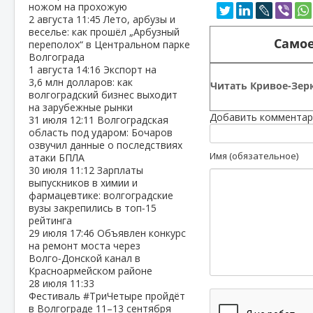
ножом на прохожую
2 августа
11:45
Лето, арбузы и
веселье: как прошёл „Арбузный
Самое
переполох“ в Центральном парке
Волгограда
1 августа
14:16
Экспорт на
3,6 млн долларов: как
Читать Кривое-Зерк
волгоградский бизнес выходит
на зарубежные рынки
Добавить комментар
31 июля
12:11
Волгоградская
область под ударом: Бочаров
озвучил данные о последствиях
Имя (обязательное)
атаки БПЛА
30 июля
11:12
Зарплаты
выпускников в химии и
фармацевтике: волгоградские
вузы закрепились в топ‑15
рейтинга
29 июля
17:46
Объявлен конкурс
на ремонт моста через
Волго‑Донской канал в
Красноармейском районе
28 июля
11:33
Фестиваль #ТриЧетыре пройдёт
в Волгограде 11–13 сентября