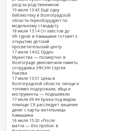
уход за родственником
19 июля
13:43
Ещё одну
библиотеку в Волгоградской
области переоборудуют по
модельному стандарту
18 июля
13:14
От квестов до
VR‑туров: в Камышине готовят к
открытию детский
просветительский центр
17 июля
14:02
Орден
Мужества — посмертно: в
Волгограде увековечили память
сотрудника УФСИН Сергея
Рыкова
17 июля
13:51
Цены в
Волгоградской области: овощи и
топливо подорожали, яйца и
инструменты — подешевели
17 июля
09:44
Кража под видом
помощи: СК расследует хищение
денег с карты жительницы
Камышина
16 июля
15:20
«После
матча — без пробок: в
Волгограде пустят