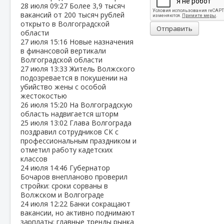
28 июля
09:27
Более 3,9 тысяч
вакансий от 200 тысяч рублей
открыто в Волгоградской
Отправить
области
27 июля
15:16
Новые назначения
в финансовой вертикали
Волгоградской области
27 июля
13:33
Житель Волжского
подозревается в покушении на
убийство жены с особой
жестокостью
26 июля
15:20
На Волгоградскую
область надвигается шторм
25 июля
13:02
Глава Волгограда
поздравил сотрудников СК с
профессиональным праздником и
отметил работу кадетских
классов
24 июля
14:46
Губернатор
Бочаров внепланово проверил
стройки: сроки сорваны в
Волжском и Волгограде
24 июля
12:22
Банки сокращают
вакансии, но активно поднимают
зарплаты: главные тренды рынка