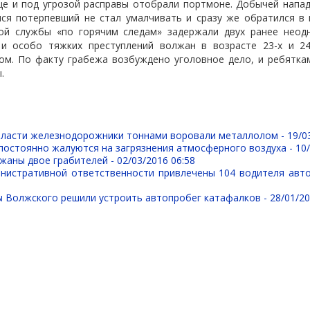
це и под угрозой расправы отобрали портмоне. Добычей напа
мся потерпевший не стал умалчивать и сразу же обратился в 
ой службы «по горячим следам» задержали двух ранее неод
и особо тяжких преступлений волжан в возрасте 23-х и 24
ом. По факту грабежа возбуждено уголовное дело, и ребятка
.
бласти железнодорожники тоннами воровали металлолом -
19/0
постоянно жалуются на загрязнения атмосферного воздуха -
10
ржаны двое грабителей -
02/03/2016 06:58
нистративной ответственности привлечены 104 водителя авто
 Волжского решили устроить автопробег катафалков -
28/01/20