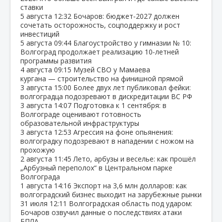
ставки
5 августа
12:32
Бочаров: бюджет‑2027 должен
сочетать осторожность, соцподдержку и рост
инвестиций
5 августа
09:44
Благоустройство у гимназии № 10:
Волгоград продолжает реализацию 10‑летней
программы развития
4 августа
09:15
Музей СВО у Мамаева
кургана — строительство на финишной прямой
3 августа
15:00
Более двух лет публиковал фейки:
волгоградца подозревают в дискредитации ВС РФ
3 августа
14:07
Подготовка к 1 сентября: в
Волгограде оценивают готовность
образовательной инфраструктуры
3 августа
12:53
Агрессия на фоне опьянения:
волгоградку подозревают в нападении с ножом на
прохожую
2 августа
11:45
Лето, арбузы и веселье: как прошёл
„Арбузный переполох“ в Центральном парке
Волгограда
1 августа
14:16
Экспорт на 3,6 млн долларов: как
волгоградский бизнес выходит на зарубежные рынки
31 июля
12:11
Волгоградская область под ударом:
Бочаров озвучил данные о последствиях атаки
БПЛА