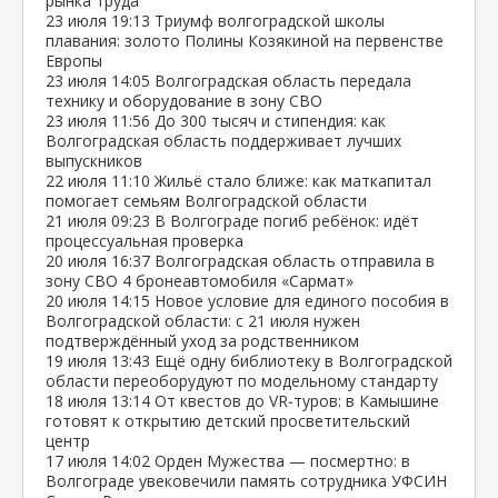
рынка труда
23 июля
19:13
Триумф волгоградской школы
плавания: золото Полины Козякиной на первенстве
Европы
23 июля
14:05
Волгоградская область передала
технику и оборудование в зону СВО
23 июля
11:56
До 300 тысяч и стипендия: как
Волгоградская область поддерживает лучших
выпускников
22 июля
11:10
Жильё стало ближе: как маткапитал
помогает семьям Волгоградской области
21 июля
09:23
В Волгограде погиб ребёнок: идёт
процессуальная проверка
20 июля
16:37
Волгоградская область отправила в
зону СВО 4 бронеавтомобиля «Сармат»
20 июля
14:15
Новое условие для единого пособия в
Волгоградской области: с 21 июля нужен
подтверждённый уход за родственником
19 июля
13:43
Ещё одну библиотеку в Волгоградской
области переоборудуют по модельному стандарту
18 июля
13:14
От квестов до VR‑туров: в Камышине
готовят к открытию детский просветительский
центр
17 июля
14:02
Орден Мужества — посмертно: в
Волгограде увековечили память сотрудника УФСИН