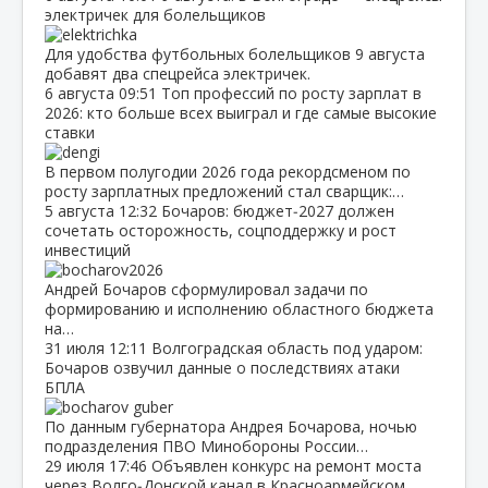
электричек для болельщиков
Для удобства футбольных болельщиков 9 августа
добавят два спецрейса электричек.
6 августа
09:51
Топ профессий по росту зарплат в
2026: кто больше всех выиграл и где самые высокие
ставки
В первом полугодии 2026 года рекордсменом по
росту зарплатных предложений стал сварщик:…
5 августа
12:32
Бочаров: бюджет‑2027 должен
сочетать осторожность, соцподдержку и рост
инвестиций
Андрей Бочаров сформулировал задачи по
формированию и исполнению областного бюджета
на…
31 июля
12:11
Волгоградская область под ударом:
Бочаров озвучил данные о последствиях атаки
БПЛА
По данным губернатора Андрея Бочарова, ночью
подразделения ПВО Минобороны России…
29 июля
17:46
Объявлен конкурс на ремонт моста
через Волго‑Донской канал в Красноармейском