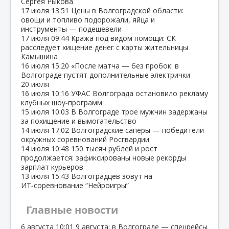
Сергея Рыкова
17 июля
13:51
Цены в Волгоградской области:
овощи и топливо подорожали, яйца и
инструменты — подешевели
17 июля
09:44
Кража под видом помощи: СК
расследует хищение денег с карты жительницы
Камышина
16 июля
15:20
«После матча — без пробок: в
Волгограде пустят дополнительные электрички
20 июля
16 июля
10:16
УФАС Волгограда остановило рекламу
клубных шоу‑программ
15 июля
10:03
В Волгограде трое мужчин задержаны
за похищение и вымогательство
14 июля
17:02
Волгоградские сапёры — победители
окружных соревнований Росгвардии
14 июля
10:48
150 тысяч рублей и рост
продолжается: зафиксированы новые рекорды
зарплат курьеров
13 июля
15:43
Волгоградцев зовут на
ИТ‑соревнование “Нейроигры”
Главные новости
6 августа
10:01
9 августа: в Волгограде — спецрейсы