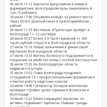
30 июля
11:12
Зарплаты выпускников в химии и
фармацевтике: волгоградские вузы закрепились в
топ‑15 рейтинга
29 июля
17:46
Объявлен конкурс на ремонт моста
через Волго‑Донской канал в Красноармейском
районе
28 июля
11:33
Фестиваль #ТриЧетыре пройдёт в
Волгограде 11–13 сентября
28 июля
09:27
Более 3,9 тысяч вакансий от 200
тысяч рублей открыто в Волгоградской области
27 июля
15:16
Новые назначения в финансовой
вертикали Волгоградской области
27 июля
13:33
Житель Волжского подозревается в
покушении на убийство жены с особой жестокостью
26 июля
15:20
На Волгоградскую область
надвигается шторм
25 июля
13:02
Глава Волгограда поздравил
сотрудников СК с профессиональным праздником и
отметил работу кадетских классов
24 июля
14:46
Губернатор Бочаров внепланово
проверил стройки: сроки сорваны в Волжском и
Волгограде
24 июля
12:22
Банки сокращают вакансии, но
активно поднимают зарплаты: главные тренды