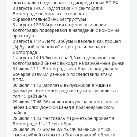
волгоградца подозревают в дискредитации ВС РФ
3 августа
14:07
Подготовка к 1 сентября: в
Волгограде оценивают готовность
образовательной инфраструктуры
3 августа
12:53
Агрессия на фоне опьянения:
волгоградку подозревают в нападении с ножом на
прохожую
2 августа
11:45
Лето, арбузы и веселье: как прошёл
„Арбузный переполох“ в Центральном парке
Волгограда
1 августа
14:16
Экспорт на 3,6 млн долларов: как
волгоградский бизнес выходит на зарубежные рынки
31 июля
12:11
Волгоградская область под ударом:
Бочаров озвучил данные о последствиях атаки
БПЛА
30 июля
11:12
Зарплаты выпускников в химии и
фармацевтике: волгоградские вузы закрепились в
топ‑15 рейтинга
29 июля
17:46
Объявлен конкурс на ремонт моста
через Волго‑Донской канал в Красноармейском
районе
28 июля
11:33
Фестиваль #ТриЧетыре пройдёт в
Волгограде 11–13 сентября
28 июля
09:27
Более 3,9 тысяч вакансий от 200
тысяч рублей открыто в Волгоградской области