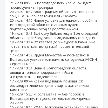
21 июля
09:23
В Волгограде погиб ребёнок: идёт
процессуальная проверка
20 июля
16:37
Волгоградская область отправила в
зону СВО 4 бронеавтомобиля «Сармат»
20 июля
14:15
Новое условие для единого пособия в
Волгоградской области: с 21 июля нужен
подтверждённый уход за родственником
19 июля
13:43
Ещё одну библиотеку в Волгоградской
области переоборудуют по модельному стандарту
18 июля
13:14
От квестов до VR‑туров: в Камышине
готовят к открытию детский просветительский
центр
17 июля
14:02
Орден Мужества — посмертно: в
Волгограде увековечили память сотрудника УФСИН
Сергея Рыкова
17 июля
13:51
Цены в Волгоградской области:
овощи и топливо подорожали, яйца и
инструменты — подешевели
17 июля
09:44
Кража под видом помощи: СК
расследует хищение денег с карты жительницы
Камышина
16 июля
15:20
«После матча — без пробок: в
Волгограде пустят дополнительные электрички
20 июля
16 июля
10:16
УФАС Волгограда остановило рекламу