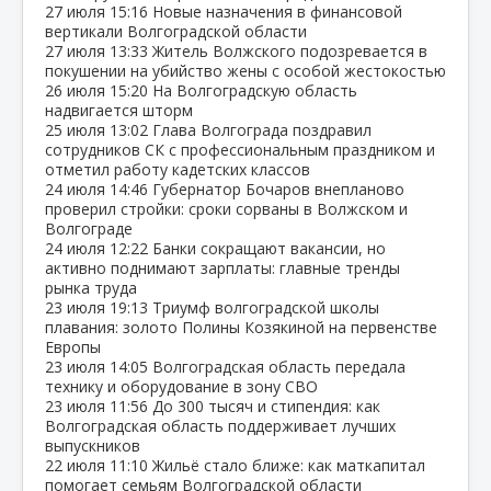
27 июля
15:16
Новые назначения в финансовой
вертикали Волгоградской области
27 июля
13:33
Житель Волжского подозревается в
покушении на убийство жены с особой жестокостью
26 июля
15:20
На Волгоградскую область
надвигается шторм
25 июля
13:02
Глава Волгограда поздравил
сотрудников СК с профессиональным праздником и
отметил работу кадетских классов
24 июля
14:46
Губернатор Бочаров внепланово
проверил стройки: сроки сорваны в Волжском и
Волгограде
24 июля
12:22
Банки сокращают вакансии, но
активно поднимают зарплаты: главные тренды
рынка труда
23 июля
19:13
Триумф волгоградской школы
плавания: золото Полины Козякиной на первенстве
Европы
23 июля
14:05
Волгоградская область передала
технику и оборудование в зону СВО
23 июля
11:56
До 300 тысяч и стипендия: как
Волгоградская область поддерживает лучших
выпускников
22 июля
11:10
Жильё стало ближе: как маткапитал
помогает семьям Волгоградской области