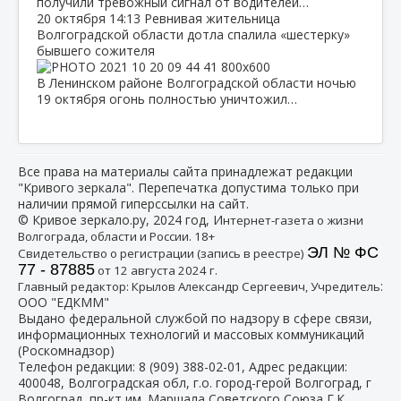
получили тревожный сигнал от водителей…
20 октября
14:13
Ревнивая жительница
Волгоградской области дотла спалила «шестерку»
бывшего сожителя
В Ленинском районе Волгоградской области ночью
19 октября огонь полностью уничтожил…
Все права на материалы сайта принадлежат редакции
"Кривого зеркала". Перепечатка допустима только при
наличии прямой гиперссылки на сайт.
© Кривое зеркало.ру, 2024 год, И
нтернет-газета о жизни
Волгограда, области и России. 18+
ЭЛ № ФС
Свидетельство о регистрации (запись в реестре)
77 - 87885
от 12 августа 2024 г.
:
Главный редактор: Крылов Александр Сергеевич, Учредитель
ООО "ЕДКММ"
Выдано федеральной службой по надзору в сфере связи,
информационных технологий и массовых коммуникаций
(Роскомнадзор)
Телефон редакции:
8 (909) 388-02-01
, Адрес редакции:
400048, Волгоградская обл, г.о. город-герой Волгоград, г
Волгоград, пр-кт им. Маршала Советского Союза Г.К.