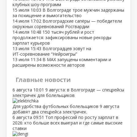
клубных шоу‑программ
15 июля
10:03
В Волгограде трое мужчин задержаны
за похищение и вымогательство
14 июля
17:02
Волгоградские сапёры — победители
окружных соревнований Росгвардии
14 июля
10:48
150 тысяч рублей и рост
продолжается: зафиксированы новые рекорды
зарплат курьеров
13 июля
15:43
Волгоградцев зовут на
ИТ‑соревнование “Нейроигры”
13 июля
11:34
В МАХ запущены комментарии и
расширены возможности авторов
Главные новости
6 августа
10:01
9 августа: в Волгограде — спецрейсы
электричек для болельщиков
Для удобства футбольных болельщиков 9 августа
добавят два спецрейса электричек.
6 августа
09:51
Топ профессий по росту зарплат в
2026: кто больше всех выиграл и где самые высокие
ставки