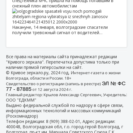
спецтехника МЧС пришла на помощь попавшим в
снежный плен автомобилистам
Накануне, 14 января, волгоградские спасатели
получили тревожный сигнал от водителей…
Все права на материалы сайта принадлежат редакции
"Кривого зеркала". Перепечатка допустима только при
наличии прямой гиперссылки на сайт.
© Кривое зеркало.ру, 2024 год, И
нтернет-газета о жизни
Волгограда, области и России. 18+
ЭЛ № ФС
Свидетельство о регистрации (запись в реестре)
77 - 87885
от 12 августа 2024 г.
:
Главный редактор: Крылов Александр Сергеевич, Учредитель
ООО "ЕДКММ"
Выдано федеральной службой по надзору в сфере связи,
информационных технологий и массовых коммуникаций
(Роскомнадзор)
Телефон редакции:
8 (909) 388-02-01
, Адрес редакции:
400048, Волгоградская обл, г.о. город-герой Волгоград, г
Волгоград, пр-кт им. Маршала Советского Союза Г.К.