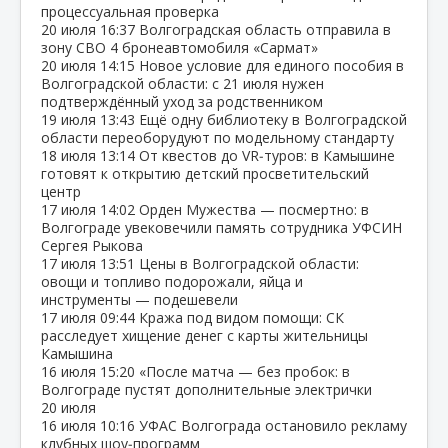
процессуальная проверка
20 июля
16:37
Волгоградская область отправила в
зону СВО 4 бронеавтомобиля «Сармат»
20 июля
14:15
Новое условие для единого пособия в
Волгоградской области: с 21 июля нужен
подтверждённый уход за родственником
19 июля
13:43
Ещё одну библиотеку в Волгоградской
области переоборудуют по модельному стандарту
18 июля
13:14
От квестов до VR‑туров: в Камышине
готовят к открытию детский просветительский
центр
17 июля
14:02
Орден Мужества — посмертно: в
Волгограде увековечили память сотрудника УФСИН
Сергея Рыкова
17 июля
13:51
Цены в Волгоградской области:
овощи и топливо подорожали, яйца и
инструменты — подешевели
17 июля
09:44
Кража под видом помощи: СК
расследует хищение денег с карты жительницы
Камышина
16 июля
15:20
«После матча — без пробок: в
Волгограде пустят дополнительные электрички
20 июля
16 июля
10:16
УФАС Волгограда остановило рекламу
клубных шоу‑программ