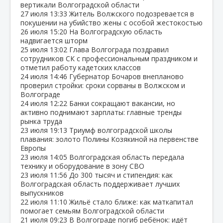
вертикали Волгоградской области
27 июля
13:33
Житель Волжского подозревается в
покушении на убийство жены с особой жестокостью
26 июля
15:20
На Волгоградскую область
надвигается шторм
25 июля
13:02
Глава Волгограда поздравил
сотрудников СК с профессиональным праздником и
отметил работу кадетских классов
24 июля
14:46
Губернатор Бочаров внепланово
проверил стройки: сроки сорваны в Волжском и
Волгограде
24 июля
12:22
Банки сокращают вакансии, но
активно поднимают зарплаты: главные тренды
рынка труда
23 июля
19:13
Триумф волгоградской школы
плавания: золото Полины Козякиной на первенстве
Европы
23 июля
14:05
Волгоградская область передала
технику и оборудование в зону СВО
23 июля
11:56
До 300 тысяч и стипендия: как
Волгоградская область поддерживает лучших
выпускников
22 июля
11:10
Жильё стало ближе: как маткапитал
помогает семьям Волгоградской области
21 июля
09:23
В Волгограде погиб ребёнок: идёт