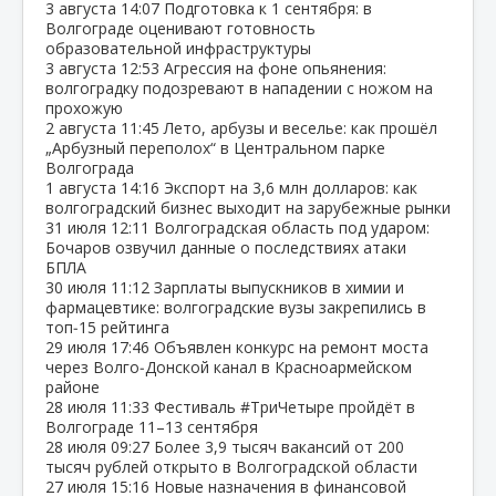
3 августа
14:07
Подготовка к 1 сентября: в
Волгограде оценивают готовность
образовательной инфраструктуры
3 августа
12:53
Агрессия на фоне опьянения:
волгоградку подозревают в нападении с ножом на
прохожую
2 августа
11:45
Лето, арбузы и веселье: как прошёл
„Арбузный переполох“ в Центральном парке
Волгограда
1 августа
14:16
Экспорт на 3,6 млн долларов: как
волгоградский бизнес выходит на зарубежные рынки
31 июля
12:11
Волгоградская область под ударом:
Бочаров озвучил данные о последствиях атаки
БПЛА
30 июля
11:12
Зарплаты выпускников в химии и
фармацевтике: волгоградские вузы закрепились в
топ‑15 рейтинга
29 июля
17:46
Объявлен конкурс на ремонт моста
через Волго‑Донской канал в Красноармейском
районе
28 июля
11:33
Фестиваль #ТриЧетыре пройдёт в
Волгограде 11–13 сентября
28 июля
09:27
Более 3,9 тысяч вакансий от 200
тысяч рублей открыто в Волгоградской области
27 июля
15:16
Новые назначения в финансовой