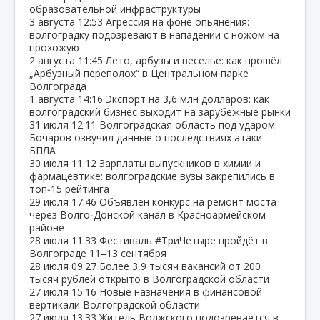
образовательной инфраструктуры
3 августа
12:53
Агрессия на фоне опьянения:
волгоградку подозревают в нападении с ножом на
прохожую
2 августа
11:45
Лето, арбузы и веселье: как прошёл
„Арбузный переполох“ в Центральном парке
Волгограда
1 августа
14:16
Экспорт на 3,6 млн долларов: как
волгоградский бизнес выходит на зарубежные рынки
31 июля
12:11
Волгоградская область под ударом:
Бочаров озвучил данные о последствиях атаки
БПЛА
30 июля
11:12
Зарплаты выпускников в химии и
фармацевтике: волгоградские вузы закрепились в
топ‑15 рейтинга
29 июля
17:46
Объявлен конкурс на ремонт моста
через Волго‑Донской канал в Красноармейском
районе
28 июля
11:33
Фестиваль #ТриЧетыре пройдёт в
Волгограде 11–13 сентября
28 июля
09:27
Более 3,9 тысяч вакансий от 200
тысяч рублей открыто в Волгоградской области
27 июля
15:16
Новые назначения в финансовой
вертикали Волгоградской области
27 июля
13:33
Житель Волжского подозревается в