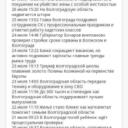
покушении на убийство жены с особой жестокостью
26 июля
15:20
На Волгоградскую область
надвигается шторм
25 июля
13:02
Глава Волгограда поздравил
сотрудников СК с профессиональным праздником и
отметил работу кадетских классов
24 июля
14:46
Губернатор Бочаров внепланово
проверил стройки: сроки сорваны в Волжском и
Волгограде
24 июля
12:22
Банки сокращают вакансии, но
активно поднимают зарплаты: главные тренды
рынка труда
23 июля
19:13
Триумф волгоградской школы
плавания: золото Полины Козякиной на первенстве
Европы
23 июля
14:05
Волгоградская область передала
технику и оборудование в зону СВО
23 июля
11:56
До 300 тысяч и стипендия: как
Волгоградская область поддерживает лучших
выпускников
22 июля
11:10
Жильё стало ближе: как маткапитал
помогает семьям Волгоградской области
21 июля
09:23
В Волгограде погиб ребёнок: идёт
процессуальная проверка
20 июля
16:37
Волгоградская область отправила в