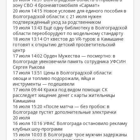
зону СВО 4 бронеавтомобиля «Сармат»
20 июля
14:15
Новое условие для единого пособия в
Волгоградской области: с 21 июля нужен
подтверждённый уход за родственником
19 июля
13:43
Ещё одну библиотеку в Волгоградской
области переоборудуют по модельному стандарту
18 июля
13:14
От квестов до VR‑туров: в Камышине
готовят к открытию детский просветительский
центр
17 июля
14:02
Орден Мужества — посмертно: в
Волгограде увековечили память сотрудника УФСИН
Сергея Рыкова
17 июля
13:51
Цены в Волгоградской области:
овощи и топливо подорожали, яйца и
инструменты — подешевели
17 июля
09:44
Кража под видом помощи: СК
расследует хищение денег с карты жительницы
Камышина
16 июля
15:20
«После матча — без пробок: в
Волгограде пустят дополнительные электрички
20 июля
16 июля
10:16
УФАС Волгограда остановило рекламу
клубных шоу‑программ
15 июля
10:03
В Волгограде трое мужчин задержаны