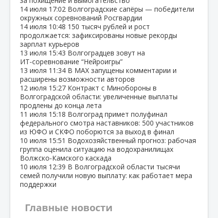
за похищение и вымогательство
14 июля
17:02
Волгоградские сапёры — победители
окружных соревнований Росгвардии
14 июля
10:48
150 тысяч рублей и рост
продолжается: зафиксированы новые рекорды
зарплат курьеров
13 июля
15:43
Волгоградцев зовут на
ИТ‑соревнование “Нейроигры”
13 июля
11:34
В МАХ запущены комментарии и
расширены возможности авторов
12 июля
15:27
Контракт с Минобороны в
Волгоградской области: увеличенные выплаты
продлены до конца лета
11 июля
15:18
Волгоград примет полуфинал
федерального смотра наставников: 500 участников
из ЮФО и СКФО поборются за выход в финал
10 июля
15:51
Водохозяйственный прогноз: рабочая
группа оценила ситуацию на водохранилищах
Волжско‑Камского каскада
10 июля
12:39
В Волгоградской области тысячи
семей получили новую выплату: как работает мера
поддержки
Главные новости